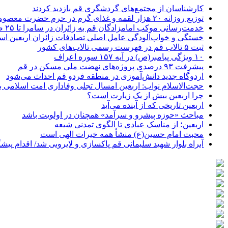
کارشناسان از مجتمع‌های گردشگری قم بازدید کردند
توزیع روزانه ۲۰ هزار لقمه و غذای گرم در حرم حضرت معصومه(س)
خدمت‌رسانی موکب امامزادگان قم به زائران در سامرا تا ۲۵ صفر ادامه دارد
خستگی و خواب‌آلودگی عامل اصلی تصادفات زائران اربعین ا
ثبت ۵ تالاب قم در فهرست رسمی تالاب‌های کشور
۱۰ ویژگی پیامبر(ص) در آیه ۱۵۷ سوره اعراف
پیشرفت ۹۳ درصدی پروژه‌های نهضت ملی مسکن در قم
اردوگاه جدید دانش‌آموزی در منطقه فردو قم احداث می‌شود
حجت‌الاسلام نواب: اربعین امسال تجلی وفاداری امت اسلامی به
چرا اربعین بیش از یک زیارت است؟
اربعین تاریخی که از آینده می‌آید
مباحث «حوزه پیشرو و سرآمد» همچنان در اولویت باشد
اربعین؛ از مناسک عبادی تا الگوی تمدنی شیعه
محبت امام حسین(ع) منشأ همه خیرات الهی است
آبراه بلوار شهید سلیمانی قم پاکسازی و لایروبی شد/ اقدام پ