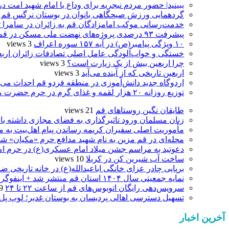
ببینید| حضور مردم نیجریه برای وداع با امام شهید امت د
گردهمایی ورزش صبحگاهی بانوان در بوستان نرگس قم 
خدمت‌رسانی موکب امامزادگان قم به زائران در سامرا تا ۲۵ صفر ادامه دا
پیشرفت ۹۳ درصدی پروژه‌های نهضت ملی مسکن در قم
۱۰ ویژگی پیامبر(ص) در آیه ۱۵۷ سوره اعراف
3 views
خستگی و خواب‌آلودگی عامل اصلی تصادفات زائران ارب
چرا اربعین بیش از یک زیارت است؟
3 views
اربعین تاریخی که از آینده می‌آید
3 views
اردوگاه جدید دانش‌آموزی در منطقه فردو قم احداث می‌
توزیع روزانه ۲۰ هزار لقمه و غذای گرم در حرم حضرت معصومه(س)
طایقان نگین روستاهای قم
21 views
زنان مسلمان ورود تاثیرگذاری به فضای مجازی داشته با
مأموریت اصلی سفیران کریمه رساندن پیام اهل‌بیت به 
محله‌ای در قم مزین به نام شهید مدافع حرم «مکیان» شد
دعوتید به مراسم جشن میلاد امام عسکری(ع) در حرم ام
ساخت آب شیرین کن در کربلا
10 views
برپایی چادر عزای خانگی اباعبدالله(ع) در خانه تاریخی ضا
نمایه جمعیتی سال ۱۴۰۴ استان قم منتشر شد + اینفوگرافی
سرویس‌دهی رایگان اتوبوس‌های قم از ساعت ۲۲ تا ۲۴
 views
تسهیل دسترسی اهالی پردیسان به بوستان غدیر؛ لوپ پل
آخرین اخبار