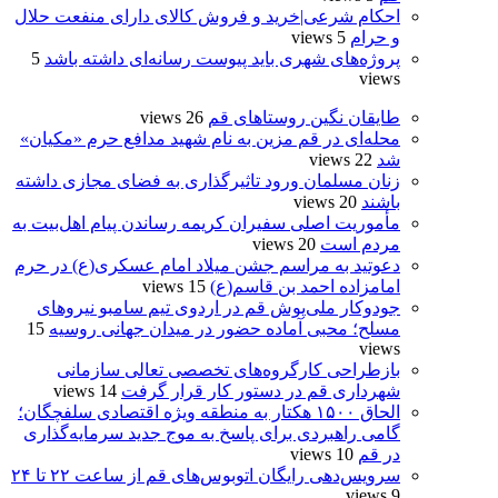
احکام شرعی|خرید و فروش کالای دارای منفعت حلال
و حرام
5 views
پروژه‌های شهری باید پیوست رسانه‌ای داشته باشد
5
views
طایقان نگین روستاهای قم
26 views
محله‌ای در قم مزین به نام شهید مدافع حرم «مکیان»
شد
22 views
زنان مسلمان ورود تاثیرگذاری به فضای مجازی داشته
باشند
20 views
مأموریت اصلی سفیران کریمه رساندن پیام اهل‌بیت به
مردم است
20 views
دعوتید به مراسم جشن میلاد امام عسکری(ع) در حرم
امامزاده احمد بن قاسم(ع)
15 views
جودوکار ملی‌پوش قم در اردوی تیم سامبو نیروهای
مسلح؛ محبی آماده حضور در میدان جهانی روسیه
15
views
بازطراحی کارگروه‌های تخصصی تعالی سازمانی
شهرداری قم در دستور کار قرار گرفت
14 views
الحاق ۱۵۰۰ هکتار به منطقه ویژه اقتصادی سلفچگان؛
گامی راهبردی برای پاسخ به موج جدید سرمایه‌گذاری
در قم
10 views
سرویس‌دهی رایگان اتوبوس‌های قم از ساعت ۲۲ تا ۲۴
9 views