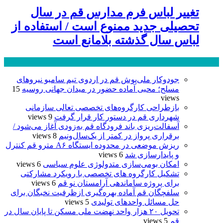
تغییر لباس فرم مدارس قم در سال
تحصیلی جدید ممنوع است / استفاده از
لباس سال گذشته بلامانع است
پر بازدید ترین ها
24 ساعت
1 هفته
جودوکار ملی‌پوش قم در اردوی تیم سامبو نیروهای
مسلح؛ محبی آماده حضور در میدان جهانی روسیه
15
views
بازطراحی کارگروه‌های تخصصی تعالی سازمانی
شهرداری قم در دستور کار قرار گرفت
9 views
آسفالت‌ریزی باند فرودگاه قم به‌زودی آغاز می‌شود /
برقراری پرواز در کمتر از یک‌سال‌ونیم
8 views
ریزش موضعی در محدوده ایستگاه A۶ مترو قم کنترل
و پایدارسازی شد
6 views
امکان بومی‌سازی متدولوژی علوم سیاسی
6 views
تشکیل کارگروه های تخصصی با رویکرد مشارکتی
برای پروژه ساماندهی آرامستان نو قم
6 views
سلفچگان قم آماده بهره‌گیری ازظرفیت نخبگان برای
حل مسائل واحدهای تولیدی
5 views
تحویل ۲۰ هزار واحد نهضت ملی مسکن تا پایان سال در
قم
5 views