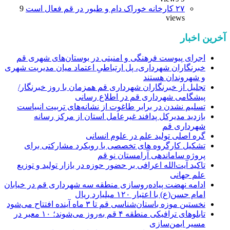
۲۷ کارخانه خوراک دام و طیور در قم فعال است
9
views
آخرین اخبار
اجرای پیوست فرهنگی و امنیتی در بوستان‌های شهری قم
خبرنگاران شهرداری، پل ارتباطیِ اعتماد میان مدیریت شهری
و شهروندان هستند
تجلیل از خبرنگاران شهرداری قم همزمان با روز خبرنگار/
پیشگامی شهرداری قم در اطلاع رسانی
تسلیم نشدن در برابر طاغوت از نشانه‌های تربیت انبیاست
بازدید مدیرکل پدافند غیرعامل استان از مرکز رسانه
شهرداری قم
گره اصلی تولید علم در علوم انسانی
تشکیل کارگروه های تخصصی با رویکرد مشارکتی برای
پروژه ساماندهی آرامستان نو قم
تاکید آیت‌الله اعرافی بر حضور حوزه در بازار تولید و توزیع
علم جهانی
ادامه نهضت پیاده‌روسازی منطقه سه شهرداری قم در خیابان
امام حسن(ع) با اعتبار ۱۲۰ میلیارد ریال
نخستین موزه باستان‌شناسی قم تا ۳ ماه آینده افتتاح می‌شود
تابلوهای ترافیکی منطقه ۴ قم به‌روز می‌شوند؛ ۱۰ معبر در
مسیر ایمن‌سازی