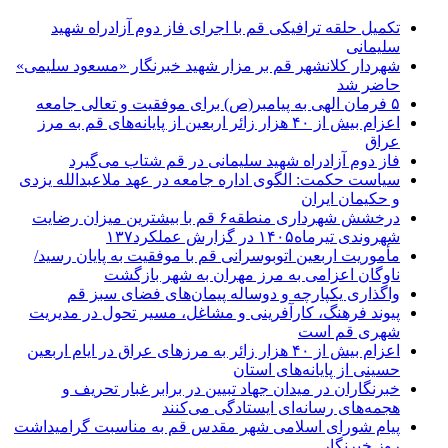
تکمیل حلقه ترافیکی قم با اجرای فاز دوم آزادراه شهید
سلیمانی
شهردار کلانشهر قم بر مزار شهید خبرنگار «مسعود سلیمی»
حاضر شد
۵ فرمان الهی به پیامبر(ص) برای موفقیت و تعالی جامعه
اعزام بیش از ۴۰ هزار زائر اربعین از پایانه‌های قم به مرز
عراق
فاز دوم آزادراه شهید سلیمانی در قم شتاب می‌گیرد
سیاست حکمت: الگوی اداره جامعه در عهد ملاعبدالله یزدی
و حکیمان ایران
درخشش شهرداری منطقه۶ قم با بیشترین میزان رضایت
شهروندی تیرماه۱۴۰۵ در گزارش عملکرد۱۳۷
مأموریت اربعین اتوبوسرانی قم با موفقیت به پایان رسید/
ناوگان اعزامی به مرز مهران به شهر بازگشت
واگذاری یکپارچه و دوساله پیمان‌های فضای سبز قم
پیوند فرهنگ، کارآفرینی و مشاغل، مسیر تحول در مدیریت
شهری قم است
اعزام بیش از ۴۰ هزار زائر به مرزهای عراق در ایام اربعین
حسینی از پایانه‌های استان
خبرنگاران در میدان جهاد تبیین در برابر غبار تحریف و
هجمه‌های رسانه‌ای ایستادگی می‌کنند
پیام شورای اسلامی شهر مقدس قم به مناسبت گرامیداشت
روز خبرنگار