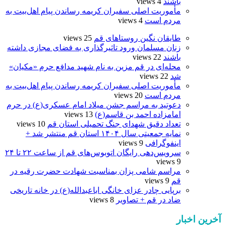
باشند
4 views
مأموریت اصلی سفیران کریمه رساندن پیام اهل‌بیت به
مردم است
4 views
طایقان نگین روستاهای قم
25 views
زنان مسلمان ورود تاثیرگذاری به فضای مجازی داشته
باشند
22 views
محله‌ای در قم مزین به نام شهید مدافع حرم «مکیان»
شد
22 views
مأموریت اصلی سفیران کریمه رساندن پیام اهل‌بیت به
مردم است
20 views
دعوتید به مراسم جشن میلاد امام عسکری(ع) در حرم
امامزاده احمد بن قاسم(ع)
13 views
تعداد دقیق شهدای جنگ تحمیلی استان قم
10 views
نمایه جمعیتی سال ۱۴۰۴ استان قم منتشر شد +
اینفوگرافی
9 views
سرویس‌دهی رایگان اتوبوس‌های قم از ساعت ۲۲ تا ۲۴
9 views
مراسم شامی پزان بمناسبت شهادت حضرت رقیه در
قم
9 views
برپایی چادر عزای خانگی اباعبدالله(ع) در خانه تاریخی
ضاد در قم + تصاویر
8 views
آخرین اخبار