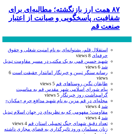
۸۷ همت ارز بازنگشته؛ مطالبه‌ای برای
شفافیت، پاسخگویی و صیانت از اعتبار
صنعت قم
پر بازدید ترین ها
24 ساعت
1 هفته
استقلال قلم، پشتوانه‌ای به نام امنیت شغلی و حقوق
حرفه‌ای
8 views
شهید حسین قمی به یک مکتب در مسیر مقاومت تبدیل
شد
6 views
رسانه سنگر تبیین و خبرنگار امانتدار حقیقت است
6
views
طایقان نگین روستاهای قم
5 views
پیام شورای اسلامی شهر مقدس قم به مناسبت
گرامیداشت روز خبرنگار
5 views
محله‌ای در قم مزین به نام شهید مدافع حرم «مکیان»
شد
4 views
مقاومت؛ مفهومی که به نظریه‌ای در جهان اسلام تبدیل
شد
4 views
تعداد دقیق شهدای جنگ تحمیلی استان قم
4 views
زنان مسلمان ورود تاثیرگذاری به فضای مجازی داشته