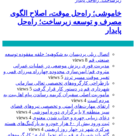
خاموشی؛ راه‌حل موقت، اصلاح الگوی
مصرف و توسعه زیرساخت؛ راه‌حل
پایدار
پر بازدید ترین ها
24 ساعت
1 هفته
اتصال ریلی پردیسان به شکوهیه؛ حلقه مفقوده توسعه
صنعتی قم
8 views
مدیریت فوری ریزش موضعی در عملیات عمرانی
متروی قم/ ایمن‌سازی محدوده چهارراه میرزای قمی و
تغییر موقت مسیر تردد
5 views
بازطراحی کارگروه‌های تخصصی تعالی سازمانی
شهرداری قم در دستور کار قرار گرفت
5 views
مأموریت اصلی سفیران کریمه رساندن پیام اهل‌بیت به
مردم است
4 views
ارتقای مهارت‌های ایمنی و تخصصی نیروهای فضای
سبز منطقه ۷ با برگزاری دوره آموزشی
4 views
دعای زیبایی چهره و جذاب شدن معنوی
4 views
ثبت ورود بیش از ۶۰ هزار خودرو به پارکینگ‌های هسته
مرکزی شهر در چهار روز اربعینی
4 views
گام بلند شهرداری قم برای تحول اداری؛ کارگروه‌های