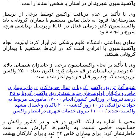
واکسیناسیون شهروندان در استان با شخص استاندار است.
وی با تأکید بر عدم دریافت واکسن توسط برخی از پرسنل
بیمارستان‌ها افزود: به دلیل تماس مستقیم با بیماران کرونایی، باید
واکسیناسیون کادر درمانی فعال در ICU و پرسنل بهداشتی هرچه
سریع‌تر انجام شود.
معاون بهداشتی دانشگاه علوم پزشکی قم ابراز کرد: اولویت انجام
واکسیناسیون با افرادی است که در ارتباط مستقیم با بیماران
کرونایی هستند.
وی با تأکید بر انجام واکسیناسیون برخی از جانبازان شیمیایی بالای
۵۰ درصد و سالمندان در قم عنوان کرد: تاکنون تعداد ۲۵۰۰ واکسن
تزریق‌شده که چند روز قبل فاز دوم آغاز شده است.
شنبه آغاز تزریق واکسن کرونا در سال جدید/ کادر درمان، بیماران
خاص و پاکبانان اولویت‌های جدید شدند
تزریق واکسن کرونا به ۲۵
درصد نیروهای اورژانس کشور/ انجام ۱۷۰۰۰ ماموریت مربوط به
حوادث ترافیکی در ۱۰ روز گذشته
۲۰۰۰ پاکبان و غسال مشهد
واکسینه شدند / ۱۱۰۰۰ نیروی خدمات شهری در انتظار واکسن
محبی با اشاره به اینکه تاکنون در قم و در کشور واکنش و
حساسیت خاصی نسبت به واکسن‌ها گزارش نشده است
خاطرنشان کرد: برای بیماران خاص ۲۴ عدد و برای کارکنان بهشت