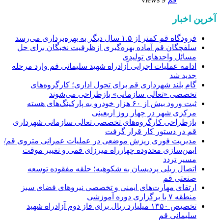
آخرین اخبار
فرودگاه قم کمتر از ۱.۵ سال دیگر به بهره‌برداری می‌رسد
سلفچگان قم آماده بهره‌گیری ازظرفیت نخبگان برای حل
مسائل واحدهای تولیدی
ادامه عملیات اجرایی آزادراه شهید سلیمانی قم وارد مرحله
جدید شد
گام بلند شهرداری قم برای تحول اداری؛ کارگروه‌های
تخصصی «تعالی سازمانی» بازطراحی می‌شوند
ثبت ورود بیش از ۶۰ هزار خودرو به پارکینگ‌های هسته
مرکزی شهر در چهار روز اربعینی
بازطراحی کارگروه‌های تخصصی تعالی سازمانی شهرداری
قم در دستور کار قرار گرفت
مدیریت فوری ریزش موضعی در عملیات عمرانی متروی قم/
ایمن‌سازی محدوده چهارراه میرزای قمی و تغییر موقت
مسیر تردد
اتصال ریلی پردیسان به شکوهیه؛ حلقه مفقوده توسعه
صنعتی قم
ارتقای مهارت‌های ایمنی و تخصصی نیروهای فضای سبز
منطقه ۷ با برگزاری دوره آموزشی
تخصیص ۱۳۵۰ میلیارد ریال برای فاز دوم آزادراه شهید
سلیمانی قم