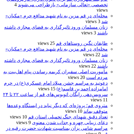
تخصصی «تعالی سازمانی» بازطراحی می‌شوند
4
views
محله‌ای در قم مزین به نام شهید مدافع حرم «مکیان»
شد
3 views
زنان مسلمان ورود تاثیرگذاری به فضای مجازی داشته
باشند
3 views
طایقان نگین روستاهای قم
25 views
محله‌ای در قم مزین به نام شهید مدافع حرم «مکیان»
شد
22 views
زنان مسلمان ورود تاثیرگذاری به فضای مجازی داشته
باشند
22 views
مأموریت اصلی سفیران کریمه رساندن پیام اهل‌بیت به
مردم است
20 views
دعوتید به مراسم جشن میلاد امام عسکری(ع) در حرم
امامزاده احمد بن قاسم(ع)
15 views
سرویس‌دهی رایگان اتوبوس‌های قم از ساعت ۲۲ تا ۲۴
11 views
متروی قم؛ پروژه‌ای که دیگر نباید در ایستگاه وعده‌ها
متوقف بماند
10 views
تعداد دقیق شهدای جنگ تحمیلی استان قم
10 views
دعای زیبایی چهره و جذاب شدن معنوی
9 views
مراسم شامی پزان بمناسبت شهادت حضرت رقیه در
قم
9 views