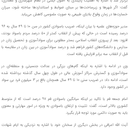
برگزار شد با اشاره به اهمیت پایبندی به اصول ایمنی در نظام شهرسازی و معماری،
گفت: اگر شهرها و زیرساخت‌ها بر مبنای ضوابط و استانداردها ساخته شود، میزان
خسارت‌ها در زمان وقوع بلایای طبیعی به صورت ملموسی کاهش می‌یابد.
مدیر حوزه‌های علمیه با بیان اینکه، ضریب باسوادی کشور در سن ۱۰ تا ۴۹ سال به ۹۶
درصد رسیده است در حالی که پیش از انقلاب کمتر از ۵۰ درصد مردم باسواد بودند،
افزود: بعد از پیروزی انقلاب اسلامی بستر مطلوبی برای سوادآموزی و تحصیل زنان در
مدارس و دانشگاه‌های کشور فراهم شد و درصد سوادآموزی در بین زنان در مقایسه با
قبل از انقلاب سه برابر افزایش یافته است.
وی در ادامه با اشاره به اینکه گام‌های بزرگی در عدالت جنسیتی و منطقه‌ای در
سوادآموزی و گسترش مراکز آموزش عالی در طول چهل سال گذشته برداشته شده
است، ادامه داد: در ضریب سنی ۱۰ تا ۴۹ سال همچنان بالغ بر ۳ میلیون فرد بی سواد
در کشور وجود دارد.
امام جمعه قم با تاکید بر اینکه میانگین باسوادی قم ۹۷ درصد است که از متوسط
کشوری بالاتر است، گفت: تثبیت و ارتقای باسوادی به ویژه در امور مهارتی و معنوی
باید به صورت دائمی مورد توجه قرار بگیرد.
آیت الله اعرافی در بخش دیگری از سخنان خود با اشاره به نزدیکی به ایام شهادت