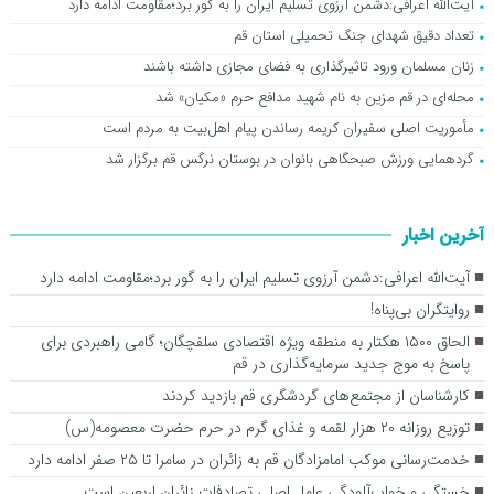
آیت‌الله اعرافی:دشمن آرزوی تسلیم ایران را به گور برد؛مقاومت ادامه دارد
تعداد دقیق شهدای جنگ تحمیلی استان قم
زنان مسلمان ورود تاثیرگذاری به فضای مجازی داشته باشند
محله‌ای در قم مزین به نام شهید مدافع حرم «مکیان» شد
مأموریت اصلی سفیران کریمه رساندن پیام اهل‌بیت به مردم است
گردهمایی ورزش صبحگاهی بانوان در بوستان نرگس قم برگزار شد
آخرین اخبار
آیت‌الله اعرافی:دشمن آرزوی تسلیم ایران را به گور برد؛مقاومت ادامه دارد
روایتگران بی‌پناه!
الحاق ۱۵۰۰ هکتار به منطقه ویژه اقتصادی سلفچگان؛ گامی راهبردی برای
پاسخ به موج جدید سرمایه‌گذاری در قم
کارشناسان از مجتمع‌های گردشگری قم بازدید کردند
توزیع روزانه ۲۰ هزار لقمه و غذای گرم در حرم حضرت معصومه(س)
خدمت‌رسانی موکب امامزادگان قم به زائران در سامرا تا ۲۵ صفر ادامه دارد
خستگی و خواب‌آلودگی عامل اصلی تصادفات زائران اربعین است