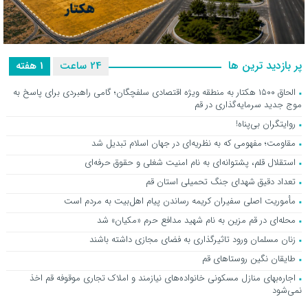
الحاق ۱۵۰۰ هکتار به منطقه ویژه اقتصادی سلفچگان؛ گامی راهبردی برای
پر بازدید ترین ها
24 ساعت
1 هفته
پاسخ به موج جدید سرمایه‌گذاری در قم
الحاق ۱۵۰۰ هکتار به منطقه ویژه اقتصادی سلفچگان؛ گامی راهبردی برای پاسخ به
موج جدید سرمایه‌گذاری در قم
روایتگران بی‌پناه!
مقاومت؛ مفهومی که به نظریه‌ای در جهان اسلام تبدیل شد
استقلال قلم، پشتوانه‌ای به نام امنیت شغلی و حقوق حرفه‌ای
تعداد دقیق شهدای جنگ تحمیلی استان قم
مأموریت اصلی سفیران کریمه رساندن پیام اهل‌بیت به مردم است
محله‌ای در قم مزین به نام شهید مدافع حرم «مکیان» شد
زنان مسلمان ورود تاثیرگذاری به فضای مجازی داشته باشند
طایقان نگین روستاهای قم
اجاره‌بهای منازل مسکونی خانواده‌های نیازمند و املاک تجاری موقوفه قم اخذ
نمی‌شود