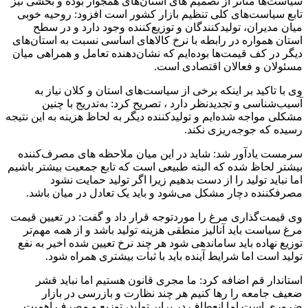
سیاست‌ها متاثر از تصمیم های استان‌های همجوار بوده و بخشی نیز
تابع سیاست‌های کلی تنظیم بازار کشور است افزود: روحیه خوبی
میان مدیران، تولیدکنندگان و توزیع‌کننده وجود دارد و در سطح
استان همواره در رابطه با نرخ کالاهای اساسی نسبت به استان‌های
دیگر در کف قیمت‌ها بوده‌ایم که نشان‌دهنده تعامل و همراهی میان
مسئولان و فعالان اقتصادی است.
وی با تاکید بر اینکه برخی از سیاست‌های استان و کلان نیاز به
آسیب‌شناسی و تجدیدنظر دارد ، تصریح کرد: به‌تدریج با چنین
مشکلی مواجه شده‌ایم و تولیدکننده دیگر به لحاظ هزینه به این نتیجه
رسیده که جوجه‌ریزی نکند.
سرمست یادآور شد: شاید در این میان ملاحظه های مصرف‌کننده
بیشتر لحاظ شده که البته طبیعی است که تابع جمعیت بیشتر باشیم
اما نباید تولید را از دست بدهیم زیرا اگر تولید حمایت نشود
مصرف‎کننده دچار مشکل می‌شود و باید یک تعادل در میان باشد.
وی قیمت‌گذاری مرغ را موردتوجه قرار داد و گفت: در تعیین قیمت
مرغ سیاست باید آنالیز منطقی هزینه تولید باشد و از همه مهم‌تر
توزیع نهاده باید ساماندهی شود هر چند نرخ تعیین‌ شده اخیر به نفع
تولید است اما شرایط آینده باید با ثبات بیشتری همراه شود.
استاندار قم اضافه کرد: ما مجری قانون هستیم اما نباید قشر
ضعیف جامعه را رها کنیم هر چند نظارت و بازرسی در بازار
ضروری است اما انعطاف در برابر تولید، توزیع و مصرف اهمیت