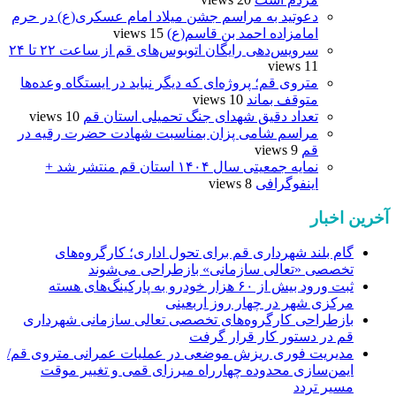
دعوتید به مراسم جشن میلاد امام عسکری(ع) در حرم
امامزاده احمد بن قاسم(ع)
15 views
سرویس‌دهی رایگان اتوبوس‌های قم از ساعت ۲۲ تا ۲۴
11 views
متروی قم؛ پروژه‌ای که دیگر نباید در ایستگاه وعده‌ها
متوقف بماند
10 views
تعداد دقیق شهدای جنگ تحمیلی استان قم
10 views
مراسم شامی پزان بمناسبت شهادت حضرت رقیه در
قم
9 views
نمایه جمعیتی سال ۱۴۰۴ استان قم منتشر شد +
اینفوگرافی
8 views
آخرین اخبار
گام بلند شهرداری قم برای تحول اداری؛ کارگروه‌های
تخصصی «تعالی سازمانی» بازطراحی می‌شوند
ثبت ورود بیش از ۶۰ هزار خودرو به پارکینگ‌های هسته
مرکزی شهر در چهار روز اربعینی
بازطراحی کارگروه‌های تخصصی تعالی سازمانی شهرداری
قم در دستور کار قرار گرفت
مدیریت فوری ریزش موضعی در عملیات عمرانی متروی قم/
ایمن‌سازی محدوده چهارراه میرزای قمی و تغییر موقت
مسیر تردد