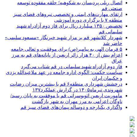
اتصال ریلی پردیسان به شکوهیه؛ حلقه مفقوده توسعه
صنعتی قم
ارتقای مهارت‌های ایمنی و تخصصی نیروهای فضای سبز
منطقه ۷ با برگزاری دوره آموزشی
تخصیص ۱۳۵۰ میلیارد ریال برای فاز دوم آزادراه شهید
سلیمانی قم
شهردار کلانشهر قم بر مزار شهید خبرنگار «مسعود سلیمی»
حاضر شد
۵ فرمان الهی به پیامبر(ص) برای موفقیت و تعالی جامعه
اعزام بیش از ۴۰ هزار زائر اربعین از پایانه‌های قم به مرز
عراق
فاز دوم آزادراه شهید سلیمانی در قم شتاب می‌گیرد
سیاست حکمت: الگوی اداره جامعه در عهد ملاعبدالله یزدی
و حکیمان ایران
درخشش شهرداری منطقه۶ قم با بیشترین میزان رضایت
شهروندی تیرماه۱۴۰۵ در گزارش عملکرد۱۳۷
مأموریت اربعین اتوبوسرانی قم با موفقیت به پایان رسید/
ناوگان اعزامی به مرز مهران به شهر بازگشت
واگذاری یکپارچه و دوساله پیمان‌های فضای سبز قم