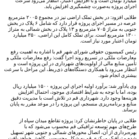
میلیارد تومان است و با افزایش اعتبار، انتظار می‌رود سرعت
اجرای پروژه به‌صورت چشمگیری افزایش یابد.
طلایی افزود: در بخش تملک اراضی نیز در مجموع ۲۰۰۵ مترمربع
عرصه در مسیر اجرای پروژه قرار دارد که شامل ۶ پلاک در بخش
جنوبی به متراژ ۷۰۵ مترمربع و ۱۳ پلاک در بخش شمالی به متراژ
۱۳۰۰ مترمربع است. برای تملک کامل این اراضی، ۳۵۰ میلیارد
تومان اعتبار مورد نیاز است.
رئیس کمیسیون حقوقی شورای شهر قم با اشاره به اهمیت رفع
معارضات ملکی در تسریع روند اجرا گفت: رفع معارضات ملکی و
تأمین منابع مالی از اولویت‌های شهرداری در این پروژه است و
انتظار می‌رود با همکاری دستگاه‌های ذی‌ربط، این مراحل با سرعت
بیشتری انجام شود.
وی یادآور شد: برآورد اولیه اجرای این پروژه ۱۵۰۰ میلیارد ریال
بوده، اما با توجه به شرایط اقتصادی موجود، احتمال افزایش
هزینه‌ها وجود دارد. شهرداری قم در تلاش است با مدیریت دقیق
منابع و برنامه‌ریزی منسجم، این پروژه را در موعد مقرر به پایان
برساند.
طلایی در پایان خاطرنشان کرد: پروژه تقاطع میدان سپاه از
طرح‌های مهم توسعه ترافیکی قم محسوب می‌شود که با
بهره‌برداری از آن، اتصال محورهای شمالی و جنوبی شهر تسهیل
شده و ترافیک مرکزی قم به شکل محسوسی کاهش خواهد یافت.