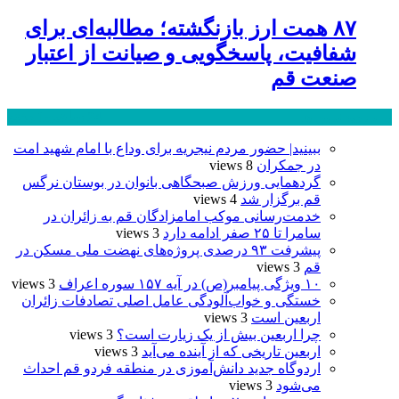
۸۷ همت ارز بازنگشته؛ مطالبه‌ای برای
شفافیت، پاسخگویی و صیانت از اعتبار
صنعت قم
پر بازدید ترین ها
24 ساعت
1 هفته
ببینید| حضور مردم نیجریه برای وداع با امام شهید امت
در جمکران
8 views
گردهمایی ورزش صبحگاهی بانوان در بوستان نرگس
قم برگزار شد
4 views
خدمت‌رسانی موکب امامزادگان قم به زائران در
سامرا تا ۲۵ صفر ادامه دارد
3 views
پیشرفت ۹۳ درصدی پروژه‌های نهضت ملی مسکن در
قم
3 views
۱۰ ویژگی پیامبر(ص) در آیه ۱۵۷ سوره اعراف
3 views
خستگی و خواب‌آلودگی عامل اصلی تصادفات زائران
اربعین است
3 views
چرا اربعین بیش از یک زیارت است؟
3 views
اربعین تاریخی که از آینده می‌آید
3 views
اردوگاه جدید دانش‌آموزی در منطقه فردو قم احداث
می‌شود
3 views