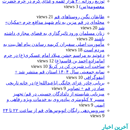
توزیع روزانه ۲۰ هزار لقمه و غذای گرم در حرم حضرت
معصومه(س)
3 views
طایقان نگین روستاهای قم
21 views
محله‌ای در قم مزین به نام شهید مدافع حرم «مکیان»
شد
20 views
زنان مسلمان ورود تاثیرگذاری به فضای مجازی داشته
باشند
20 views
مأموریت اصلی سفیران کریمه رساندن پیام اهل‌بیت به
مردم است
18 views
دعوتید به مراسم جشن میلاد امام عسکری(ع) در حرم
امامزاده احمد بن قاسم(ع)
12 views
ساخت آب شیرین کن در کربلا
10 views
نمایه جمعیتی سال ۱۴۰۴ استان قم منتشر شد +
اینفوگرافی
10 views
برپایی چادر عزای خانگی اباعبدالله(ع) در خانه تاریخی
ضاد در قم + تصاویر
9 views
میزبانی شایسته از دلدادگان حسینی در قم/ تجهیز
مسیر ۷ کیلومتری پیاده‌روی به خدمات ویژه رفاهی و
ایمنی
9 views
سرویس‌دهی رایگان اتوبوس‌های قم از ساعت ۲۲ تا ۲۴
9 views
آخرین اخبار