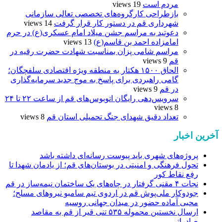
مردم است
19 views
بازطراحی کارگروه‌های تخصصی تعالی سازمانی
شهرداری قم در دستور کار قرار گرفت
14 views
دعوتید به مراسم جشن میلاد امام عسکری(ع) در حرم
امامزاده احمد بن قاسم(ع)
13 views
مراسم شامی پزان بمناسبت شهادت حضرت رقیه در
قم
9 views
الحاق ۱۵۰۰ هکتار به منطقه ویژه اقتصادی سلفچگان؛
گامی راهبردی برای پاسخ به موج جدید سرمایه‌گذاری
در قم
9 views
سرویس‌دهی رایگان اتوبوس‌های قم از ساعت ۲۲ تا ۲۴
8 views
تعداد دقیق شهدای جنگ تحمیلی استان قم
8 views
آخرین اخبار
پروژه‌های شهری باید پیوست رسانه‌ای داشته باشد
تحول فرهنگی و امنیتی در بوستان‌های قم؛ از یادمان شهدا تا
رفع نقاط کور
نجات ۴ مقنی گرفتار در چاه‌های یک ساختمان نیمه‌ساز در قم
جودوکار ملی‌پوش قم در اردوی تیم سامبو نیروهای مسلح؛
محبی آماده حضور در میدان جهانی روسیه
ارسال نخستین محموله ۵۳۵ تنی قیر از قم به مقاصد
صادراتی