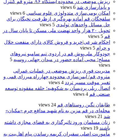
ریزش موضعی در محدوده ایستگاه A۶ مترو قم کنترل
و پایدارسازی شد
6 views
امکان بومی‌سازی متدولوژی علوم سیاسی
6 views
سلفچگان قم آماده بهره‌گیری ازظرفیت نخبگان برای
حل مسائل واحدهای تولیدی
5 views
تحویل ۲۰ هزار واحد نهضت ملی مسکن تا پایان سال در
قم
5 views
احکام شرعی|خرید و فروش کالای دارای منفعت حلال
و حرام
5 views
جودوکار ملی‌پوش قم در اردوی تیم سامبو نیروهای
مسلح؛ محبی آماده حضور در میدان جهانی روسیه
5
views
مدیریت فوری ریزش موضعی در عملیات عمرانی
متروی قم/ ایمن‌سازی محدوده چهارراه میرزای قمی و
تغییر موقت مسیر تردد
4 views
اتصال ریلی پردیسان به شکوهیه؛ حلقه مفقوده توسعه
صنعتی قم
4 views
طایقان نگین روستاهای قم
24 views
محله‌ای در قم مزین به نام شهید مدافع حرم «مکیان»
شد
21 views
زنان مسلمان ورود تاثیرگذاری به فضای مجازی داشته
باشند
19 views
مأموریت اصلی سفیران کریمه رساندن پیام اهل‌بیت به