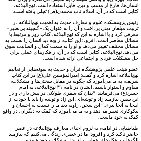
انسان‌ها، فارغ از مذهب و دین، قابل استفاده است. نهج‌البلاغه،
کتابی است که در آن، اسلام ناب محمدی(ص) تجلی یافته است.
رئیس پژوهشکده علوم و معارف حدیث به اهمیت نهج‌البلاغه در
تربیت مبلغان دینی پرداخت و آن را به عنوان یک «گنجینه بی‌نظیر»
معرفی کرد و با اشاره به این که نهج‌البلاغه، کتاب روز و مرتبط با
مسائل معاصر است، افزود: این کتاب، زاویه دید انسان را نسبت به
مسائل مختلف تغییر می‌دهد و او را به سمت کمال و انسانیت سوق
می‌دهد. نهج‌البلاغه، کتابی است که در آن، راهکارهای عملی برای
حل مشکلات فردی و اجتماعی ارائه شده است.
عضو هیئت علمی پژوهشگاه قرآن و حدیث به نمونه‌هایی از تعالیم
نهج‌البلاغه اشاره کرد و گفت: امیرالمؤمنین علی(ع) در این کتاب
شریف، به ما می‌آموزد که چگونه در مقابل سختی‌ها و مشکلات،
مقاوم و استوار باشیم. ایشان در نامه ۳۱ نهج‌البلاغه، به امام
حسن(ع) می‌فرمایند: “بدان که سفری طولانی در پیش داری و در
این سفر، نیازمند زاد و توشه‌ای. این زاد و توشه را باید با خودت از
اینجا به آنجا ببری.” این سخن، زاویه دید ما را نسبت به احسان و
نیکوکاری تغییر می‌دهد و به ما می‌آموزد که کمک به دیگران، در واقع
کمک به خود ماست.
طباطبایی در ادامه، به لزوم احیای معارف نهج‌البلاغه در عصر
حاضر تأکید کرد و افزود: ما در عصری زندگی می‌کنیم که نیازمند
الگوها و راهکارهای عملی برای حل مشکلات خود هستیم.