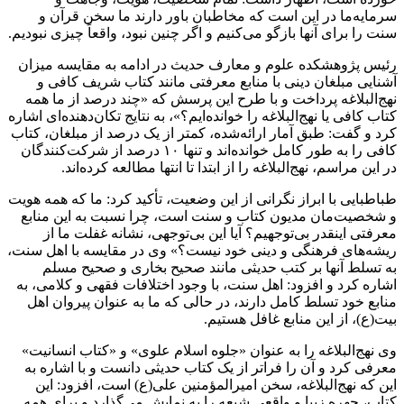
سرمایه‌ما در این است که مخاطبان باور دارند ما سخن قرآن و
سنت را برای آنها بازگو می‌کنیم و اگر چنین نبود، واقعاً چیزی نبودیم.
رئیس پژوهشکده علوم و معارف حدیث در ادامه به مقایسه میزان
آشنایی مبلغان دینی با منابع معرفتی مانند کتاب شریف کافی و
نهج‌البلاغه پرداخت و با طرح این پرسش که «چند درصد از ما همه
کتاب کافی یا نهج‌البلاغه را خوانده‌ایم؟»، به نتایج تکان‌دهنده‌ای اشاره
کرد و گفت: طبق آمار ارائه‌شده، کمتر از یک درصد از مبلغان، کتاب
کافی را به طور کامل خوانده‌اند و تنها ۱۰ درصد از شرکت‌کنندگان
در این مراسم، نهج‌البلاغه را از ابتدا تا انتها مطالعه کرده‌اند.
طباطبایی با ابراز نگرانی از این وضعیت، تأکید کرد: ما که همه هویت
و شخصیت‌مان مدیون کتاب و سنت است، چرا نسبت به این منابع
معرفتی اینقدر بی‌توجهیم؟ آیا این بی‌توجهی، نشانه غفلت ما از
ریشه‌های فرهنگی و دینی خود نیست؟» وی در مقایسه با اهل سنت،
به تسلط آنها بر کتب حدیثی مانند صحیح بخاری و صحیح مسلم
اشاره کرد و افزود: اهل سنت، با وجود اختلافات فقهی و کلامی، به
منابع خود تسلط کامل دارند، در حالی که ما به عنوان پیروان اهل
بیت(ع)، از این منابع غافل هستیم.
وی نهج‌البلاغه را به عنوان «جلوه اسلام علوی» و «کتاب انسانیت»
معرفی کرد و آن را فراتر از یک کتاب حدیثی دانست و با اشاره به
این که نهج‌البلاغه، سخن امیرالمؤمنین علی(ع) است، افزود: این
کتاب، چهره زیبا و واقعی شیعه را به نمایش می‌گذارد و برای همه