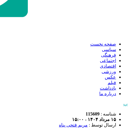
صفحه نخست
سیاسی
فرهنگی
اجتماعی
اقتصادی
ورزشی
عکس
فیلم
یادداشت
درباره ما
پ
شناسه :
115609
۱۵ مرداد ۱۴۰۴ - ۱۵:۰۰
ارسال توسط :
مریم فتحی پناه