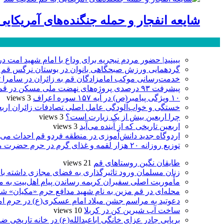
شایعه انفجار و حمله جنگنده‌های آمریکای
پر بازدید ترین ها
ببینید| حضور مردم نیجریه برای وداع با امام شهید امت د
گردهمایی ورزش صبحگاهی بانوان در بوستان نرگس قم 
خدمت‌رسانی موکب امامزادگان قم به زائران در سامرا تا ۲۵ صفر ادامه دا
پیشرفت ۹۳ درصدی پروژه‌های نهضت ملی مسکن در قم
۱۰ ویژگی پیامبر(ص) در آیه ۱۵۷ سوره اعراف
3 views
خستگی و خواب‌آلودگی عامل اصلی تصادفات زائران ارب
چرا اربعین بیش از یک زیارت است؟
3 views
اربعین تاریخی که از آینده می‌آید
3 views
اردوگاه جدید دانش‌آموزی در منطقه فردو قم احداث می‌
توزیع روزانه ۲۰ هزار لقمه و غذای گرم در حرم حضرت معصومه(س)
طایقان نگین روستاهای قم
21 views
زنان مسلمان ورود تاثیرگذاری به فضای مجازی داشته با
مأموریت اصلی سفیران کریمه رساندن پیام اهل‌بیت به 
محله‌ای در قم مزین به نام شهید مدافع حرم «مکیان» شد
دعوتید به مراسم جشن میلاد امام عسکری(ع) در حرم ام
ساخت آب شیرین کن در کربلا
10 views
برپایی چادر عزای خانگی اباعبدالله(ع) در خانه تاریخی ضا