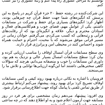
توانستم به مراحل کشوری راه پیدا کنم و رتبه کشوری را نیز کسب
کنم.
این شرکت‌کننده در رشته حفظ ۲۰ جزء قرآن کریم در پاسخ به این
پرسش که انگیزه‌های شما جهت حفظ قرآن چه چیز‌هایی بودند،
اظهار کرد: انگیزه‌های بسیاری برای حفظ و شرکت در مسابقات
داشتم، یکی از عوامل مهم، فضای خوب و هم‌کلاسی‌های فعال و
استادان محترم‌ و دیگر، علاقه و انگیزه‌ای بود که از رقابت‌های
قرآنی و رتبه‌هایی که کسب می‌کردم، می‌گرفتم. جوانان زمانی در
مسیر قرآنی موفق می‌شوند که با محبت، احترام و حمایت همراه
شوند و احساس کنند در محیطی امن و پرانرژی قرار دارند.
وی سطح مسابقات قرآن امسال اوقاف را مناسب ارزیابی کرده و
بیان کرد: سطح مسابقات امسال بسیار عالی و نزدیک به هم بود،
داوری این مسابقات را خوب و منصفانه می‌دانم، هرچند که سؤالات
گاهی سختی‌هایی داشتند اما این‌گونه ارزیابی‌ها توانایی و تلاش ما را
می‌سنجند.
قزوینیان با اشاره به نکاتی درباره بهبود روند کیفی و کمی مسابقات
اوقاف تصریح کرد: برای بهبود روند، پیشنهاد می‌کنم ارتباط بیشتری
از طریق تماس تلفنی یا پیامک کوتاه جهت اطلاع‌رسانی برقرار شود.
وی افزود: پیشنهاد می‌دهم زمان مشخصی برای هر فرد در روز
مسابقه جهت آزمون اعلام شود و به او اطلاع دهند که در چه ساعتی
باید حضور یابد تا استرس کمتر شود.