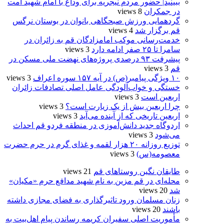
ببینید| حضور مردم نیجریه برای وداع با امام شهید امت
در جمکران
8 views
گردهمایی ورزش صبحگاهی بانوان در بوستان نرگس
قم برگزار شد
4 views
خدمت‌رسانی موکب امامزادگان قم به زائران در
سامرا تا ۲۵ صفر ادامه دارد
3 views
پیشرفت ۹۳ درصدی پروژه‌های نهضت ملی مسکن در
قم
3 views
۱۰ ویژگی پیامبر(ص) در آیه ۱۵۷ سوره اعراف
3 views
خستگی و خواب‌آلودگی عامل اصلی تصادفات زائران
اربعین است
3 views
چرا اربعین بیش از یک زیارت است؟
3 views
اربعین تاریخی که از آینده می‌آید
3 views
اردوگاه جدید دانش‌آموزی در منطقه فردو قم احداث
می‌شود
3 views
توزیع روزانه ۲۰ هزار لقمه و غذای گرم در حرم حضرت
معصومه(س)
3 views
طایقان نگین روستاهای قم
21 views
محله‌ای در قم مزین به نام شهید مدافع حرم «مکیان»
شد
20 views
زنان مسلمان ورود تاثیرگذاری به فضای مجازی داشته
باشند
20 views
مأموریت اصلی سفیران کریمه رساندن پیام اهل‌بیت به