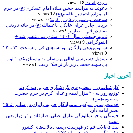
مردم است
18 views
دعوتید به مراسم جشن میلاد امام عسکری(ع) در حرم
امامزاده احمد بن قاسم(ع)
12 views
ساخت آب شیرین کن در کربلا
10 views
برپایی چادر عزای خانگی اباعبدالله(ع) در خانه تاریخی
ضاد در قم + تصاویر
9 views
نمایه جمعیتی سال ۱۴۰۴ استان قم منتشر شد +
اینفوگرافی
9 views
سرویس‌دهی رایگان اتوبوس‌های قم از ساعت ۲۲ تا ۲۴
9 views
تسهیل دسترسی اهالی پردیسان به بوستان غدیر؛ لوپ
پل شهید حججی زیر بار ترافیک رفت
8 views
آخرین اخبار
کارشناسان از مجتمع‌های گردشگری قم بازدید کردند
توزیع روزانه ۲۰ هزار لقمه و غذای گرم در حرم حضرت
معصومه(س)
خدمت‌رسانی موکب امامزادگان قم به زائران در سامرا تا ۲۵
صفر ادامه دارد
خستگی و خواب‌آلودگی عامل اصلی تصادفات زائران اربعین
است
ثبت ۵ تالاب قم در فهرست رسمی تالاب‌های کشور
۱۰ ویژگی پیامبر(ص) در آیه ۱۵۷ سوره اعراف