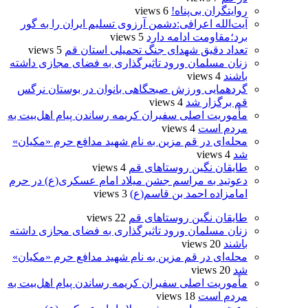
روایتگران بی‌پناه!
6 views
آیت‌الله اعرافی:دشمن آرزوی تسلیم ایران را به گور
برد؛مقاومت ادامه دارد
5 views
تعداد دقیق شهدای جنگ تحمیلی استان قم
5 views
زنان مسلمان ورود تاثیرگذاری به فضای مجازی داشته
باشند
4 views
گردهمایی ورزش صبحگاهی بانوان در بوستان نرگس
قم برگزار شد
4 views
مأموریت اصلی سفیران کریمه رساندن پیام اهل‌بیت به
مردم است
4 views
محله‌ای در قم مزین به نام شهید مدافع حرم «مکیان»
شد
4 views
طایقان نگین روستاهای قم
4 views
دعوتید به مراسم جشن میلاد امام عسکری(ع) در حرم
امامزاده احمد بن قاسم(ع)
3 views
طایقان نگین روستاهای قم
22 views
زنان مسلمان ورود تاثیرگذاری به فضای مجازی داشته
باشند
20 views
محله‌ای در قم مزین به نام شهید مدافع حرم «مکیان»
شد
20 views
مأموریت اصلی سفیران کریمه رساندن پیام اهل‌بیت به
مردم است
18 views