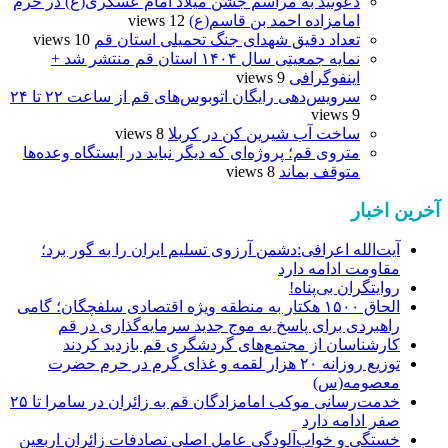
دعوتید به مراسم جشن میلاد امام عسکری(ع) در حرم
امامزاده احمد بن قاسم(ع)
12 views
تعداد دقیق شهدای جنگ تحمیلی استان قم
10 views
نمایه جمعیتی سال ۱۴۰۴ استان قم منتشر شد +
اینفوگرافی
9 views
سرویس‌دهی رایگان اتوبوس‌های قم از ساعت ۲۲ تا ۲۴
9 views
ساخت آب شیرین کن در کربلا
8 views
متروی قم؛ پروژه‌ای که دیگر نباید در ایستگاه وعده‌ها
متوقف بماند
8 views
آخرین اخبار
آیت‌الله اعرافی:دشمن آرزوی تسلیم ایران را به گور برد؛
مقاومت ادامه دارد
روایتگران بی‌پناه!
الحاق ۱۵۰۰ هکتار به منطقه ویژه اقتصادی سلفچگان؛ گامی
راهبردی برای پاسخ به موج جدید سرمایه‌گذاری در قم
کارشناسان از مجتمع‌های گردشگری قم بازدید کردند
توزیع روزانه ۲۰ هزار لقمه و غذای گرم در حرم حضرت
معصومه(س)
خدمت‌رسانی موکب امامزادگان قم به زائران در سامرا تا ۲۵
صفر ادامه دارد
خستگی و خواب‌آلودگی عامل اصلی تصادفات زائران اربعین