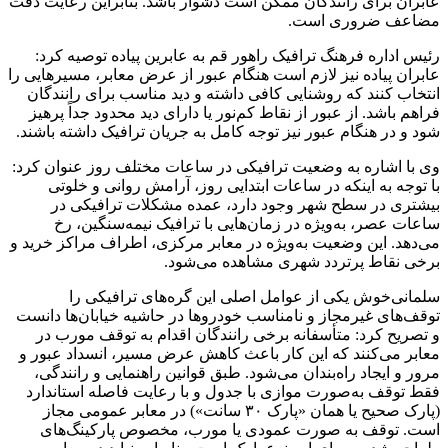
عابران برای رانندگان ممکن است دشوار باشد. بنابراین رعایت دقت
مضاعف ضروری است.
رئیس اداره فرهنگ ترافیک راهور قم به عابرین پیاده توصیه کرد:
عابران پیاده نیز لازم است هنگام عبور از عرض معابر، مسیرهایی را
انتخاب کنند که روشنایی کافی داشته و دید مناسب برای رانندگان
فراهم باشد. از عبور از نقاط کم‌نور یا دارای دید محدود جداً پرهیز
شود و در هنگام عبور نیز توجه کامل به جریان ترافیک داشته باشند.
وی با اشاره به وضعیت ترافیکی در ساعات مختلف روز عنوان کرد:
با توجه به اینکه در ساعات ابتدایی روز، آرامش روانی و خلوتی
بیشتری در سطح شهر وجود دارد، عمده مشکلات ترافیکی در
ساعات عصر، به‌ویژه در زمان‌هایی با ترافیک نیمه‌سنگین، رخ
می‌دهد. این وضعیت به‌ویژه در معابر مرکزی، اطراف مراکز خرید و
برخی نقاط پرتردد شهری مشاهده می‌شود.
سلمانی‌خوش یکی از عوامل اصلی این گره‌های ترافیکی را
توقف‌های غیرمجاز و نامناسب خودروها در حاشیه خیابان‌ها دانست
و تصریح کرد: متأسفانه برخی رانندگان اقدام به توقف مورب در
معابر می‌کنند که این کار باعث کاهش عرض مسیر، انسداد عبور و
مرور و ایجاد راه‌بندان می‌شود. طبق قوانین راهنمایی و رانندگی،
فقط توقف به‌صورت موازی با جدول و با رعایت فاصله استاندارد
(پارک صحیح یا همان «پارک ۳۰ سانت») در معابر عمومی مجاز
است. توقف به صورت عمودی یا مورب، مخصوص پارکینگ‌های