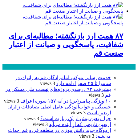
۸۷ همت ارز بازنگشته؛ مطالبه‌ای برای
شفافیت، پاسخگویی و صیانت از اعتبار
صنعت قم
پر بازدید ترین ها
24 ساعت
1 هفته
خدمت‌رسانی موکب امامزادگان قم به زائران در
سامرا تا ۲۵ صفر ادامه دارد
3 views
پیشرفت ۹۳ درصدی پروژه‌های نهضت ملی مسکن در
قم
3 views
۱۰ ویژگی پیامبر(ص) در آیه ۱۵۷ سوره اعراف
3 views
خستگی و خواب‌آلودگی عامل اصلی تصادفات زائران
اربعین است
3 views
چرا اربعین بیش از یک زیارت است؟
3 views
اربعین تاریخی که از آینده می‌آید
3 views
اردوگاه جدید دانش‌آموزی در منطقه فردو قم احداث
می‌شود
3 views