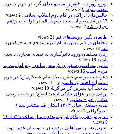
توزیع روزانه ۲۰ هزار لقمه و غذای گرم در حرم حضرت
معصومه(س)
3 views
چالش‌های ادراکی در گام دوم انقلاب اسلامی
2 views
۹۴ درصد مصوبات ستاد تسهیل قم در دولت سیزدهم
اجرایی شد
2 views
طایقان نگین روستاهای قم
21 views
محله‌ای در قم مزین به نام شهید مدافع حرم «مکیان»
شد
18 views
زنان مسلمان ورود تاثیرگذاری به فضای مجازی داشته
باشند
18 views
مأموریت اصلی سفیران کریمه رساندن پیام اهل‌بیت به
مردم است
16 views
دعوتید به مراسم جشن میلاد امام عسکری(ع) در حرم
امامزاده احمد بن قاسم(ع)
11 views
ساخت آب شیرین کن در کربلا
10 views
برپایی چادر عزای خانگی اباعبدالله(ع) در خانه تاریخی
ضاد در قم + تصاویر
9 views
نمایه جمعیتی سال ۱۴۰۴ استان قم منتشر شد +
اینفوگرافی
9 views
سرویس‌دهی رایگان اتوبوس‌های قم از ساعت ۲۲ تا ۲۴
9 views
تسهیل دسترسی اهالی پردیسان به بوستان غدیر؛ لوپ
پل شهید حججی زیر بار ترافیک رفت
8 views