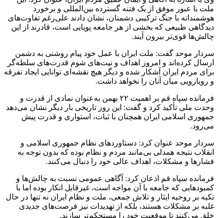
ملت با عبور موفق از یک فتنه گسترده بین‌المللی و برخورد
هوشمندانه با جنگ ترکیبی دشمنان، نشان دادند علی‌رغم تفاوت‌های
دیدگاهی طبیعی که بخشی از هر جامعه پویایی است، قادرند از این
چالش‌ها قوی‌تر بیرون آیند.
سردار موحد گفت: ملت ایران با عمل خود پیام روشنی به دشمن
ارسال کرده‌اند و امروز اهداف و نیت‌های شوم قدرت‌های سلطه‌گر
برای مردم ایران آشکار شده و دیگر هیچ نقشه‌ای توانایی ایجاد تفرقه
و رویارویی میان آنان را نخواهد داشت.
فرمانده سپاه قم بر اهمیت ۲۲ بهمن به‌عنوان نمادی از قدرت و
وحدت ملی تأکید کرد و گفت: این روز تاریخی بار دیگر نشان می‌دهد
جمهوری اسلامی ایران همچنان با ثبات، استواری و قدرت پیش
می‌رود.
سردار موحد عنوان کرد: دستاوردهای نظام جمهوری اسلامی و
انقلاب نتیجه همدلی بی‌مانند مردم و نظام بوده که بدون توجه به
فشارها و مشکلات، اهداف عالی خود را دنبال می‌کنند.
فرمانده سپاه قم اذعان کرد: آگاهی عمومی نسبت به چالش‌ها و
کمبودهایی که جامعه با آن مواجه است، غیرقابل انکار بوده اما با
تکیه بر روحیه ایثار و تلاش جمعی، ملت و نظام ایران نه تنها در حال
غلبه بر مشکلات هستند، بلکه از تهدیدات نیز فرصت‌های جدیدی
خلق می‌کنند تا موقعیت خود را مستحکم‌تر سازند.