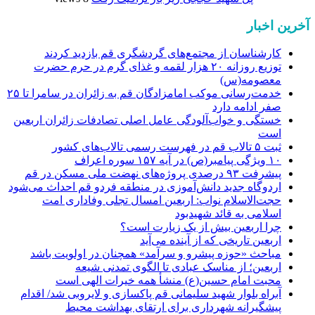
آخرین اخبار
کارشناسان از مجتمع‌های گردشگری قم بازدید کردند
توزیع روزانه ۲۰ هزار لقمه و غذای گرم در حرم حضرت
معصومه(س)
خدمت‌رسانی موکب امامزادگان قم به زائران در سامرا تا ۲۵
صفر ادامه دارد
خستگی و خواب‌آلودگی عامل اصلی تصادفات زائران اربعین
است
ثبت ۵ تالاب قم در فهرست رسمی تالاب‌های کشور
۱۰ ویژگی پیامبر(ص) در آیه ۱۵۷ سوره اعراف
پیشرفت ۹۳ درصدی پروژه‌های نهضت ملی مسکن در قم
اردوگاه جدید دانش‌آموزی در منطقه فردو قم احداث می‌شود
حجت‌الاسلام نواب: اربعین امسال تجلی وفاداری امت
اسلامی به قائد شهیدبود
چرا اربعین بیش از یک زیارت است؟
اربعین تاریخی که از آینده می‌آید
مباحث «حوزه پیشرو و سرآمد» همچنان در اولویت باشد
اربعین؛ از مناسک عبادی تا الگوی تمدنی شیعه
محبت امام حسین(ع) منشأ همه خیرات الهی است
آبراه بلوار شهید سلیمانی قم پاکسازی و لایروبی شد/ اقدام
پیشگیرانه شهرداری برای ارتقای بهداشت محیط