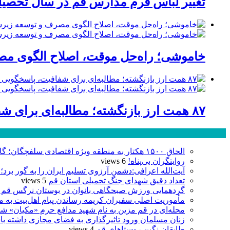
تغییر لباس فرم مدارس قم در سال تحصیلی
خاموشی؛ راه‌حل موقت، اصلاح الگوی مصر
۸۷ همت ارز بازنگشته؛ مطالبه‌ای برای شفافیت، پاسخگویی و صیانت از اعتبار صنعت قم
پر بازدید ترین ها
الحاق ۱۵۰۰ هکتار به منطقه ویژه اقتصادی سلفچگان؛ گامی راهبردی برای پاسخ به موج جدید سرمایه‌گذاری در قم
روایتگران بی‌پناه!
6 views
آیت‌الله اعرافی:دشمن آرزوی تسلیم ایران را به گور برد؛
تعداد دقیق شهدای جنگ تحمیلی استان قم
5 views
گردهمایی ورزش صبحگاهی بانوان در بوستان نرگس قم 
مأموریت اصلی سفیران کریمه رساندن پیام اهل‌بیت به 
محله‌ای در قم مزین به نام شهید مدافع حرم «مکیان» شد
زنان مسلمان ورود تاثیرگذاری به فضای مجازی داشته با
طایقان نگین روستاهای قم
4 views