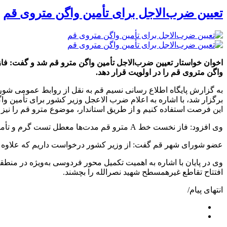
تعیین ضرب‌الاجل برای تأمین واگن متروی قم
واگن متروی قم را در اولویت قرار دهد.
به گزارش پایگاه اطلاع رسانی نسیم قم به نقل از روابط عمومی شو
برگزار شد، با اشاره به اعلام ضرب الاعجل وزیر کشور برای تأمین واگ
این فرصت استفاده کنیم و از طریق استاندار، موضوع مترو قم را نیز 
وی افزود: فاز نخست خط A مترو قم مدت‌ها معطل تست گرم و تأمین واگن باقی‌مانده و باتوجه‌به اهمیت مترو قم به دلایل مختلف برای دولت و مسئولان باید تأمین واگن مترو قم در اولویت قرار گیرد.
عضو شورای شهر قم گفت: از وزیر کشور درخواست داریم که علاوه بر با
وی در پایان با اشاره به اهمیت تکمیل محور فردوسی به‌ویژه در من
افتتاح تقاطع غیرهمسطح شهید نصرالله را بچشند.
انتهای پیام/