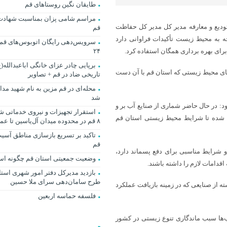
طایقان نگین روستاهای قم
مراسم شامی پزان بمناسبت شهادت
ودیع و معارفه مدیر کل مدیر کل حفاظت
قم
ه به محیط زیست تأکیدات فراوانی دارد
برای بهره برداری همگان استفاده کرد.
۲۴
برپایی چادر عزای خانگی اباعبدالله(ع
ای محیط زیستی که استان قم با آن دست
تاریخی ضاد در قم + تصاویر
محله‌ای در قم مزین به نام شهید مد
شد
ود: در حال حاضر شماری از صنایع آب بر و
استقرار تجهیزات و نیروی خدماتی 
 شده تا شرایط محیط زیستی استان قم
۸ قم در محدوده میدان آل‌یاسین تا عمود ۱۱۴
تاکید بر تسریع بازسازی مناطق آسیب
قم
 شرایط مناسبی برای دفع پسماند دارد،
وضعیت جمعیتی استان قم چگونه ا
قدامات لازم را داشته باشند.
بازدید مدیرکل دفتر امور شهری استا
طرح سامان‌دهی سرای ملا حسین
از صنایعی که در زمینه بازیافت عملکرد
فلسفه حماسه اربعین
اب‌ها سبب ماندگاری تنوع زیستی در کشور