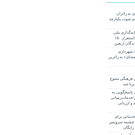
رداری به زائران
تم صوت یکپارچه
یه‌گذاری ملی
برای خدمت‌رسانی به زائران است/استقرار ۱۵۰
ندگان اربعین
/ شهرداری
خامنه‌ای» به زائرین
 فرهنگی متنوع
برپا شد
شیفته سامانه ۱۳۷ برای پاسخگویی به
قم/خدمات‌رسانی
و ارزیابی
خدماتی برای
راهپیمایی دلدادگان حسینی؛ از ۵۰۰ چشمه سرویس
رایگان