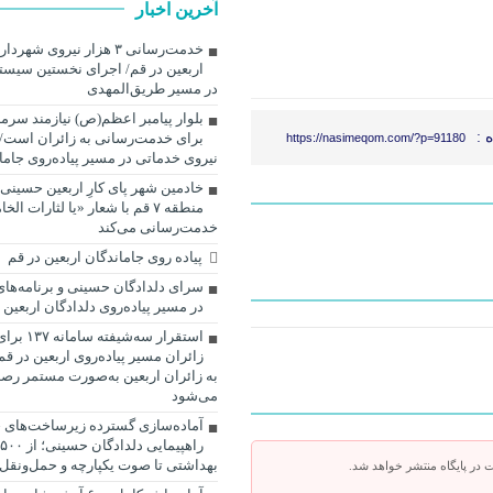
آخرین اخبار
خدمت‌رسانی ۳ هزار نیروی شه
اربعین در قم/ اجرای نخستین سیس
در مسیر طریق‌المهدی
بلوار پیامبر اعظم(ص) نیازمند سرما
 :
https://nasimeqom.com/?p=91180
نیروی خدماتی در مسیر پیاده‌روی جاما
خادمین شهر پای کارِ اربعین حسینی
منطقه ۷ قم با شعار «یا لثارات ال
خدمت‌رسانی می‌کند
پیاده روی جاماندگان اربعین در قم
سرای دلدادگان حسینی و برنامه‌های
در مسیر پیاده‌روی دلدادگان اربعین 
استقرار سه‌
زائران مسیر پیاده‌روی اربعین در 
به زائران اربعین به‌صورت مستمر رصد 
می‌شود
آماده‌سازی گسترده زیرساخت‌های 
بهداشتی تا صوت یکپارچه و حمل‌ونقل 
 در پایگاه منتشر خواهد شد.