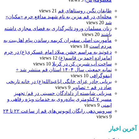
طایقان نگین روستاهای قم
21 views
محله‌ای در قم مزین به نام شهید مدافع حرم «مکیان»
شد
20 views
زنان مسلمان ورود تاثیرگذاری به فضای مجازی داشته
باشند
20 views
مأموریت اصلی سفیران کریمه رساندن پیام اهل‌بیت به
مردم است
18 views
دعوتید به مراسم جشن میلاد امام عسکری(ع) در حرم
امامزاده احمد بن قاسم(ع)
12 views
ساخت آب شیرین کن در کربلا
10 views
نمایه جمعیتی سال ۱۴۰۴ استان قم منتشر شد +
اینفوگرافی
10 views
برپایی چادر عزای خانگی اباعبدالله(ع) در خانه تاریخی
ضاد در قم + تصاویر
9 views
میزبانی شایسته از دلدادگان حسینی در قم/ تجهیز
مسیر ۷ کیلومتری پیاده‌روی به خدمات ویژه رفاهی و
ایمنی
9 views
سرویس‌دهی رایگان اتوبوس‌های قم از ساعت ۲۲ تا ۲۴
9 views
آخرین اخبار