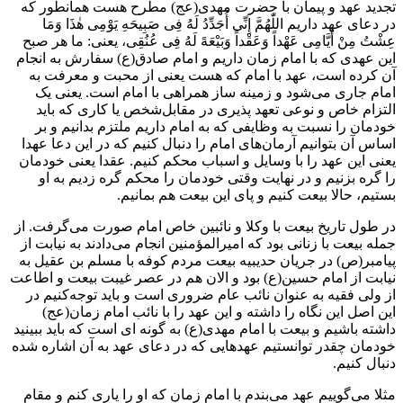
تجدید عهد و پیمان با حضرت مهدی(عج) مطرح هست همانطور که
در دعای عهد داریم اللّٰهُمَّ إِنِّی أُجَدِّدُ لَهُ فِی صَبِیحَهِ یَوْمِی هٰذَا وَمَا
عِشْتُ مِنْ أَیَّامِی عَهْداً وَعَقْداً وَبَیْعَهً لَهُ فِی عُنُقِی، یعنی: ما هر صبح
این عهدی که با امام زمان داریم و امام صادق(ع) سفارش به انجام
آن کرده است، عهد با امام که هست یعنی از محبت و معرفت به
امام جاری می‌شود و زمینه ساز همراهی با امام است. یعنی یک
التزام خاص و نوعی تعهد پذیری در مقابل‌شخص یا کاری که باید
خودمان را نسبت به وظایفی که به امام داریم ملتزم بدانیم و بر
اساس آن بتوانیم آرمان‌های امام را دنبال کنیم که در این دعا عهدا
یعنی این عهد را با وسایل و اسباب محکم کنیم. عقدا یعنی خودمان
را گره بزنیم و در نهایت وقتی خودمان را محکم گره زدیم به او
بستیم، حالا بیعت کنیم و پای این بیعت هم بمانیم.
در طول تاریخ بیعت با وکلا و نائبین خاص امام صورت می‌گرفت. از
جمله بیعت با زنانی بود ‌که امیرالمؤمنین انجام می‌دادند به نیابت از
پیامبر(ص) در جریان حدیبیه بیعت مردم کوفه با مسلم بن عقیل به
نیابت از امام حسین(ع)‌ بود و الان هم در عصر غیبت بیعت و اطاعت
از ولی فقیه به عنوان نائب عام ضروری است و باید توجه‌کنیم در
این اصل این نگاه را داشته و این عهد را با نائب امام زمان(عج)
داشته باشیم و بیعت با امام مهدی(ع) به گونه ای است که باید ببینید
خودمان چقدر توانستیم عهدهایی که در دعای عهد به آن اشاره شده
دنبال کنیم.
مثلا می‌گوییم‌ عهد می‌بندم با امام زمان که او را یاری کنم‌ و مقام