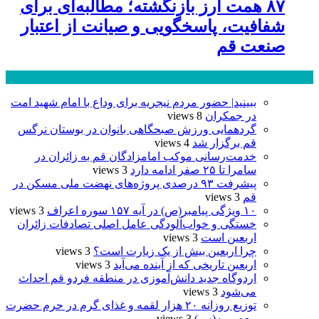
۸۷ همت ارز بازنگشته؛ مطالبه‌ای برای
شفافیت، پاسخگویی و صیانت از اعتبار
صنعت قم
پر بازدید ترین ها
24 ساعت
1 هفته
ببینید| حضور مردم نیجریه برای وداع با امام شهید امت
در جمکران
8 views
گردهمایی ورزش صبحگاهی بانوان در بوستان نرگس
قم برگزار شد
4 views
خدمت‌رسانی موکب امامزادگان قم به زائران در
سامرا تا ۲۵ صفر ادامه دارد
3 views
پیشرفت ۹۳ درصدی پروژه‌های نهضت ملی مسکن در
قم
3 views
۱۰ ویژگی پیامبر(ص) در آیه ۱۵۷ سوره اعراف
3 views
خستگی و خواب‌آلودگی عامل اصلی تصادفات زائران
اربعین است
3 views
چرا اربعین بیش از یک زیارت است؟
3 views
اربعین تاریخی که از آینده می‌آید
3 views
اردوگاه جدید دانش‌آموزی در منطقه فردو قم احداث
می‌شود
3 views
توزیع روزانه ۲۰ هزار لقمه و غذای گرم در حرم حضرت
معصومه(س)
3 views