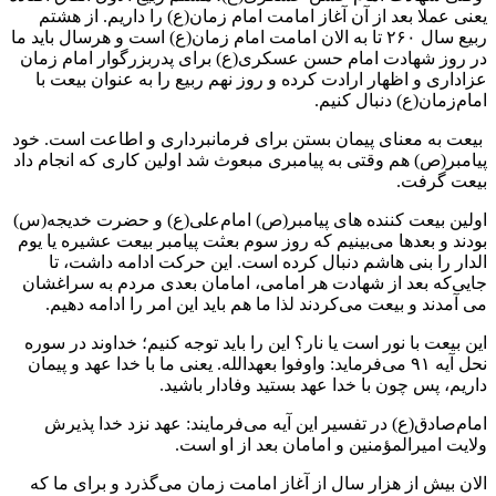
یعنی عملا بعد از آن آغاز امامت امام‌ زمان(ع) را داریم. از هشتم
ربیع سال ۲۶۰ تا به الان امامت امام زمان(ع) است و هرسال باید ما
در روز شهادت امام حسن عسکری(ع) برای پدربزرگوار امام زمان
عزاداری و اظهار ارادت کرده و روز نهم ربیع را به عنوان بیعت با
امام‌زمان(ع) دنبال کنیم.
بیعت به معنای‌ پیمان بستن برای فرمانبرداری و اطاعت است‌. خود
پیامبر(ص) هم وقتی به پیامبری مبعوث شد اولین کاری که انجام داد
بیعت گرفت.
اولین بیعت کننده های پیامبر‌(ص) امام‌علی(ع) و حضرت خدیجه(س)
بودند و بعدها می‌بینیم که روز سوم بعثت پیامبر بیعت عشیره یا یوم
الدار را بنی هاشم دنبال کرده است‌. این حرکت ادامه داشت، تا
جایی‌که بعد از شهادت هر امامی، امامان بعدی مردم‌ به سراغشان
می آمدند و بیعت می‌کردند لذا ما هم باید این امر را ادامه دهیم.
این بیعت با نور است یا نار؟ این را باید توجه کنیم؛ خداوند در سوره
نحل آیه ۹۱ می‌فرماید: واوفوا بعهدالله. یعنی ما با خدا عهد و پیمان
داریم، پس چون با خدا عهد بستید وفادار باشید.
امام‌صادق(ع) در تفسیر این آیه می‌فرمایند: عهد نزد خدا پذیرش
ولایت امیرالمؤمنین و امامان بعد از او است.
الان بیش از هزار سال از آغاز امامت زمان می‌گذرد و برای ما که