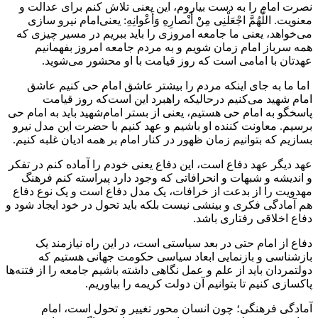
نصرت امام را به دست بیاروم، این یعنی تلاش کنم برای عدالت و
معنویت. اللّٰهُمَّ اجْعَلْنِی مِنْ أَنْصارِهِ وَأَعْوانِهِ: یعنی‌امام نیرو سازی
می‌خواهد، یعنی ما جامعه امروزی را باید ببریم در مسیر چیزی که
همه سرباز امام زمان شویم و به مردم جامعه امروز بفهمانیم
عهدتان با امامی است که روز قیامت با او محشور می‌شوید.
اما ما به جای اینکه مردم را بیشتر عاشق امام حی کنیم عاشق
امام شهید می‌کنیم درحالیکه راهبرد این است‌که روز قیامت
پاسخگو به امام حی هستیم، یعنی از بستر امام‌شهید باید به امام حی
برسیم. معاونت کننده او باشیم و عهد کنیم با حضرت این مدل نیرو
بسازیم که بتوانیم زمان ظهور در کنار امام بر همه ادیان غلبه کنیم.
عهد دیگر عهد دفاع است، این دفاع یعنی خودم را آماده کنم در تفکر
و اندیشه و شبهات و انحرافاتی که وجود دارد پیراسته کنم فرهنگ
مهدویت را از بدعت از خرافات، یک مدل دفاع است و یک نوع دفاع
هم آمادگی فکری و بینشی نیست بلکه باید تحول در خود ایجاد شود و
دفاع اخلاقی رفتاری باشد.
دفاع از امام حتی در بعد سیاستی است، در این راه نیازمند یک
بازشناسی و بازنمایی ابعاد سیاسی حکومت جهانی هستیم که
دولتمردان باید از علم و عمل نگاهی داشته باشیم جامعه را از فتنه‌ها
پاکسازی کنیم تا بتوانیم آن دولت کریمه را بیاوریم.
آمادگی فرهنگی؛ چون انسان محور تغییر و تحول است، امام