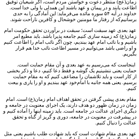
زمان(عج) منتظر دعوت و خواستن مردم است، اگر شیعیان توفیق
اطاعت یابند و در پیمان و عهد باشند این همدلی با ولی خدا است‌.
خداوند در آیه ۵۴ سوره مائده می‌فرماید: این آمادگی را به حدی
برسانیم‌که از رفتار ما مومنین خوشحال و کافرین ناراحت شوند.
عهد بعدی عهد سبقت است؛ سبقت در برآوردن تحقق حکومت امام
زمان(ع) که زمینه سازی کنیم‌ جامعه پذیرا باشد. باید مطیع امر
باشیم و با نائب امام عهد ببندیم، چون اگر نائب امام را اطاعت کنیم
و او راضی باشد می‌توانیم در مسیر اطاعت نائب خدا هم قرار
بگیریم.
اینجاست که می‌رسیم به عهد بعدی و آن مقام حمایت است.
حمایت یعنی ننشینیم یک گوشه و فقط دعا کنیم‌،‌ دعا و ذکر بخشی
از کار است و باید تلاشمان را مضاعف کنیم که به مقام حمایت
برسیم. یعنی همه جانبه با امام‌‌خود عهد ببندیم و او را یاری و بیعت
کنیم.
مقام بعدی پیشی گرفتن در تحقق اهداف امام‌ زمان(ع) است. امام
زمان در زمان ظهور دو هدف دارند، یک اجرای معنویت در جامعه و
دیگری اجرای عدالت در جامعه است. باید زمینه اینها را آماده کنیم و
در پیشرفت در معنویت در جامعه، دوری و گریز از گناه و تحقق
عدالت را دنبال کنیم.
عهد بعدی مقام شهادت است که باید شهادت طلب باشیم یعنی مثل