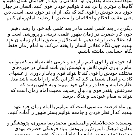
شهدا سنگ تمام بگذاریم. این آمادگی را باید در خودمان نشان دهیم و
گام‌های موثری را بردانیم‌ تا بتوانیم‌ خود را قوی کنیم‌. انسان در چهار
حوزه باید خودش را قوی کند که یکی از آن در حوزه دینی است. دین
یعنی عقاید، احکام و اخلاقمان را منطبق با رضایت امام‌زمان کنیم.
دیگری در بعد علمی است ما در بعد علمی باید خود را رشد دهیم
چون کار حضرت در زمان ظهور علمی، تربیتی و پرورشی است و
باید عقلانیت را رشد دهیم. با استدلال و منطق با امام زمانمان عهد
ببندیم چون نگاه عقلانی انسان را پخته می‌کند. به امام‌ زمان فقط
نگاه احساسی نداشته باشیم.
باید خودمان را قوی کنیم و اراده و عزمی داشته باشیم که بتوانیم
امام را یاری کنیم. تلاش و کوشش این باشد انسان در حوزه‌های
مختلف خودش را قوی کند تا بتواند قوی و پایدار دوری از عشهای
کاذب و امیال شیطانی کند که اگر این نگاه را را داشته باشد مدل
نظارت امام و خدا در زندگی خود میبیند و به جایی برسد که
معرفتش اینقدر قوی و دنبال رضایت محبت امام زمان است که
بتواند به مقام عبودیت و بندگی برسد.
این ماه فرصت مناسبی است که بتوانیم‌ با امام زمان خود عهد
ببندیم که از نظر فردی و جامعه بتوانیم بستر ظهور را آماده کنیم.
نویسنده: حجت‌الاسلام والمسلمین محمدرضا نصوری، پژوهشگر و
معاون فرهنگ، آموزش و پژوهش بنیاد فرهنگی حضرت مهدی
موعود(عج) و معاون تبلبغ و ارتباطات مرکز تخصصی مهدویت