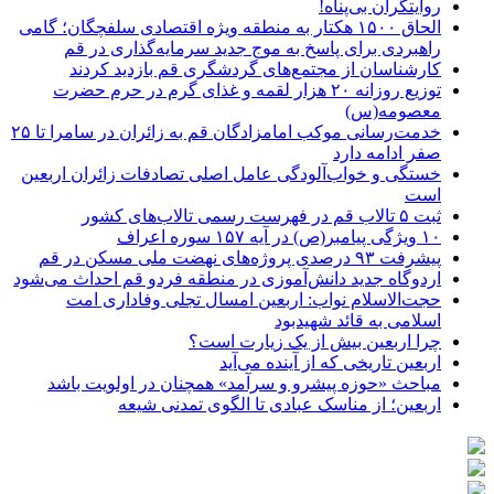
روایتگران بی‌پناه!
الحاق ۱۵۰۰ هکتار به منطقه ویژه اقتصادی سلفچگان؛ گامی
راهبردی برای پاسخ به موج جدید سرمایه‌گذاری در قم
کارشناسان از مجتمع‌های گردشگری قم بازدید کردند
توزیع روزانه ۲۰ هزار لقمه و غذای گرم در حرم حضرت
معصومه(س)
خدمت‌رسانی موکب امامزادگان قم به زائران در سامرا تا ۲۵
صفر ادامه دارد
خستگی و خواب‌آلودگی عامل اصلی تصادفات زائران اربعین
است
ثبت ۵ تالاب قم در فهرست رسمی تالاب‌های کشور
۱۰ ویژگی پیامبر(ص) در آیه ۱۵۷ سوره اعراف
پیشرفت ۹۳ درصدی پروژه‌های نهضت ملی مسکن در قم
اردوگاه جدید دانش‌آموزی در منطقه فردو قم احداث می‌شود
حجت‌الاسلام نواب: اربعین امسال تجلی وفاداری امت
اسلامی به قائد شهیدبود
چرا اربعین بیش از یک زیارت است؟
اربعین تاریخی که از آینده می‌آید
مباحث «حوزه پیشرو و سرآمد» همچنان در اولویت باشد
اربعین؛ از مناسک عبادی تا الگوی تمدنی شیعه