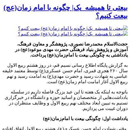
بیعتی تا همیشه_یک| چگونه با امام زمان(عج)
بیعت کنیم؟
حجت‌الاسلام محمدرضا نصوری، پژوهشگر و معاون فرهنگ،
آموزش و پژوهش بنیاد فرهنگی حضرت مهدی موعود(عج) در
یادداشتی به چگونگی بیعت با امام‌زمان(عج) پرداخت.
به گزارش پایگاه اطلاع رسانی نسیم قم، در روز هشتم ربیع الاول
سال ۲۶۰ هجری قمری، امام حسن عسکری(ع) توسط معتمد خلیفه
عباسی به شهادت رسید و حضرت مهدی(ع) به امامت رسید و نهم
ربیع الاول آغاز امامت امام زمان(عج) است.
باتوجه به اینکه یک هفته تا این عید بزرگ فاصله داریم در سلسله
یادداشت‌هایی از متخصصان و اساتید حوزه و دانشگاه در خبرگزاری
تسنیم به تبیین ابعاد مختلف نهم ربیع الاول و وظایف منتظران در
دوران غیبت می پردازیم.
یادداشت اول: چگونگی بیعت با امام‌زمان(عج)
وقتی شهادت امام حسن عسکری(ع)، هشتم ربیع الاول اتفاق افتاده