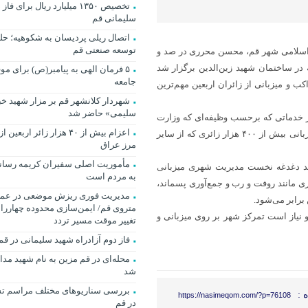
تخصیص ۱۳۵۰ میلیارد ریال برای
سلیمانی قم
اتصال ریلی پردیسان به شکوهیه؛ حل
توسعه صنعتی قم
 اسلامی شهر قم، محسن محرری در صد و
 ساختمان شهید زین‌الدین برگزار شد
۵ فرمان الهی به پیامبر(ص) برای مو
جامعه
 و میزبانی از زائران اربعین مهم‌ترین
شهردار کلانشهر قم بر مزار شهید خ
سلیمی» حاضر شد
 از خدماتی که برحسب وظیفه‌ای که وزارت
اعزام بیش از ۴۰ هزار زائر ارب
کشور بر عهده شهرداری قم در عراق و مرز خسروی گذاشته ما وظیفه میزبانی بیش از ۴۰۰ هزار زائری که از سایر
مرز عراق
مأموریت اصلی سفیران کریمه رساند
ید دغدغه نخست مدیریت شهری میزبانی
به مردم است
ی مانند روفت و رب و جمع‌آوری پسماند،
مدیریت فوری ریزش موضعی در عمل
برابر می‌شود.
متروی قم/ ایمن‌سازی محدوده چهاررا
مدت ۳۰ روز کمرنگ خواهد شد و نیاز است تمرکز شهر بر روی میزبانی و
تغییر موقت مسیر تردد
فاز دوم آزادراه شهید سلیمانی در ق
محله‌ای در قم مزین به نام شهید مد
شد
بررسی سناریوهای مختلف مراسم تش
 :
https://nasimeqom.com/?p=76108
در قم