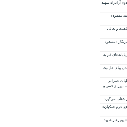
 فاز دوم آزادراه شهید
قه مفقوده
فقیت و تعالی
برنگار «مسعود
عین از پایانه‌های قم به
ن پیام اهل‌بیت
یات عمرانی
ه میرزای قمی و
م شتاب می‌گیرد
افع حرم «مکیان»
ییع رهبر شهید