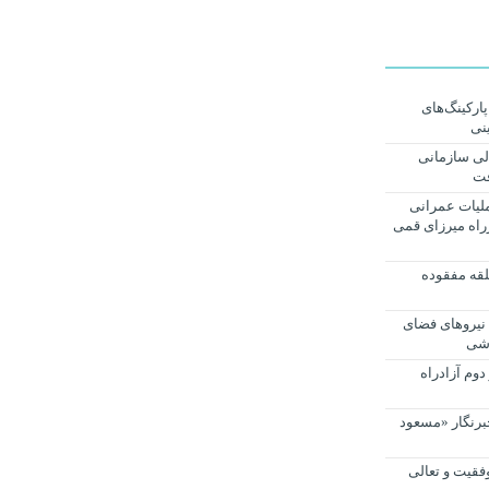
ودرو به پارکینگ‌های
نی
لی سازمانی
فت
لیات عمرانی
راه میرزای قمی
لقه مفقوده
نیروهای فضای
فاز دوم آزادراه
برنگار «مسعود
وفقیت و تعالی