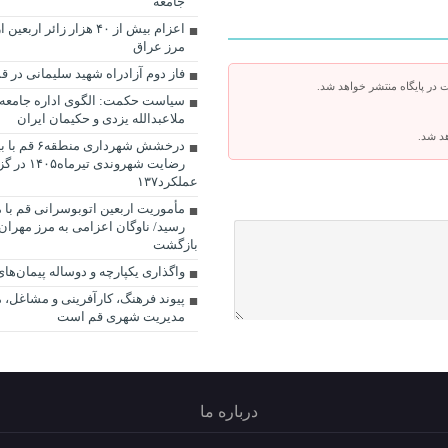
جامعه
اعزام بیش از ۴۰ هزار زائر ار
مرز عراق
فاز دوم آزادراه شهید سلیمانی در ق
 در پایگاه منتشر خواهد شد.
سیاست حکمت: الگوی اداره جامعه 
ملاعبدالله یزدی و حکیمان ایران
هد شد.
درخشش شهرداری 
رضایت شهروندی تیر
عملکرد۱۳۷
مأموریت اربعین اتوبوسرانی قم با م
رسید/ ناوگان اعزامی به مرز مهران
بازگشت
واگذاری یکپارچه و دوساله پیمان‌ه
پیوند فرهنگ، کارآفرینی و مشاغل، 
مدیریت شهری قم است
درباره ما