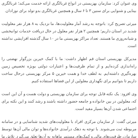
وی عنوان کرد: سازمان بهزیستی در انواع غربالگری ارائه خدمت می‌کند؛ غربالگری
بینایی و شنوایی برای سنین ۳ تا ۶ سال و همچنین غربالگری بدو تولد برای نوزادان.
میرئی تصریح کرد: باتوجه به رشد آمار معلولیت‌ها، ما نزدیک به ۸ هزار نفر معلولیت
شدید در استان داریم؛ همچنین ۲ هزار نفر معلول در حال دریافت خدمات توانبخشی
و شبانه‌روزی ما هستند. تعداد مراکز بهزیستی ما در ۱۰ سال گذشته افزایشی نداشته
است.
مدیرکل بهزیستی استان قم اظهار داشت: ما با کمک خیرین بزرگوار نهضتی را
راه‌اندازی کرده‌ایم و از تمام ظرفیت‌ها و اعتبارات دولتی بویژه تخصیص زمین
بهره‌گیری داشته‌ایم. به لطف خدا و همت خیرین ۵ مرکز بهزیستی درحال ساخت
داریم تا بتوانیم برای نگهداری معلولین از این فضاها استفاده کنیم.
وی افزود: یک نکته قابل توجه برای سازمان بهزیستی و دولت هست و آن این است
که، معلولین در بین خانواده و جامعه حضور داشته باشند و رشد کنند و این نکته برای
اجتماعی شدن آن‌ها بسیار مفید است.
میرئی گفت: از سازمان مرکزی افراد با معلولیت‌های شدید شناسایی و در سامانه
مربوطه ثبت می‌شوند. با توجه به دهک درآمدی خانواده‌ها و توان مالی آن‌ها توسط
سازمان، ظرفیت‌های مالی و کمک‌های مستمر ماهانه به آن‌ها تعلق می‌گیرد. تلاش ما