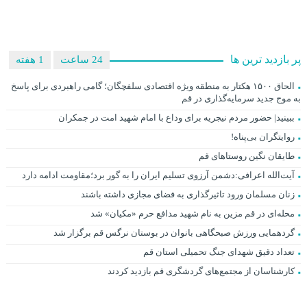
پر بازدید ترین ها
24 ساعت
1 هفته
الحاق ۱۵۰۰ هکتار به منطقه ویژه اقتصادی سلفچگان؛ گامی راهبردی برای پاسخ
به موج جدید سرمایه‌گذاری در قم
ببینید| حضور مردم نیجریه برای وداع با امام شهید امت در جمکران
روایتگران بی‌پناه!
طایقان نگین روستاهای قم
آیت‌الله اعرافی:دشمن آرزوی تسلیم ایران را به گور برد؛مقاومت ادامه دارد
زنان مسلمان ورود تاثیرگذاری به فضای مجازی داشته باشند
محله‌ای در قم مزین به نام شهید مدافع حرم «مکیان» شد
گردهمایی ورزش صبحگاهی بانوان در بوستان نرگس قم برگزار شد
تعداد دقیق شهدای جنگ تحمیلی استان قم
کارشناسان از مجتمع‌های گردشگری قم بازدید کردند