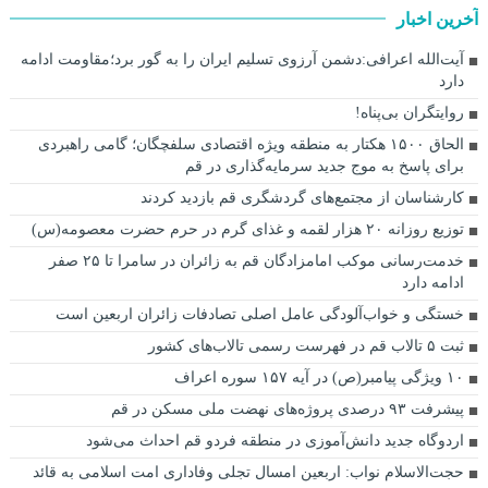
آخرین اخبار
آیت‌الله اعرافی:دشمن آرزوی تسلیم ایران را به گور برد؛مقاومت ادامه
دارد
روایتگران بی‌پناه!
الحاق ۱۵۰۰ هکتار به منطقه ویژه اقتصادی سلفچگان؛ گامی راهبردی
برای پاسخ به موج جدید سرمایه‌گذاری در قم
کارشناسان از مجتمع‌های گردشگری قم بازدید کردند
توزیع روزانه ۲۰ هزار لقمه و غذای گرم در حرم حضرت معصومه(س)
خدمت‌رسانی موکب امامزادگان قم به زائران در سامرا تا ۲۵ صفر
ادامه دارد
خستگی و خواب‌آلودگی عامل اصلی تصادفات زائران اربعین است
ثبت ۵ تالاب قم در فهرست رسمی تالاب‌های کشور
۱۰ ویژگی پیامبر(ص) در آیه ۱۵۷ سوره اعراف
پیشرفت ۹۳ درصدی پروژه‌های نهضت ملی مسکن در قم
اردوگاه جدید دانش‌آموزی در منطقه فردو قم احداث می‌شود
حجت‌الاسلام نواب: اربعین امسال تجلی وفاداری امت اسلامی به قائد