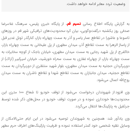
وضعیت تردد معابر ادامه خواهد داشت.
به گزارش پایگاه اطلاع رسانی
نسیم قم
، از پایگاه خبری پلیس، سرهنگ غلامرضا
صدفی روز یکشنبه درگفت‌وگویی، بیان کرد:محدودیت‌های ترافیکی شهر قم در روزهای
تاسوعا و عاشورا در تقاطع عمار یاسر و آذر به سمت چهارراه بازار، کنارگذر تونل غدیر قبل
از پاساژ الزهرا به سمت تقاطع آذر، میدان مطهری از پل علیخانی به سمت چهارراه بازار،
خاکفرج از پل شهید رجایی به سمت میدان مطهری، خیابان باجک از کوچه مخابرات به
سمت چهارراه بازار، از چهارراه غفاری به سمت سه‌راه خورشید، خیابان امیرکبیر (اراک) از
دوربرگردان حجتیه به سمت میدان مطهری، بلوار شهید منتظری از دوربرگردان به سمت
تقاطع حجتیه، میدان جانبازان به سمت تقاطع شهدا و تقاطع ناشران به سمت میدان
روح‌الله اعمال می‌شود.
وی افزود:از شهروندان درخواست می‌شود از توقف خودرو تا شعاع ۱۰۰ متری این
محدودیت‌ها خودداری نموده و در صورت توقف خودرو در محل‌های ذکر شده توسط
جرثقیل به پارکینگ‌ها انتقال می‌گردد.
وی یادآور شد: همچنین به شهروندان توصیه می‌شود در این ایام حتی‌الامکان از
وسایل نقلیه شخصی خود کمتر استفاده نموده و ظرفیت پارکینگ‌های اطراف حرم مطهر