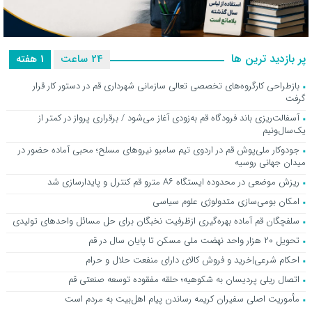
تغییر لباس فرم مدارس قم در سال تحصیلی جدید ممنوع است / استفاده
پر بازدید ترین ها
24 ساعت
1 هفته
از لباس سال گذشته بلامانع است
بازطراحی کارگروه‌های تخصصی تعالی سازمانی شهرداری قم در دستور کار قرار
گرفت
آسفالت‌ریزی باند فرودگاه قم به‌زودی آغاز می‌شود / برقراری پرواز در کمتر از
یک‌سال‌ونیم
جودوکار ملی‌پوش قم در اردوی تیم سامبو نیروهای مسلح؛ محبی آماده حضور در
میدان جهانی روسیه
ریزش موضعی در محدوده ایستگاه A۶ مترو قم کنترل و پایدارسازی شد
امکان بومی‌سازی متدولوژی علوم سیاسی
سلفچگان قم آماده بهره‌گیری ازظرفیت نخبگان برای حل مسائل واحدهای تولیدی
تحویل ۲۰ هزار واحد نهضت ملی مسکن تا پایان سال در قم
احکام شرعی|خرید و فروش کالای دارای منفعت حلال و حرام
اتصال ریلی پردیسان به شکوهیه؛ حلقه مفقوده توسعه صنعتی قم
مأموریت اصلی سفیران کریمه رساندن پیام اهل‌بیت به مردم است