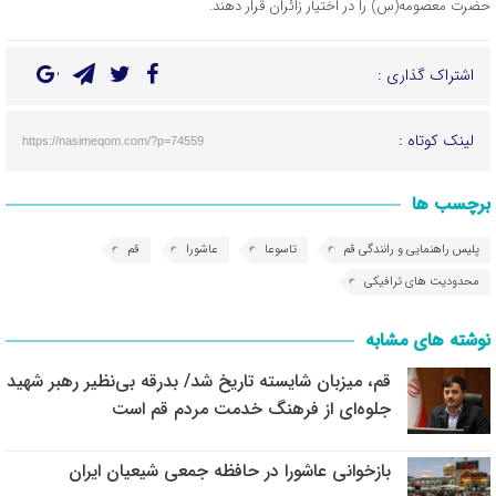
حضرت معصومه(س)‌ را در اختیار زائران قرار دهند.
اشتراک گذاری :
لینک کوتاه :
https://nasimeqom.com/?p=74559
برچسب ها
پلیس راهنمایی و رانندگی قم
تاسوعا
عاشورا
قم
محدودیت های ترافیکی
نوشته های مشابه
قم، میزبان شایسته تاریخ شد/ بدرقه بی‌نظیر رهبر شهید
جلوه‌ای از فرهنگ خدمت مردم قم است
بازخوانی عاشورا در حافظه جمعی شیعیان ایران