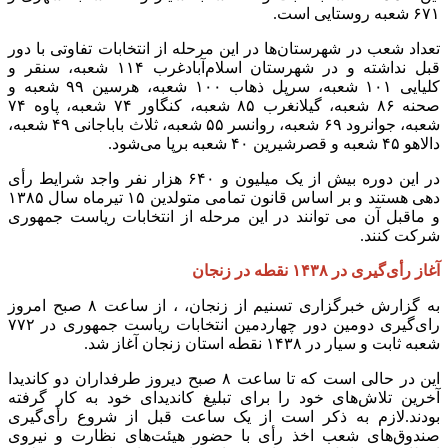
۶۷۱ شعبه روستایی است.
تعداد شعب در شهرستان‌ها در این مرحله از انتخابات تفاوتی با دور
قبل نداشته و در شهرستان اسلام‌آبادغرب ۱۱۴ شعبه، سنقر و
کلیایی ۱۰۱ شعبه، سرپل ذهاب ۱۰۰ شعبه، هرسین ۹۹ شعبه و
صحنه ۸۶ شعبه، گیلانغرب ۸۵ شعبه، کنگاور ۷۴ شعبه، پاوه ۷۴
شعبه، جوانرود ۶۹ شعبه، روانسر ۵۵ شعبه، ثلاث باباجانی ۴۹ شعبه،
دالاهو ۴۵ شعبه و قصرشیرین ۴۰ شعبه برپا می‌شود.
در این دوره بیش از یک میلیون و ۶۴۰ هزار نفر واجد شرایط رأی
دهی هستند و بر اساس قانون تمامی متولدین ۱۵ تیرماه سال ۱۳۸۵
و ماقبل آن می توانند در این مرحله از انتخابات ریاست جمهوری
شرکت کنند.
آغاز رأی‌گیری در ۱۴۳۸ نقطه در زنجان
به گزارش خبرگزاری تسنیم از زنجان، ، از ساعت ۸ صبح امروز
رای‌گیری دومین دور چهاردمین انتخابات ریاست جمهوری در ۷۷۲
شعبه ثابت و سیار در ۱۴۳۸ نقطه استان زنجان آغاز شد.
این در حالی است که تا ساعت ۸ صبح دیروز طرفداران دو کاندیدا
آخرین تلاش‌های خود را برای تبلیغ کاندیدای خود به کار گرفته
بودند.لازم به ذکر است از یک ساعت قبل از شروع رأی‌گیری
صندوق‌های شعب اخذ رأی با حضور هیئت‌های نظارت و نیروی