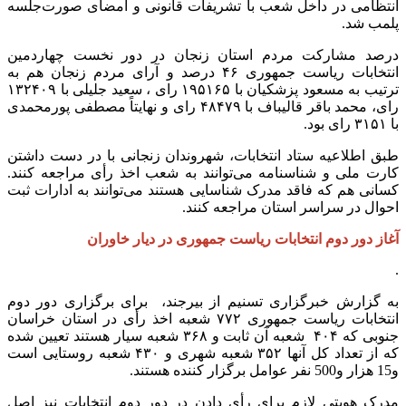
انتظامی در داخل شعب با تشریفات قانونی و امضای صورت‌جلسه
پلمب شد.
درصد مشارکت مردم استان زنجان در دور نخست چهاردمین
انتخابات ریاست جمهوری ۴۶ درصد و آرای مردم زنجان هم به
ترتیب به مسعود پزشکیان با ۱۹۵۱۶۵ رای ، سعید جلیلی با ۱۳۲۴۰۹
رای، محمد باقر قالیباف با ۴۸۴۷۹ رای و نهایتاً مصطفی پورمحمدی
با ۳۱۵۱ رای بود.
طبق اطلاعیه ستاد انتخابات، شهروندان زنجانی با در دست داشتن
کارت ملی و شناسنامه می‌توانند به شعب اخذ رأی مراجعه کنند.
کسانی هم که فاقد مدرک شناسایی هستند می‌توانند به ادارات ثبت
احوال در سراسر استان مراجعه کنند.
آغاز دور دوم انتخابات ریاست جمهوری در دیار خاوران
.
به گزارش خبرگزاری تسنیم از بیرجند، برای برگزاری دور دوم
انتخابات ریاست جمهوری ۷۷۲ شعبه اخذ رأی در استان خراسان
جنوبی که ۴۰۴ شعبه آن ثابت و ۳۶۸ شعبه سیار هستند تعیین شده
که از تعداد کل آنها ۳۵۲ شعبه شهری و ۴۳۰ شعبه روستایی است
و15 هزار و500 نفر عوامل برگزار کننده هستند.
مدرک هویتی لازم برای رأی دادن در دور دوم انتخابات نیز اصل