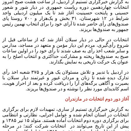
به گزارش خبرگزاری تسنیم از اردبیل، از ساعت هشت صبح امروز
انتخابات چهاردهمین دوره ریاست جمهوری در دیار شور و شعور
حسینی و پایتخت حسینیت آغاز شد تا یک میلیون اردبیلی واجد
شرایط در ۱۲ شهرستان، ۳۱ بخش و یک‌هزار و ۷۰۰ روستا پای
صندوق‌های رأی حاضر شده تا آرای خود را برای انتخاب نهمین رئیس
جمهور به صندوق‌ها بریزند.
انتخابات در حالی در دیار سبلان آغاز شد که از ساعاتی قبل از
شروع رأی‌گیری، مردم این دیار مؤمن و متعهد در مساجد، مدارس
و سایر شعب اخذ رأی به صف شدند تا رأی خود را در اولین ساعات
صبح به صندوق‌ها ریخته و مشارکت حداکثری و انتخاب اصلح را به
عنوان یک حرکت تاریخی به نمایش بگذارند.
در اردبیل با تدبیر و تلاش مسئولان یک هزار و ۳۷۵ شعبه اخذ رأی
تدارک دیده شده تا زنان و مردان غیور و غیرتمند دیار سبلان با
بصیرت و آگاهی برگه‌های آرا را دریافت کرده و بعد از احراز هویت،
اسم کاندیدای مورد نظر را نوشته و در صندوق‌ها بریزند.
آغاز دور دوم انتخابات در مازندران
به گزارش خبرگزاری تسنیم از ساری، تمهیدات لازم برای برگزاری
انتخابات در استان انجام شده و عوامل اجرایی، نظارتی و انتظامی
برای برگزاری دوره دوم انتخابات آماده هستند. متولد ۱۵ تیر ۱۳۸۵ و
پیش از این تاریخ می‌توانند در انتخابات شرکت کنند؛ در مرحله