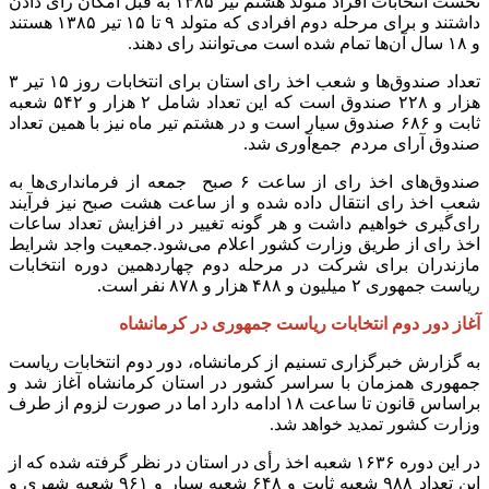
نخست انتخابات افراد متولد هشتم تیر ۱۳۸۵ به قبل امکان رای دادن
داشتند و برای مرحله دوم افرادی که متولد ۹ تا ۱۵ تیر ۱۳۸۵ هستند
و ۱۸ سال‌ آن‌ها تمام شده است می‌توانند رای دهند.
تعداد صندوق‌ها و شعب اخذ رای استان برای انتخابات روز ۱۵ تیر ۳
هزار و ۲۲۸ صندوق است که این تعداد شامل ۲ هزار و ۵۴۲ شعبه
ثابت و ۶۸۶ صندوق سیار است و در هشتم تیر ماه نیز با همین تعداد
صندوق آرای مردم جمع‌آوری شد.
صندوق‌های اخذ رای از ساعت ۶ صبح جمعه از فرمانداری‌ها به
شعب اخذ رای انتقال داده شده و از ساعت هشت صبح نیز فرآیند
رای‌گیری خواهیم داشت و هر گونه تغییر در افزایش تعداد ساعات
اخذ رای از طریق وزارت کشور اعلام می‌شود.جمعیت واجد شرایط
مازندران برای شرکت در مرحله دوم چهاردهمین دوره انتخابات
ریاست جمهوری ۲ میلیون و ۴۸۸ هزار و ۸۷۸ نفر است.
آغاز دور دوم انتخابات ریاست جمهوری در کرمانشاه
به گزارش خبرگزاری تسنیم از کرمانشاه، دور دوم انتخابات ریاست
جمهوری همزمان با سراسر کشور در استان کرمانشاه آغاز شد و
براساس قانون تا ساعت ۱۸ ادامه دارد اما در صورت لزوم از طرف
وزارت کشور تمدید خواهد شد.
در این دوره ۱۶۳۶ شعبه اخذ رأی در استان در نظر گرفته شده که از
این تعداد ۹۸۸ شعبه ثابت و ۶۴۸ شعبه سیار و ۹۶۱ شعبه شهری و