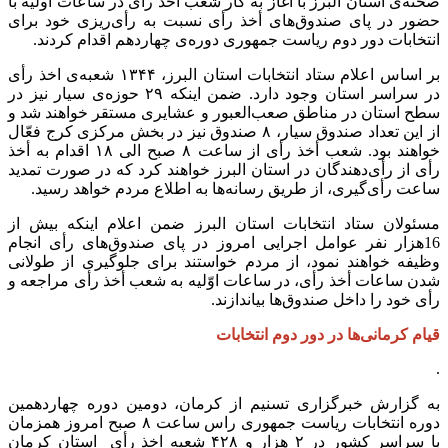
صحنه‌ی استان البرز با آغاز به کار شعب أخذ رأی در ساعات اولیه با
حضور در پای صندوق‌های أخذ رأی نسبت به ر‌أی‌ریزی خود برای
انتخابات دور دوم ریاست جمهوری دوره‌ی چهاردهم اقدام کردند.
بر اساس اعلام ستاد انتخابات استان البرز، ۱۳۴۴ شعبه‌ی اخذ رأی
در سراسر استان وجود دارد. ضمن اینکه ۲۹ حوزه‌ی سیار نیز در
سطح استان در مناطق صعب‌العبور و عشایری مستقر خواهند شد و
از این تعداد صندوق سیار، ۸ صندوق نیز در بخش مرکزی کرج فعّال
خواهند بود. شعب أخذ رأی از ساعت ۸ صبح الی ۱۸ اقدام به أخذ
رأی از رأی‌دهندگان در استان البرز خواهند کرد که در صورت تمدید
ساعت رأی‌گیری، از طریق رسانه‌ها به اطلاع مردم خواهد رسید.
مسئولان ستاد انتخابات استان البرز ضمن اعلام اینکه بیش از
16هزار نفر عوامل اجرایی امروز در پای صندوق‌های رأی انجام
وظیفه خواهند نمود، از مردم خواستند برای جلوگیری از طولانی
شدن ساعات أخذ رأی، در ساعات اوّلیه به شعب أخذ رأی مراجعه و
رأی خود را داخل صندوق‌ها بیاندازند.
قیام کرمانی‌ها در دور دوم انتخابات
.
به گزارش خبرگزاری تسنیم از کرمان، دومین دوره چهاردهمین
دوره انتخابات ریاست جمهوری راس ساعت ۸ صبح امروز همزمان
با سراسر کشور در ۲ هزار و ۴۲۸ شعبه اخذ رأی استان کرمان