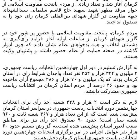
کرمان آغاز شد و تعداد زیادی از مردم پایتخت مقاومت اسلامی از
جوار مرقد مطهر شهید سپهبد حاج قاسم سلیمانی سیدالشهدای
جبهه مقاومت در گلزار شهدای بین‌المللی کرمان رای خود را به
صندوق انداختند.
مردم کرمان، پایتخت مقاومت اسلامی با حضور پر شور خود در
گلزار شهدای کرمان از ساعات اولیه آغاز فرآیند رأی‌گیری به
دشمنان انقلاب و همه بدخواهان نظام نشان دادند که چون ادوار
گذشته در صحنه حمایت از نظام حضور داشته و پشتیبان ولایت
هستند.
به گزارش تسنیم در دور اول چهاردهمین انتخابات ریاست جمهوری،
۲ میلیون و ۳۲۴ هزار و ۲۵۴ نفر تعداد واجدان شرایط رای در استان
کرمان بودند که یک میلیون و ۷۰ هزار و ۲۸۶ مجموع آرای ماخوذه
بود و حدود ۴۶ درصد از مردم استان کرمان در انتخابات ریاست
جمهوری مشارکت داشتند .
لازم به ذکر است ۲ هزار و ۴۲۸ شعبه اخذ رأی برای انتخابات
چهاردهمین دوره انتخابات ریاست جمهوری در سراسر استان کرمان
پیش‌بینی شده است که از این تعداد هزار و ۴۶۷ شعبه ثابت و ۹۶۰
شعبه سیار است؛ حدود ۹۰ صندوق اخذ رأی نیز برای مناطق
صعب‌العبور استان پیش‌بینی شده است.به گزارش تسنیم حدود ۶۰
هزار نفر عوامل اجرایی در امر برگزاری انتخابات چهاردهمین دوره
انتخابات ریاست جمهوری استان کرمان دخیل هستند.