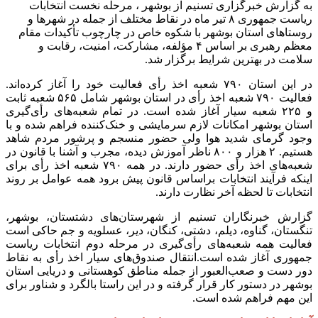
به گزارش خبرگزاری تسنیم از بوشهر ، مرحله نخست انتخابات
ریاست جمهوری ۸ تیر ماه در نقاط مختلف از جمله در شهرها و
روستاهای استان بوشهر با شکوه خاص در چارچوب تأکیدات مقام
معظم رهبری بر اساس ۴ مؤلفه، مشارکت، امنیت، رقابت و
سلامت در بهترین شرایط برگزار شد.
در این استان ۷۹۰ شعبه اخذ رأی فعالیت خود را آغاز کرده‌اند.
فعالیت ۷۹۰ شعبه اخذ رأی در استان بوشهر شامل ۵۶۵ شعبه ثابت
و ۲۲۵ شعبه سیار آغاز شده است. در تمام شعبه‌های رأی‌گیری
استان بوشهر امکانات لازم سرمایشی و خنک‌کننده فراهم شده و با
وجود گرمای شدید هوا ولی حضور منسجم و پرشور مردم شاهد
هستیم. ۲ هزار و ۸۰۰ ناظر آموزش دیده، مجرب و آشنا با قانون در
شعبه‌های اخذ رأی حضور دارند. در همه ۷۹۰ شعبه اخذ رأی برای
اینکه فرآیند انتخابات براساس قانون پیش برود همه عوامل بر روند
انتخابات تا لحظه آخر نظارت دارند.
گزارش خبرنگاران تسنیم از شهرستان‌های دشتستان، بوشهر،
تنگستان، گناوه، دیلم، دشتی، کنگان، دیر، عسلویه و جم حاکی است
فعالیت همه شعبه‌های رأی‌گیری در مرحله دوم انتخابات ریاست
جمهوری آغاز شده است.انتقال صندوق‌های سیار اخذ رأی به نقاط
دور دست و صعب‌العبور از جمله مناطق کوهستانی و دریایی استان
بوشهر در دستور کار قرار گرفته و در این راستا بالگرد و شناور برای
این مهم فراهم شده است.