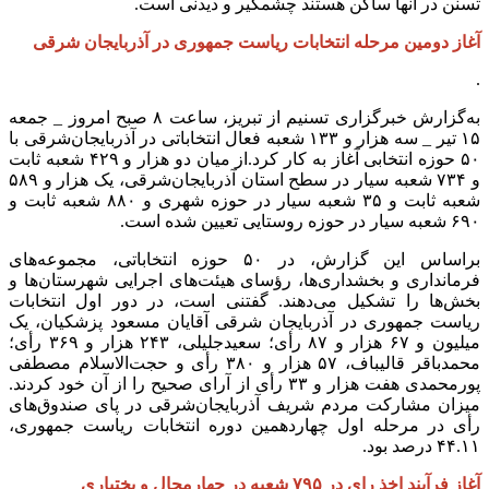
تسنن در آنها ساکن هستند چشمگیر و دیدنی است.
آغاز دومین مرحله انتخابات ریاست جمهوری در آذربایجان شرقی
.
به‌گزارش خبرگزاری تسنیم از تبریز، ساعت ۸ صبح امروز _ جمعه
۱۵ تیر _ سه هزار و ۱۳۳ شعبه فعال انتخاباتی در آذربایجان‌شرقی با
۵۰ حوزه انتخابی آغاز به کار کرد.از میان دو هزار و ۴۲۹ شعبه ثابت
و ۷۳۴ شعبه سیار در سطح استان آذربایجان‌شرقی، یک هزار و ۵۸۹
شعبه ثابت و ۳۵ شعبه سیار در حوزه شهری و ۸۸۰ شعبه ثابت و
۶۹۰ شعبه سیار در حوزه روستایی تعیین شده است.
براساس این گزارش، در ۵۰ حوزه انتخاباتی، مجموعه‌های
فرمانداری و بخشداری‌ها، رؤسای هیئت‌های اجرایی شهرستان‌ها و
بخش‌ها را تشکیل می‌دهند. گفتنی است، در دور اول انتخابات
ریاست جمهوری در آذربایجان شرقی آقایان مسعود پزشکیان، یک
میلیون و ۶۷ هزار و ۸۷ رأی؛ سعیدجلیلی، ۲۴۳ هزار و ۳۶۹ رأی؛
محمدباقر قالیباف، ۵۷ هزار و ۳۸۰ رأی و حجت‌الاسلام مصطفی
پورمحمدی هفت هزار و ۳۳ رأی از آرای صحیح را از آن خود کردند.
میزان مشارکت مردم شریف آذربایجان‌شرقی در پای صندوق‌های
رأی در مرحله اول چهاردهمین دوره انتخابات ریاست جمهوری،
۴۴.۱۱ درصد بود.
آغاز فرآیند اخذ رای در ۷۹۵ شعبه در چهارمحال و بختیاری