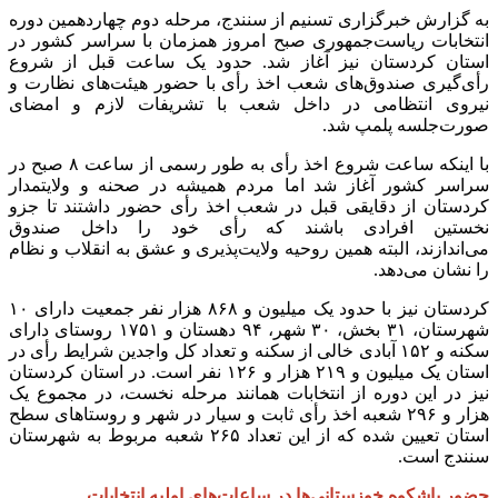
به گزارش خبرگزاری تسنیم از سنندج، مرحله دوم چهاردهمین دوره
انتخابات ریاست‌جمهوری صبح امروز همزمان با سراسر کشور در
استان کردستان نیز آغاز شد. حدود یک ساعت قبل از شروع
رأی‌گیری صندوق‌های شعب اخذ رأی با حضور هیئت‌های نظارت و
نیروی انتظامی در داخل شعب با تشریفات لازم و امضای
صورت‌جلسه پلمپ شد.
با اینکه ساعت شروع اخذ رأی به طور رسمی از ساعت ۸ صبح در
سراسر کشور آغاز شد اما مردم همیشه در صحنه و ولایتمدار
کردستان از دقایقی قبل در شعب اخذ رأی حضور داشتند تا جزو
نخستین افرادی باشند که رأی خود را داخل صندوق
می‌اندازند، البته همین روحیه ولایت‌پذیری و عشق به انقلاب و نظام
را نشان می‌دهد‌.
کردستان نیز با حدود یک میلیون و ۸۶۸ هزار نفر جمعیت دارای ۱۰
شهرستان، ۳۱ بخش، ۳۰ شهر، ۹۴ دهستان و ۱۷۵۱ روستای دارای
سکنه و ۱۵۲ آبادی خالی از سکنه و تعداد کل واجدین شرایط رأی در
استان یک میلیون و ۲۱۹ هزار و ۱۲۶ نفر است. در استان کردستان
نیز در این دوره از انتخابات همانند مرحله نخست، در مجموع یک
هزار و ۲۹۶ شعبه اخذ رأی ثابت و سیار در شهر و روستاهای سطح
استان تعیین شده که از این تعداد ۲۶۵ شعبه مربوط به شهرستان
سنندج است.
حضور باشکوه خوزستانی‌ها در ساعات‌های اولیه انتخابات