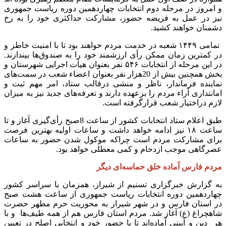
و امروز در مرحله دوم انتخابات چهاردهمین دوره ریاست جمهوری
نیز در عمل به فریضه حضور، مشارکت حداکثری خود را به رخ
دشمنان خواهند کشید.
تمامی ۱۴۴۹ شعبه در خدمت مردم خواهند بود تا با امنیت خاطر و
در کمترین زمان ممکن رأی ارزشمند خود را به صندوق‌ها بیندازند.
در این مرحله از انتخابات ۵۴۶ نفر بعنوان هیأت اجرایی شهرستان و
بخش همچنین بیش از 20هزار نفر بعنوان اعضاء شعب در سمت‌های
نماینده فرماندار، ناظر و منشی درقالب ستاد، امر مهم ثبت و
امانتداری آراء مردم را برعهده دارند و تعرفه‌های جدید نیز به میزان
لازم دراختیار شعب قرارگرفته است.
طبق اعلام ستاد انتخابات کشور از ساعت 8صبح رأی‌گیری آغاز و تا
ساعت ۱۸ نیز ادامه خواهد داشت و ساعات اولیه بهترین فرصت
برای مشارکت مردم است چراکه موکول شدن حضور به ساعات
عصرگاهی موجب ازدحام و کمی معطلی خواهد بود.
مردم فارس آماده خلق حماسه‌ای دیگر
به گزارش خبرگزاری تسنیم از شیراز، همزمان با سراسر کشور
چهاردهمین دوره انتخابات ریاست جمهوری از ساعت هشت صبح
در استان فارس و در شهر شیراز به محوریت حرم مطهر حضرت
شاهچراغ (ع) آغاز شد. مردم استان فارس هم از همه طیف‌ها و با
هر دین و آیینی آماده‌اند تا با حضور خود و انتخابی اصلح در تعیین