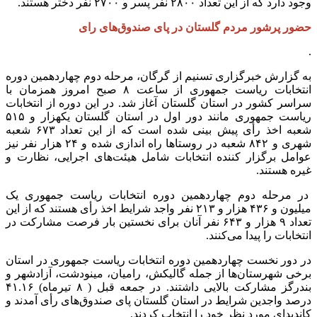
وجود دارد که از این تعداد ۲۸۰۰ نفر پسر و ۲۷۰۰ نفر دختر هستند.
حضور پرشور مردم گلستان در پای صندوق‌های رای
.
به گزارش خبرگزاری تسنیم از گرگان، مرحله دوم چهاردهمین دوره
انتخابات ریاست جمهوری از ساعت ۸ صبح امروز همزمان با
سراسر کشور در استان گلستان آغاز شد. در این دوره از انتخابات
ریاست جمهوری مانند دور اول در استان گلستان یکهزار و ۵۱۵
شعبه اخذ رأی پیش بینی شده است که از این تعداد ۶۷۳ شعبه
شهری و ۸۴۲ شعبه در روستاها راه اندازی شده و ۲۴ هزار نفر نیز
عوامل برگزار کننده انتخابات شامل هیئت‌های اجرایی، نظارت و
غیره هستند.
در مرحله دوم چهاردهمین دوره انتخابات ریاست جمهوری یک
میلیون و ۴۳۶ هزار و ۲۱۳ نفر واجد شرایط اخذ رأی هستند که از این
تعداد ۹ هزار و ۶۴۳ نفر آنان برای نخستین بار فرصت مشارکت در
انتخابات را پیدا می‌کنند.
در دور نخست چهاردهمین دوره انتخابات ریاست جمهوری در استان
برخی شهرستان‌ها از جمله گالیکش، رامیان، مینودشت، آزادشهر و
بندرگز مشارکت بالایی داشتند. در جمعه قبل ( ۸ تیرماه) ۴۱.۱۶
درصد واجدین شرایط در استان گلستان پای صندوق‌های رأی آمدند و
کاندیدای مورد نظر خود را انتخاب کردند.