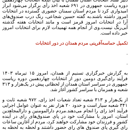
دوره ریاست جمهوری در ۶۹۱ شعبه اخذ رأی برگزار می‌شود ابراز
امیدواری کرد تا مردم استان سمنان حضوری گسترده در انتخابات
امروز داشته باشند.به گفته حسین شجاعی، رنگ درب صندوق‌های
آرا در انتخابات امروز قرمز است و مانند انتخابات هفته گذشته
آبی‌رنگ نیست.وی از انجام همه تهمیدات لازم برای انتخابات امروز
خبر داده است.
تکمیل حماسه‌آفرینی مردم همدان در دور انتخابات
.
.
به گزارش خبرگزاری تسنیم از همدان، امروز ۱۵ تیرماه ۱۴۰۳
فرآیند رای‌گیری دومین دور از انتخابات چهاردهمین دوره ریاست
جمهوری در سراسر استان همدان از لحظاتی پیش در یک‌هزار و ۳۱۳
شعبه و همزمان با سراسر کشور آغاز شد.
از یک‌هزار و ۳۱۳ شعبه تعداد شعبات اخذ رای، ۹۷۲ شعبه ثابت و
۳۴۱ شعبه سیار است و حدود ۲۰ هزار نفر به عنوان عوامل اجرایی
فرآیند اخذ رای را انجام می‌دهند.مردم دارالمومنین و دارالمجاهدین
استان، امروز با مشارکت خود در پای صندوق‌های رای در آینده
کشور و فرزندان خود مشارکت خواهند کرد، مردم از آغازین ساعات
رای گیری پای صندوق های رای حضور داشتند و لحظه‌ به لحظه به