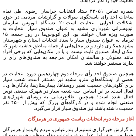
فعالیت خود را آغاز کرده‌اند.
شماره تماس ۳۲۰۵۱ ستاد انتخابات خراسان رضوی طی تمام
ساعات اخذ رای پاسخگوی سوالات و گزارشات مردمی در حوزه
اشکالات اجرایی انتخابات است.۲۰ دستگاه اتوبوس سازمان
اتوبوسرانی شهرداری مشهد به عنوان صندوق سیار انتخابات به
صورت ویژه فعال خواهند بود. این اتوبوس‌ها در روز جمعه، ۱۵
تیرماه به عنوان صندوق سیار با ستاد انتخابات استان و شهرستان
مشهد همکاری دارند و در محل‌هایی از جمله مناطق حاشیه شهر که
امکان ایجاد صندوق ثابت نیست و یا در مکان‌هایی که برخی افراد
مانند معلولان و سالمندان امکان مراجعه به صندوق‌های رأی را
ندارند مستقر خواهند شد.
همچنین صندوق اخذ رأی مرحله دوم چهاردهمین دوره انتخابات در
بعضی از ایستگاه‌های مترو مشهد نیز مستقر است. شعب سیار
برای کلونی‌های جمعیت نظیر روستا‌ها، بیمارستان‌ها، پادگان‌ها و…
فعال است. بر این اساس سه شعبه سیار در شهرک صنعتی توس
فعال شده است؛ همچنین اطلاع‌رسانی به روسای شهرک‌های
صنعتی انجام شده و در کارگاه‌های بزرگ که بیش‌ از ۴۵۰ نفر
جمعیت داشته باشند نیز صندوق سیار قرار می‌گیرد.
آغاز مرحله دوم انتخابات‌ ریاست جمهوری در هرمزگان
به گزارش خبرگزاری تسنیم از بندرعباس، مردم ولایتمدار هرمزگان
همواره در صف اول عمل به فرمایشات مقام معظم رهبری بوده اند