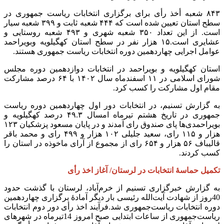
۸۴۳ شعبه أخذ رأی برای برگزاری انتخابات ریاست جمهوری در
سطح استان تعیین شده است که ۴۴۴ شعبه ثابت و ۳۹۹ شعبه سیار
است. از این تعداد ۳۵۰ شعبه شهری و ۴۹۳ شعبه روستایی و
عشایری است.۱۵ هزار نفر در سطح استان کهگیلویه وبویراحمد
عوامل اجرایی چهاردهمین دوره انتخابات ریاست جمهوری هستند.
استان کهگیلویه و بویراحمد در انتخابات دوازدهمین دوره مجلس
شورای اسلامی در ۱۱ اسفندماه سال ۱۴۰۲ با ۶۴ درصد مشارکت
مقام اول مشارکت را کسب کرد.
به گزارش تسنیم، در انتخابات دور اول چهاردهمین دوره ریاست
جمهوری در تاریخ هشتم تیرماه امسال ۴۹.۳ درصد کهگیلویه و
بویراحمدی‌ها پای صندوق رای آمدند و در پایان مسعود پزشکیان ۱۲۳
هزار و ۱۱۵ رای، سعید جلیلی ۱۰۲ هزار و ۴۹۹ رای و محمد باقر
قالیباف ۵۶ هزار و ۶۵۴ رای از مجموع از آرای ماخوذه در استان را
کسب کردند.
تکمیل حماسۀ انتخابات در لرستان/ آغاز اخذ رأی
به گزارش خبرگزاری تسنیم از خرم‌آباد، لرستان با گذشت حدود
40روز از شهادت آیت‌الله رئیسی بار دیگر آمادۀ برگزاری چهاردهمین
دوره انتخابات ریاست‌جمهوری شد.فرآیند اخذ رأی دور دوم انتخابات
ریاست‌جمهوری از ساعات ابتدایی صبح امروز 14تیرماه در شهرهای