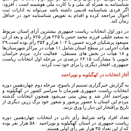
شناسنامه به همراه کد ملی و یا کارت ملی هوشمند است ، افزود:
اگر فردی شناسنامه قدیمی داشته باشد می‌تواند به ادارات ثبت
احوال مراجعه کرده و اقدام به تعویض شناسنامه خود در حداقل
زمان کند.
در دور اول انتخابات ریاست جمهوری بیشترین آرای استان مربوط
به سعید جلیلی فرزند محمد حسن با ۲۲۵ هزار ۸۲۵ رأی و بعد از آن
مسعود پزشکیان فرزند حسین با ۱۰۲ هزار و ۳۵۴ رأی بوده است.۲۹
هیأت اجرایی در سطح استان شامل ۱۱ هیأت در مراکز شهرستان‌ها
و ۱۸ هیأت در بخش‌ های مستقل، فعالیت دارد. مردم خراسان
جنوبی با مشارکت ۶۴.۱۵ درصدی در مرحله اول انتخابات ریاست
جمهوری، افتخار دیگری را برای خود ثبت کردند.
آغاز انتخابات در کهگیلویه و بویراحمد
به گزارش خبرگزاری تسنیم از یاسوج، مرحله دوم چهاردهمین دوره
انتخابات ریاست جمهوری همزمان با سراسر کشور در کهگیلویه و
بویراحمد آغاز شد و پیش بینی می‌شود همچون انتخابات گذشته
مردم این استان با حضور پرشور و شعور خود برگ زرین دیگری از
تاریخ پرافتخار این دیار را ورق بزنند.
تعداد افراد واجد شرایط رأی دادن در انتخابات چهاردهمین دوره
ریاست جمهوری در استان کهگیلویه و بویراحمد ۵۸۰ هزار نفر بوده
که از این تعداد ۳۵ هزار نفر رأی اولی هستند.