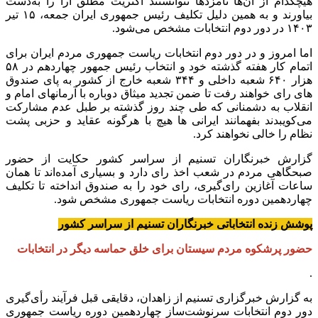
هیچکدام از آن‌ها نامزد‌ها نتوانستند اکثریت مطلق آرا را به‌دست
بیاورند و به همین دلیل تکلیف رئیس جمهوری ایران جمعه، ۱۵ تیر
۱۴۰۳ در دور دوم انتخابات مشخص می‌شود.
اما امروز و در دور دوم انتخابات ریاست جمهوری مردم ایران برای
اتمام کار هفته گذشته خود و انتخاب رئیس جمهور چهاردهم در ۵۸
هزار ۶۴۰ شعبه داخلی و ۳۴۴ شعبه خارج از کشور به پای صندوق
های رای خواهند رفت تا ضمن تجدید میثاق دوباره با آرمانهای امام و
انقلاب به دشمنانی که طی چند روز گذشته بر طبل عدم مشارکت
می‌کویبدند بفهمانند ایرانی ها هیچ با هرگونه عقاید و حزبی پشت
نظام را خالی نخواهند کرد.
گزارش خبرنگاران تسنیم از سراسر کشور حکایت از حضور
صبحگاهی مردم در شعب اخذ رای دارد و بسیاری آمده‌اند تا همان
ساعات آغازین رای‌گیری، رای خود را به صندوق انداخته تا تکلیف
چهاردهمین دوره انتخابات ریاست جمهوری مشخص شود.
پوشش زنده انتخاباتی خبرنگاران تسنیم از سراسر کشور
حضور پرشکوه مردم سیستان برای خلق حماسه دیگر در انتخابات
.
به گزارش خبرگزاری تسنیم از زاهدان، دقایقی قبل فرآیند رأی‌گیری
دور دوم انتخابات سرنوشت‌ساز چهاردهمین دوره ریاست جمهوری