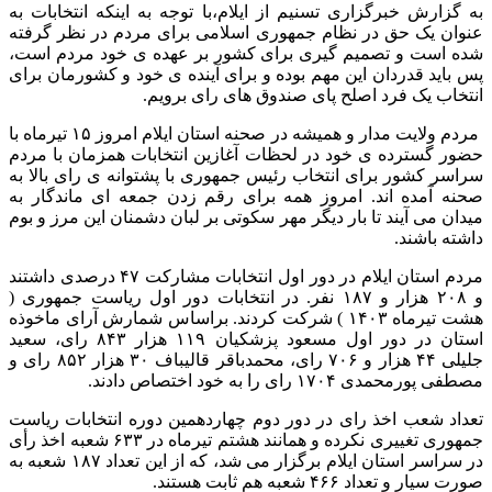
به گزارش خبرگزاری تسنیم از ایلام،با توجه به اینکه انتخابات به
عنوان یک حق در نظام جمهوری اسلامی برای مردم در نظر گرفته
شده است و تصمیم گیری برای کشور بر عهده ی خود مردم است،
پس باید قدردان این مهم بوده و برای آینده ی خود و کشورمان برای
انتخاب یک فرد اصلح پای صندوق های رای برویم.
مردم ولایت مدار و همیشه در صحنه استان ایلام امروز ۱۵ تیرماه با
حضور گسترده ی خود در لحظات آغازین انتخابات همزمان با مردم
سراسر کشور برای انتخاب رئیس جمهوری با پشتوانه ی رای بالا به
صحنه آمده اند. امروز همه برای رقم زدن جمعه ای ماندگار به
میدان می آیند تا بار دیگر مهر سکوتی بر لبان دشمنان این مرز و بوم
داشته باشند.
مردم استان ایلام در دور اول انتخابات مشارکت ۴۷ درصدی داشتند
و ۲۰۸ هزار و ۱۸۷ نفر. در انتخابات دور اول ریاست جمهوری (
هشت تیرماه ۱۴۰۳ ) شرکت کردند. براساس شمارش آرای ماخوذه
استان در دور اول مسعود پزشکیان ۱۱۹ هزار ۸۴۳ رای، سعید
جلیلی ۴۴ هزار و ۷۰۶ رای، محمدباقر قالیباف ۳۰ هزار ۸۵۲ رای و
مصطفی پورمحمدی ۱۷۰۴ رای را به خود اختصاص دادند.
تعداد شعب اخذ رای در دور دوم چهاردهمین دوره انتخابات ریاست
جمهوری تغییری نکرده و همانند هشتم تیرماه در ۶۳۳ شعبه اخذ رأی
در سراسر استان ایلام برگزار می شد، که از این تعداد ۱۸۷ شعبه به
صورت سیار و تعداد ۴۶۶ شعبه هم ثابت هستند.