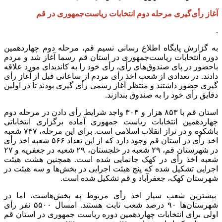
آغاز رأی‌گیری مرحله دوم انتخابات ریاست‌جمهوری در قم
.
به گزارش پایگاه اطلاع رسانی نسیم قم، مرحله دوم چهاردهمین
دوره انتخابات ریاست‌جمهوری در استان قم رسما آغاز شد و مردم
باحضور در پای صندوق‌های رأی، رأی خود را به کاندیدای مورد علاقه
دادند. در تعدادی از شعب اخذ رأی مردم از ساعاتی قبل از آغاز رأی
گیری حضور داشتند و منتظر آغاز رسمی‌ رأی گیری بودند تا در اولین
دقایق رأی خود را به صندوق بندازند.
استان قم با ۸۵۳ هزار و ۳۰۴ واجد شرایط رأی دادن در مرحله دوم
چهاردهمین انتخابات ریاست جمهوری آماده برگزاری انتخاباتی
باشکوه و در تراز انقلاب اسلامی است. برای این مرحله، ۷۴۷ شعبه
اخذ رأی در استان قم وجود دارد که از این تعداد ۵۶۶ شعبه اخذ رأی
در شهرستان قم، ۲۹ شعبه در خلجستان، ۲۹ شعبه در جعفریه و ۲۷
شعبه اخذ رأی در کهک جانمایی شده است. همچنین هشت هیئت‌
اجرایی تشکیل شده که پنج هیئت اجرایی در بخش‌ها و سه هیئت در
شهرستان‌ کهک، جعفرآباد و قم تشکیل شده است.
بیشترین شعب سیار اخذ رأی مربوط به بخش‌هاست، اما در
شهرستان‌ها ۹۰ درصد شعب ثابت هستند. امسال ۵۵۰۰ نفر رأی
اولی برای انتخابات چهاردهمین دوره ریاست جمهوری در استان قم