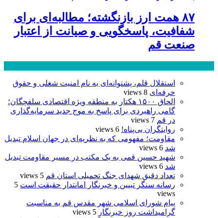
۸۷ همت ارز بازنگشته؛ مطالبه‌ای برای
شفافیت، پاسخگویی و صیانت از اعتبار
صنعت قم
پر بازدید ترین ها
24 ساعت
1 هفته
استقلال قلم، پشتوانه‌ای به نام امنیت شغلی و حقوق
حرفه‌ای
8 views
الحاق ۱۵۰۰ هکتار به منطقه ویژه اقتصادی سلفچگان؛
گامی راهبردی برای پاسخ به موج جدید سرمایه‌گذاری
در قم
7 views
روایتگران بی‌پناه!
6 views
مقاومت؛ مفهومی که به نظریه‌ای در جهان اسلام تبدیل
شد
6 views
شهید حسین قمی به یک مکتب در مسیر مقاومت تبدیل
شد
6 views
تعداد دقیق شهدای جنگ تحمیلی استان قم
5 views
رسانه سنگر تبیین و خبرنگار امانتدار حقیقت است
5
views
پیام شورای اسلامی شهر مقدس قم به مناسبت
گرامیداشت روز خبرنگار
5 views