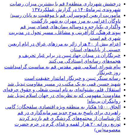
درخشش شهرداری منطقه۶ قم با بیشترین میزان رضایت
شهروندی تیرماه۱۴۰۵ در گزارش عملکرد۱۳۷
مأموریت اربعین اتوبوسرانی قم با موفقیت به پایان رسید/
ناوگان اعزامی به مرز مهران به شهر بازگشت
واگذاری یکپارچه و دوساله پیمان‌های فضای سبز قم
پیوند فرهنگ، کارآفرینی و مشاغل، مسیر تحول در مدیریت
شهری قم است
اعزام بیش از ۴۰ هزار زائر به مرزهای عراق در ایام اربعین
حسینی از پایانه‌های استان
خبرنگاران در میدان جهاد تبیین در برابر غبار تحریف و
هجمه‌های رسانه‌ای ایستادگی می‌کنند
پیام شورای اسلامی شهر مقدس قم به مناسبت گرامیداشت
روز خبرنگار
رسانه سنگر تبیین و خبرنگار امانتدار حقیقت است
شهید حسین قمی به یک مکتب در مسیر مقاومت تبدیل شد
استقلال قلم، پشتوانه‌ای به نام امنیت شغلی و حقوق حرفه‌ای
مقاومت؛ مفهومی که به نظریه‌ای در جهان اسلام تبدیل شد
روایتگران بی‌پناه!
الحاق ۱۵۰۰ هکتار به منطقه ویژه اقتصادی سلفچگان؛ گامی
راهبردی برای پاسخ به موج جدید سرمایه‌گذاری در قم
کارشناسان از مجتمع‌های گردشگری قم بازدید کردند
توزیع روزانه ۲۰ هزار لقمه و غذای گرم در حرم حضرت
معصومه(س)