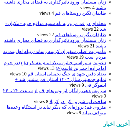
زنان مسلمان ورود تاثیرگذاری به فضای مجازی داشته
باشند
4 views
طایقان نگین روستاهای قم
4 views
محله‌ای در قم مزین به نام شهید مدافع حرم «مکیان»
شد
22 views
طایقان نگین روستاهای قم
22 views
زنان مسلمان ورود تاثیرگذاری به فضای مجازی داشته
باشند
21 views
مأموریت اصلی سفیران کریمه رساندن پیام اهل‌بیت به
مردم است
19 views
دعوتید به مراسم جشن میلاد امام عسکری(ع) در حرم
امامزاده احمد بن قاسم(ع)
13 views
تعداد دقیق شهدای جنگ تحمیلی استان قم
10 views
نمایه جمعیتی سال ۱۴۰۴ استان قم منتشر شد +
اینفوگرافی
9 views
سرویس‌دهی رایگان اتوبوس‌های قم از ساعت ۲۲ تا ۲۴
9 views
ساخت آب شیرین کن در کربلا
8 views
متروی قم؛ پروژه‌ای که دیگر نباید در ایستگاه وعده‌ها
متوقف بماند
8 views
آخرین اخبار