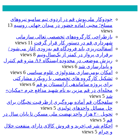
پر بازدید ترین ها
24 ساعت
1 هفته
جودوکار ملی‌پوش قم در اردوی تیم سامبو نیروهای
مسلح؛ محبی آماده حضور در میدان جهانی روسیه
13
views
بازطراحی کارگروه‌های تخصصی تعالی سازمانی
شهرداری قم در دستور کار قرار گرفت
11 views
آسفالت‌ریزی باند فرودگاه قم به‌زودی آغاز می‌شود /
برقراری پرواز در کمتر از یک‌سال‌ونیم
8 views
ریزش موضعی در محدوده ایستگاه A۶ مترو قم کنترل
و پایدارسازی شد
6 views
امکان بومی‌سازی متدولوژی علوم سیاسی
6 views
تشکیل کارگروه های تخصصی با رویکرد مشارکتی
برای پروژه ساماندهی آرامستان نو قم
6 views
محله‌ای در قم مزین به نام شهید مدافع حرم «مکیان»
شد
5 views
سلفچگان قم آماده بهره‌گیری ازظرفیت نخبگان برای
حل مسائل واحدهای تولیدی
5 views
تحویل ۲۰ هزار واحد نهضت ملی مسکن تا پایان سال در
قم
5 views
احکام شرعی|خرید و فروش کالای دارای منفعت حلال
و حرام
5 views