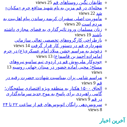
طایقان نگین روستاهای قم
25 views
محله‌ای در قم مزین به نام شهید مدافع حرم «مکیان»
شد
22 views
مأموریت اصلی سفیران کریمه رساندن پیام اهل‌بیت به
مردم است
20 views
زنان مسلمان ورود تاثیرگذاری به فضای مجازی داشته
باشند
19 views
بازطراحی کارگروه‌های تخصصی تعالی سازمانی
شهرداری قم در دستور کار قرار گرفت
14 views
دعوتید به مراسم جشن میلاد امام عسکری(ع) در حرم
امامزاده احمد بن قاسم(ع)
13 views
جودوکار ملی‌پوش قم در اردوی تیم سامبو نیروهای
مسلح؛ محبی آماده حضور در میدان جهانی روسیه
13
views
مراسم شامی پزان بمناسبت شهادت حضرت رقیه در
قم
9 views
الحاق ۱۵۰۰ هکتار به منطقه ویژه اقتصادی سلفچگان؛
گامی راهبردی برای پاسخ به موج جدید سرمایه‌گذاری
در قم
9 views
سرویس‌دهی رایگان اتوبوس‌های قم از ساعت ۲۲ تا ۲۴
8 views
آخرین اخبار