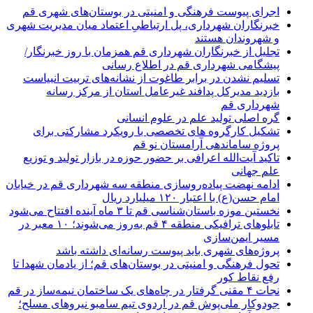
اجرای پیوست فرهنگی و امنیتی در بوستان‌های شهری قم
خبرنگاران شهرداری، پل ارتباطیِ اعتماد میان مدیریت شهری
و شهروندان هستند
تجلیل از خبرنگاران شهرداری قم همزمان با روز خبرنگار/
پیشگامی شهرداری قم در اطلاع رسانی
تسلیم نشدن در برابر طاغوت از نشانه‌های تربیت انبیاست
بازدید مدیرکل پدافند غیرعامل استان از مرکز رسانه
شهرداری قم
گره اصلی تولید علم در علوم انسانی
تشکیل کارگروه های تخصصی با رویکرد مشارکتی برای
پروژه ساماندهی آرامستان نو قم
تاکید آیت‌الله اعرافی بر حضور حوزه در بازار تولید و توزیع
علم جهانی
ادامه نهضت پیاده‌روسازی منطقه سه شهرداری قم در خیابان
امام حسن(ع) با اعتبار ۱۲۰ میلیارد ریال
نخستین موزه باستان‌شناسی قم تا ۳ ماه آینده افتتاح می‌شود
تابلوهای ترافیکی منطقه ۴ قم به‌روز می‌شوند؛ ۱۰ معبر در
مسیر ایمن‌سازی
پروژه‌های شهری باید پیوست رسانه‌ای داشته باشد
تحول فرهنگی و امنیتی در بوستان‌های قم؛ از یادمان شهدا تا
رفع نقاط کور
نجات ۴ مقنی گرفتار در چاه‌های یک ساختمان نیمه‌ساز در قم
جودوکار ملی‌پوش قم در اردوی تیم سامبو نیروهای مسلح؛