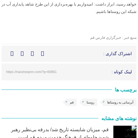
خواهد رسید، ابراز داشت: امیدواریم با بهره‌برداری از این طرح شاهد پایداری آب در
شبکه این روستاها باشیم.
منبع خبر : خبرگزاری فارس قم
اشتراک گذاری :
لینک کوتاه :
https://nasimeqom.com/?p=66861
برچسب ها
آبرسانی به روستاها
روستا
قم
نوشته های مشابه
قم، میزبان شایسته تاریخ شد/ بدرقه بی‌نظیر رهبر
شهید جلوه‌ای از فرهنگ خدمت مردم قم است