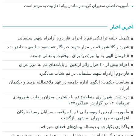
مأموریت اصلی سفیران کریمه رساندن پیام اهل‌بیت به مردم است
آخرین اخبار
تکمیل حلقه ترافیکی قم با اجرای فاز دوم آزادراه شهید سلیمانی
شهردار کلانشهر قم بر مزار شهید خبرنگار «مسعود سلیمی» حاضر شد
۵ فرمان الهی به پیامبر(ص) برای موفقیت و تعالی جامعه
اعزام بیش از ۴۰ هزار زائر اربعین از پایانه‌های قم به مرز عراق
فاز دوم آزادراه شهید سلیمانی در قم شتاب می‌گیرد
سیاست حکمت: الگوی اداره جامعه در عهد ملاعبدالله یزدی و حکیمان
ایران
درخشش شهرداری منطقه۶ قم با بیشترین میزان رضایت شهروندی
تیرماه۱۴۰۵ در گزارش عملکرد۱۳۷
مأموریت اربعین اتوبوسرانی قم با موفقیت به پایان رسید/ ناوگان
اعزامی به مرز مهران به شهر بازگشت
واگذاری یکپارچه و دوساله پیمان‌های فضای سبز قم
پیوند فرهنگ، کارآفرینی و مشاغل، مسیر تحول در مدیریت شهری قم