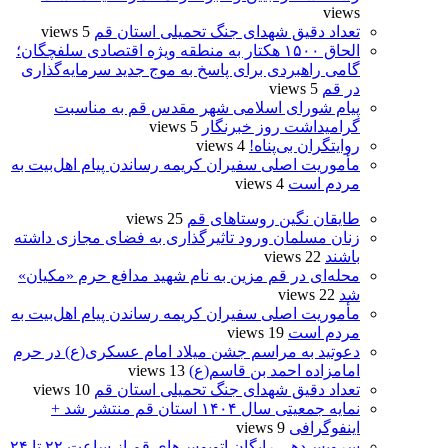
views
تعداد دقیق شهدای جنگ تحمیلی استان قم
5 views
الحاق ۱۵۰۰ هکتار به منطقه ویژه اقتصادی سلفچگان؛
گامی راهبردی برای پاسخ به موج جدید سرمایه‌گذاری
در قم
5 views
پیام شورای اسلامی شهر مقدس قم به مناسبت
گرامیداشت روز خبرنگار
5 views
روایتگران بی‌پناه!
4 views
مأموریت اصلی سفیران کریمه رساندن پیام اهل‌بیت به
مردم است
4 views
طایقان نگین روستاهای قم
25 views
زنان مسلمان ورود تاثیرگذاری به فضای مجازی داشته
باشند
22 views
محله‌ای در قم مزین به نام شهید مدافع حرم «مکیان»
شد
22 views
مأموریت اصلی سفیران کریمه رساندن پیام اهل‌بیت به
مردم است
19 views
دعوتید به مراسم جشن میلاد امام عسکری(ع) در حرم
امامزاده احمد بن قاسم(ع)
13 views
تعداد دقیق شهدای جنگ تحمیلی استان قم
10 views
نمایه جمعیتی سال ۱۴۰۴ استان قم منتشر شد +
اینفوگرافی
9 views
سرویس‌دهی رایگان اتوبوس‌های قم از ساعت ۲۲ تا ۲۴