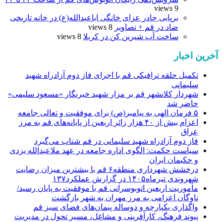
9 views
برپایی چادر عزای خانگی اباعبدالله(ع) در خانه تاریخی
ضاد در قم + تصاویر
8 views
ساخت آب شیرین کن در کربلا
8 views
آخرین اخبار
تکمیل حلقه ترافیکی قم با اجرای فاز دوم آزادراه شهید
سلیمانی
شهردار کلانشهر قم بر مزار شهید خبرنگار «مسعود سلیمی»
حاضر شد
۵ فرمان الهی به پیامبر(ص) برای موفقیت و تعالی جامعه
اعزام بیش از ۴۰ هزار زائر اربعین از پایانه‌های قم به مرز
عراق
فاز دوم آزادراه شهید سلیمانی در قم شتاب می‌گیرد
سیاست حکمت: الگوی اداره جامعه در عهد ملاعبدالله یزدی
و حکیمان ایران
درخشش شهرداری منطقه۶ قم با بیشترین میزان رضایت
شهروندی تیرماه۱۴۰۵ در گزارش عملکرد۱۳۷
مأموریت اربعین اتوبوسرانی قم با موفقیت به پایان رسید/
ناوگان اعزامی به مرز مهران به شهر بازگشت
واگذاری یکپارچه و دوساله پیمان‌های فضای سبز قم
پیوند فرهنگ، کارآفرینی و مشاغل، مسیر تحول در مدیریت