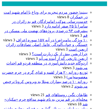
پر بازدید ترین ها
24 ساعت
1 هفته
ببینید| حضور مردم نیجریه برای وداع با امام شهید امت
در جمکران
8 views
خدمت‌رسانی موکب امامزادگان قم به زائران در
سامرا تا ۲۵ صفر ادامه دارد
3 views
پیشرفت ۹۳ درصدی پروژه‌های نهضت ملی مسکن در
قم
3 views
۱۰ ویژگی پیامبر(ص) در آیه ۱۵۷ سوره اعراف
3 views
خستگی و خواب‌آلودگی عامل اصلی تصادفات زائران
اربعین است
3 views
چرا اربعین بیش از یک زیارت است؟
3 views
اربعین تاریخی که از آینده می‌آید
3 views
اردوگاه جدید دانش‌آموزی در منطقه فردو قم احداث
می‌شود
3 views
توزیع روزانه ۲۰ هزار لقمه و غذای گرم در حرم حضرت
معصومه(س)
3 views
روزانه ۱۰ درصد بیماران مبتلا به ویروس کرونا ترخیص
می‌شوند
2 views
طایقان نگین روستاهای قم
21 views
محله‌ای در قم مزین به نام شهید مدافع حرم «مکیان»
شد
18 views
زنان مسلمان ورود تاثیرگذاری به فضای مجازی داشته