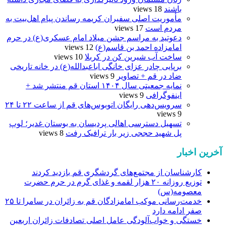
باشند
18 views
مأموریت اصلی سفیران کریمه رساندن پیام اهل‌بیت به
مردم است
17 views
دعوتید به مراسم جشن میلاد امام عسکری(ع) در حرم
امامزاده احمد بن قاسم(ع)
12 views
ساخت آب شیرین کن در کربلا
10 views
برپایی چادر عزای خانگی اباعبدالله(ع) در خانه تاریخی
ضاد در قم + تصاویر
9 views
نمایه جمعیتی سال ۱۴۰۴ استان قم منتشر شد +
اینفوگرافی
9 views
سرویس‌دهی رایگان اتوبوس‌های قم از ساعت ۲۲ تا ۲۴
9 views
تسهیل دسترسی اهالی پردیسان به بوستان غدیر؛ لوپ
پل شهید حججی زیر بار ترافیک رفت
8 views
آخرین اخبار
کارشناسان از مجتمع‌های گردشگری قم بازدید کردند
توزیع روزانه ۲۰ هزار لقمه و غذای گرم در حرم حضرت
معصومه(س)
خدمت‌رسانی موکب امامزادگان قم به زائران در سامرا تا ۲۵
صفر ادامه دارد
خستگی و خواب‌آلودگی عامل اصلی تصادفات زائران اربعین