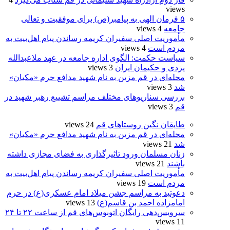
views
۵ فرمان الهی به پیامبر(ص) برای موفقیت و تعالی
جامعه
4 views
مأموریت اصلی سفیران کریمه رساندن پیام اهل‌بیت به
مردم است
4 views
سیاست حکمت: الگوی اداره جامعه در عهد ملاعبدالله
یزدی و حکیمان ایران
3 views
محله‌ای در قم مزین به نام شهید مدافع حرم «مکیان»
شد
3 views
بررسی سناریوهای مختلف مراسم تشییع رهبر شهید در
قم
3 views
طایقان نگین روستاهای قم
24 views
محله‌ای در قم مزین به نام شهید مدافع حرم «مکیان»
شد
21 views
زنان مسلمان ورود تاثیرگذاری به فضای مجازی داشته
باشند
21 views
مأموریت اصلی سفیران کریمه رساندن پیام اهل‌بیت به
مردم است
19 views
دعوتید به مراسم جشن میلاد امام عسکری(ع) در حرم
امامزاده احمد بن قاسم(ع)
13 views
سرویس‌دهی رایگان اتوبوس‌های قم از ساعت ۲۲ تا ۲۴
11 views