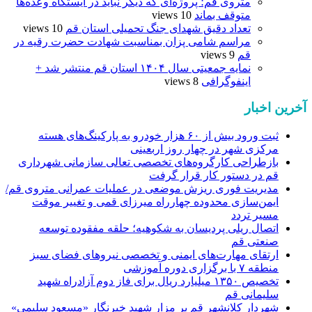
متروی قم؛ پروژه‌ای که دیگر نباید در ایستگاه وعده‌ها
متوقف بماند
10 views
تعداد دقیق شهدای جنگ تحمیلی استان قم
10 views
مراسم شامی پزان بمناسبت شهادت حضرت رقیه در
قم
9 views
نمایه جمعیتی سال ۱۴۰۴ استان قم منتشر شد +
اینفوگرافی
8 views
آخرین اخبار
ثبت ورود بیش از ۶۰ هزار خودرو به پارکینگ‌های هسته
مرکزی شهر در چهار روز اربعینی
بازطراحی کارگروه‌های تخصصی تعالی سازمانی شهرداری
قم در دستور کار قرار گرفت
مدیریت فوری ریزش موضعی در عملیات عمرانی متروی قم/
ایمن‌سازی محدوده چهارراه میرزای قمی و تغییر موقت
مسیر تردد
اتصال ریلی پردیسان به شکوهیه؛ حلقه مفقوده توسعه
صنعتی قم
ارتقای مهارت‌های ایمنی و تخصصی نیروهای فضای سبز
منطقه ۷ با برگزاری دوره آموزشی
تخصیص ۱۳۵۰ میلیارد ریال برای فاز دوم آزادراه شهید
سلیمانی قم
شهردار کلانشهر قم بر مزار شهید خبرنگار «مسعود سلیمی»