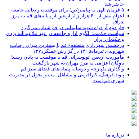
حاضر شد
۵ فرمان الهی به پیامبر(ص) برای موفقیت و تعالی جامعه
اعزام بیش از ۴۰ هزار زائر اربعین از پایانه‌های قم به مرز
عراق
فاز دوم آزادراه شهید سلیمانی در قم شتاب می‌گیرد
سیاست حکمت: الگوی اداره جامعه در عهد ملاعبدالله یزدی
و حکیمان ایران
درخشش شهرداری منطقه۶ قم با بیشترین میزان رضایت
شهروندی تیرماه۱۴۰۵ در گزارش عملکرد۱۳۷
مأموریت اربعین اتوبوسرانی قم با موفقیت به پایان رسید/
ناوگان اعزامی به مرز مهران به شهر بازگشت
واگذاری یکپارچه و دوساله پیمان‌های فضای سبز قم
پیوند فرهنگ، کارآفرینی و مشاغل، مسیر تحول در مدیریت
شهری قم است
درباره ما