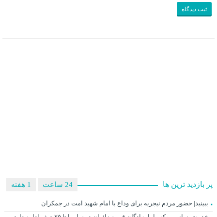
پر بازدید ترین ها
24 ساعت
1 هفته
ببینید| حضور مردم نیجریه برای وداع با امام شهید امت در جمکران
خدمت‌رسانی موکب امامزادگان قم به زائران در سامرا تا ۲۵ صفر ادامه دارد