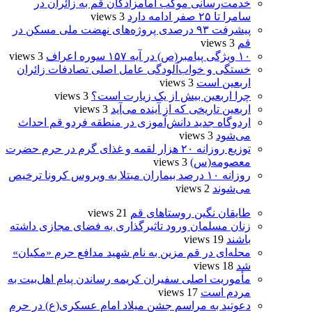
خدمت‌رسانی موکب امامزادگان قم به زائران در
سامرا تا ۲۵ صفر ادامه دارد
3 views
پیشرفت ۹۳ درصدی پروژه‌های نهضت ملی مسکن در
قم
3 views
۱۰ ویژگی پیامبر(ص) در آیه ۱۵۷ سوره اعراف
3 views
خستگی و خواب‌آلودگی عامل اصلی تصادفات زائران
اربعین است
3 views
چرا اربعین بیش از یک زیارت است؟
3 views
اربعین تاریخی که از آینده می‌آید
3 views
اردوگاه جدید دانش‌آموزی در منطقه فردو قم احداث
می‌شود
3 views
توزیع روزانه ۲۰ هزار لقمه و غذای گرم در حرم حضرت
معصومه(س)
3 views
روزانه ۱۰ درصد بیماران مبتلا به ویروس کرونا ترخیص
می‌شوند
2 views
طایقان نگین روستاهای قم
21 views
زنان مسلمان ورود تاثیرگذاری به فضای مجازی داشته
باشند
19 views
محله‌ای در قم مزین به نام شهید مدافع حرم «مکیان»
شد
18 views
مأموریت اصلی سفیران کریمه رساندن پیام اهل‌بیت به
مردم است
17 views
دعوتید به مراسم جشن میلاد امام عسکری(ع) در حرم