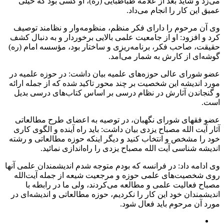
می‌زد و شاید بعد از علامه طباطبایی (ره)، او کسی بود که خیلی
عمیق این کار را انجام می‌داد.
وی آن مرحوم را دارای فکر منظم، منظومه‌وار و نظامند توصیف
کرد و افزود: او از جامعیت علمی بالایی برخوردار و به دنبال کشف
حقیقت، صاحب فکر، برنامه‌ریزی و ساختار بود، مؤسسه امام (ره)
گوشه‌ای از کارش به شمار می‌آمد.
عضو شورای عالی حوزه‌های علمیه بیان داشت: در حوزه علمیه در
مورد اندیشه این شخصیت بر چند محور تاکید شده که از جمله ارائه
و گنجاندن آثارش در نظام درسی بر اساس کتاب‌های درسی بدیل
است.
عضو فقهای شورای نگهبان، در توصیه به اعضای طرح مطالعاتی
آثار آیت الله مصباح یزدی بیان داشت: باید راه آینده و الگوی کاری
خود را مشخص و انتخاب کنید و دیگر اینکه حوزه مطالعاتی و رشته
اندیشه شناسی آیت الله مصباح یزدی را راه‌اندازی نمائید.
وی ادامه داد: در فرانسه که بودم متوجه شدم اندیشمندان علمی آنها
روی شخصیت‌های علمی حوزه و مرجعیت شیعه از جمله آیت‌الله
مصباح فعالیت علمی و مطالعه می‌کردند، ولی ما در رابطه با
اندیشمندان خود این کار را نکردیم، حوزه مطالعاتی و اندیشه‌ای در
مورد آن مرحوم باید فعال شود.