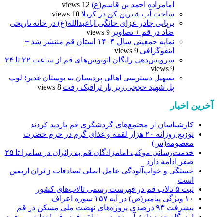
امامزاده احمد بن قاسم(ع)
12 views
ساخت آب شیرین کن در کربلا
10 views
برپایی چادر عزای خانگی اباعبدالله(ع) در خانه تاریخی
ضاد در قم + تصاویر
9 views
نمایه جمعیتی سال ۱۴۰۴ استان قم منتشر شد +
اینفوگرافی
9 views
سرویس‌دهی رایگان اتوبوس‌های قم از ساعت ۲۲ تا ۲۴
9 views
تسهیل دسترسی اهالی پردیسان به بوستان غدیر؛ لوپ
پل شهید حججی زیر بار ترافیک رفت
8 views
آخرین اخبار
کارشناسان از مجتمع‌های گردشگری قم بازدید کردند
توزیع روزانه ۲۰ هزار لقمه و غذای گرم در حرم حضرت
معصومه(س)
خدمت‌رسانی موکب امامزادگان قم به زائران در سامرا تا ۲۵
صفر ادامه دارد
خستگی و خواب‌آلودگی عامل اصلی تصادفات زائران اربعین
است
ثبت ۵ تالاب قم در فهرست رسمی تالاب‌های کشور
۱۰ ویژگی پیامبر(ص) در آیه ۱۵۷ سوره اعراف
پیشرفت ۹۳ درصدی پروژه‌های نهضت ملی مسکن در قم
اردوگاه جدید دانش‌آموزی در منطقه فردو قم احداث می‌شود