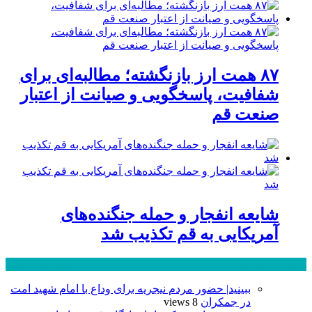
۸۷ همت ارز بازنگشته؛ مطالبه‌ای برای
شفافیت، پاسخگویی و صیانت از اعتبار
صنعت قم
شایعه انفجار و حمله جنگنده‌های
آمریکایی به قم تکذیب شد
پر بازدید ترین ها
24 ساعت
1 هفته
ببینید| حضور مردم نیجریه برای وداع با امام شهید امت
در جمکران
8 views