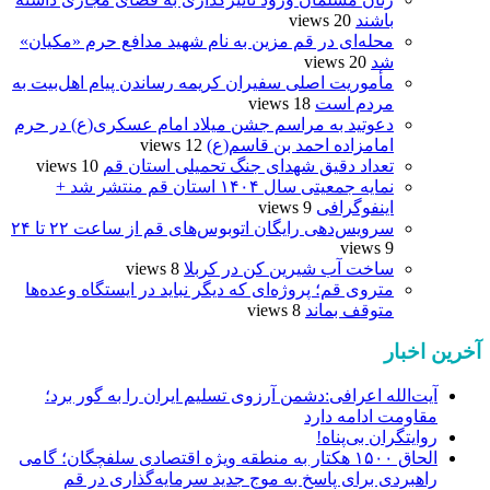
باشند
20 views
محله‌ای در قم مزین به نام شهید مدافع حرم «مکیان»
شد
20 views
مأموریت اصلی سفیران کریمه رساندن پیام اهل‌بیت به
مردم است
18 views
دعوتید به مراسم جشن میلاد امام عسکری(ع) در حرم
امامزاده احمد بن قاسم(ع)
12 views
تعداد دقیق شهدای جنگ تحمیلی استان قم
10 views
نمایه جمعیتی سال ۱۴۰۴ استان قم منتشر شد +
اینفوگرافی
9 views
سرویس‌دهی رایگان اتوبوس‌های قم از ساعت ۲۲ تا ۲۴
9 views
ساخت آب شیرین کن در کربلا
8 views
متروی قم؛ پروژه‌ای که دیگر نباید در ایستگاه وعده‌ها
متوقف بماند
8 views
آخرین اخبار
آیت‌الله اعرافی:دشمن آرزوی تسلیم ایران را به گور برد؛
مقاومت ادامه دارد
روایتگران بی‌پناه!
الحاق ۱۵۰۰ هکتار به منطقه ویژه اقتصادی سلفچگان؛ گامی
راهبردی برای پاسخ به موج جدید سرمایه‌گذاری در قم