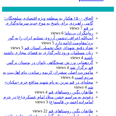
پر بازدید ترین ها
24 ساعت
1 هفته
الحاق ۱۵۰۰ هکتار به منطقه ویژه اقتصادی سلفچگان؛
گامی راهبردی برای پاسخ به موج جدید سرمایه‌گذاری
در قم
7 views
روایتگران بی‌پناه!
6 views
آیت‌الله اعرافی:دشمن آرزوی تسلیم ایران را به گور
برد؛مقاومت ادامه دارد
5 views
تعداد دقیق شهدای جنگ تحمیلی استان قم
5 views
زنان مسلمان ورود تاثیرگذاری به فضای مجازی داشته
باشند
4 views
گردهمایی ورزش صبحگاهی بانوان در بوستان نرگس
قم برگزار شد
4 views
مأموریت اصلی سفیران کریمه رساندن پیام اهل‌بیت به
مردم است
4 views
محله‌ای در قم مزین به نام شهید مدافع حرم «مکیان»
شد
4 views
طایقان نگین روستاهای قم
4 views
دعوتید به مراسم جشن میلاد امام عسکری(ع) در حرم
امامزاده احمد بن قاسم(ع)
3 views
طایقان نگین روستاهای قم
22 views
زنان مسلمان ورود تاثیرگذاری به فضای مجازی داشته