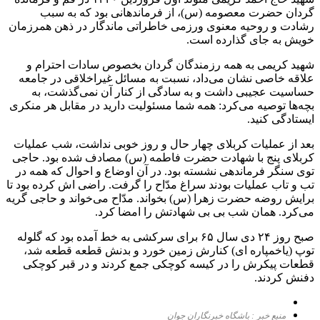
گردان حضرت معصومه (س)، از فرماندهانی بود که به سبب
رشادت و روحیه معنوی ورزمی خاطراتی ماندگار در ذهن همرزمان
خویش به جای گذارده است.
شهید کریمی به همه رزمندگان گردان بخصوص سادات احترام و
علاقه خاصی نشان می‌داد، نسبت به مسائل غیراخلاقی در جامعه
حساسیت عجیبی داشت و به سادگی از کنار آن نمی‌گذشت، به
بچه‌ها توصیه می‌کرد: همه شما مسئولیت دارید در مقابل هر منکری
ایستادگى کنید.
بعد از عملیات کربلای چهار حال و روز خوبی نداشت، شب عملیات
کربلای پنج با شهادت حضرت فاطمه (س) مصادف شده بود. حاجی
توی سنگر فرماندهی نشسته بود. در آن اوضاع و احوال که همه در
تب و تاب عملیات بودند سراغ مدّاح را گرفت. راضی اش کرده بود تا
برایش روضه حضرت زهرا (س) بخواند. مدّاح می‌خواند و حاجی گریه
می‌کرد. همان شب بی بی شهادتش را امضا کرد.
صبح روز ۲۴ دی سال ۶۵ برای سرکشی به خط آمده بود که گلوله
توپ (یاخمپاره ای) کنارش زمین خورد و بدنش قطعه قطعه شد،
قطعات پیکرش را در کیسه کوچکی جمع کردند و در قبر کوچکی
دفنش کردند.
منبع خبر : باشگاه خبرنگاران جوان