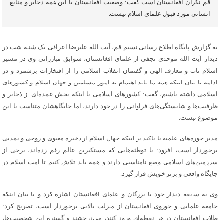
قم نگران افغانستان است گفت: وضعیت افغانستان با این همه ذخایر و منابع
انسانی مورد قبول علمای اسلام نیست.
به گزارش پایگاه اطلاع رسانی نسیم قم، آیت الله علیرضا اعرافی یک شنبه شب در
دیدار آیت الله موحدی نجفی از علمای افغانستان، سوابق مبارزاتی وی در مسیر
اسلام ناب و معارف الهی و گفتمان انقلاب اسلامی را از افتخارات برشمرد و در
ادامه با بیان اینکه همه ما باید اهتمام به امور مسلمین و جهان اسلام و کشورهای
اسلامی داشته باشیم، گفت: کشورهای اسلامی با اینکه بخش عمده‌ای از ذخایر و
ظرفیت‌ها و شایستگی‌های فراوانی را در خود دارند، اما جایگاهشان متناسب با این
موضوع نیست.
مدیر حوزه‌های علمیه با تاکید بر اینکه جهان اسلام از ذخیره معنوی و روحی و تمدنی
برخوردار است، افزود: با توطئه‌هایی که مستکبرین عالم رقم زده‌اند، برخی از
سرزمین‌های اسلامی وضع نامناسبی دارند و همه باید تلاش کنیم تا امت اسلام در
جایگاه واقعی و برتر خویش قرار گیرد.
وی به سابقه دیدار خود با بزرگان و علمای افغانستان اشاره کرد و با بیان اینکه
جامعه علمایی و حوزوی افغانستان از منزلت بالایی برخوردار است، تصریح کرد:
طلاب افغانستان در هر نقطه‌ای ورود کنند، می‌درخشند و گستره این شخصیت‌ها،