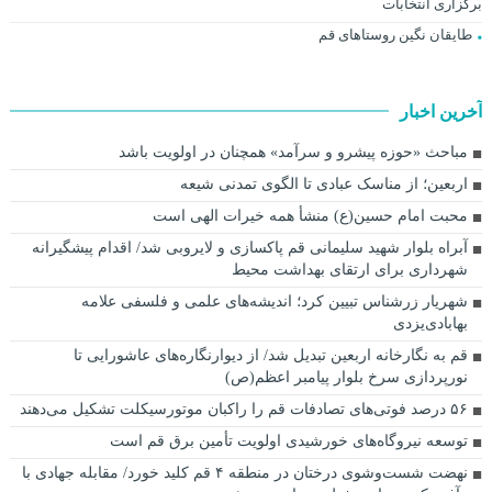
برگزاری انتخابات
طایقان نگین روستاهای قم
آخرین اخبار
مباحث «حوزه پیشرو و سرآمد» همچنان در اولویت باشد
اربعین؛ از مناسک عبادی تا الگوی تمدنی شیعه
محبت امام حسین(ع) منشأ همه خیرات الهی است
آبراه بلوار شهید سلیمانی قم پاکسازی و لایروبی شد/ اقدام پیشگیرانه
شهرداری برای ارتقای بهداشت محیط
شهریار زرشناس تبیین کرد؛ اندیشه‌های علمی و فلسفی علامه
بهابادی‌یزدی
قم به نگارخانه اربعین تبدیل شد/ از دیوارنگاره‌های عاشورایی تا
نورپردازی سرخ بلوار پیامبر اعظم(ص)
۵۶ درصد فوتی‌های تصادفات قم را راکبان موتورسیکلت تشکیل می‌دهند
توسعه نیروگاه‌های خورشیدی اولویت تأمین برق قم است
نهضت شست‌وشوی درختان در منطقه ۴ قم کلید خورد/ مقابله جهادی با