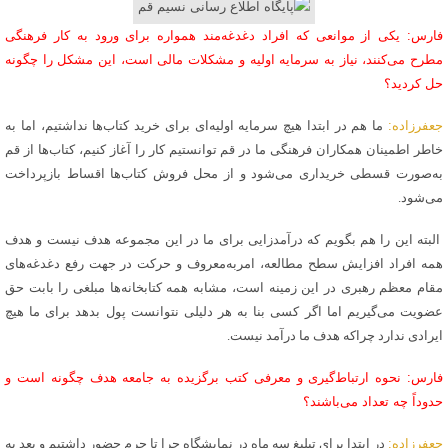
فارس: یکی از موانعی که افراد دغدغه‌مند همواره برای ورود به کار فرهنگی
مطرح می‌کنند، نیاز به سرمایه اولیه و مشکلات مالی است، این مشکل را چگونه
حل کردید؟
جعفرزاده:
ما هم در ابتدا هیچ سرمایه اولیه‌ای برای خرید کتاب‌ها نداشتیم، اما به
خاطر اطمینان همکاران فرهنگی ما در قم توانستیم کار را آغاز کنیم، کتاب‌ها از قم
به‌صورت قسطی خریداری می‌شود و از محل فروش کتاب‌ها اقساط بازپرداخت
می‌شود.
البته این را هم بگویم که درآمدزایی برای ما در این مجموعه هدف نیست و هدف
همه افراد افزایش سطح مطالعه، امربه‌معروف و حرکت در جهت رفع دغدغه‌های
مقام معظم رهبری در این زمینه است، مشابه همه کتابخانه‌ها مبلغی را بابت حق
عضویت می‌گیریم اما اگر کسی بنا به هر دلیلی نتوانست پول بدهد برای ما هیچ
ایرادی ندارد چراکه هدف ما درآمد نیست.
فارس: نحوه ارتباط‌گیری و معرفی کتب برگزیده به جامعه هدف چگونه است و
حدوداً چه تعداد می‌باشند؟
جعفرزاده:
در ابتدا برای تبلیغ سه ماه در نمایشگاه حرا تا حرم حضور داشتیم و بعد به