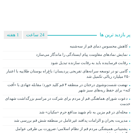
پر بازدید ترین ها
24 ساعت
1 هفته
کاهش محسوس دمای قم از سه‌شنبه
نمایش نمادهای مقاومت پیام ایستادگی را ماندگار می‌سازد
رقابت فرساینده باید به رقابت سازنده تبدیل شود
گامی نو در توسعه سرانه‌های تفریحی پردیسان/ باغ‌راه بوستان طلاییه با اعتبار
۲۵۰ میلیارد ریالی تکمیل شد
نهضت شست‌وشوی درختان در منطقه ۴ قم کلید خورد/ مقابله جهادی با «آفت
کنه» برای حفظ ریه‌های سبز شهر
دعوت شورای هماهنگی قم از مردم برای شرکت در مراسم بزرگداشت شهدای
خدمت
محله‌ای در قم مزین به نام شهید مدافع حرم «مکیان» شد
مدیریت بحران و الزامات پدافند غیرعامل در منطقه شش قم بررسی شد
پشتیبانی همیشگی مردم قم از نظام اسلامی/ ضرورت بی طرفی عوامل