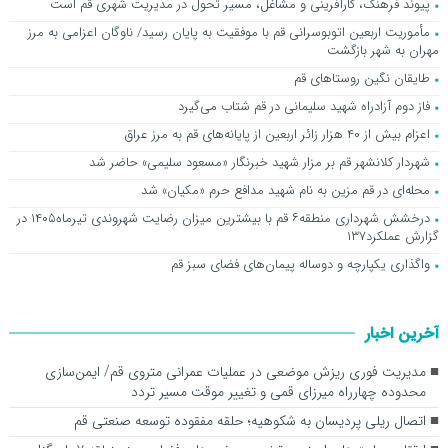
پیوند فرهنگ، کارآفرینی و مشاغل، مسیر تحول در مدیریت شهری قم است
مأموریت اربعین اتوبوسرانی قم با موفقیت به پایان رسید/ ناوگان اعزامی به مرز
مهران به شهر بازگشت
طایقان نگین روستاهای قم
فاز دوم آزادراه شهید سلیمانی در قم شتاب می‌گیرد
اعزام بیش از ۴۰ هزار زائر اربعین از پایانه‌های قم به مرز عراق
شهردار کلانشهر قم بر مزار شهید خبرنگار «مسعود سلیمی» حاضر شد
محله‌ای در قم مزین به نام شهید مدافع حرم «مکیان» شد
درخشش شهرداری منطقه۶ قم با بیشترین میزان رضایت شهروندی تیرماه۱۴۰۵ در
گزارش عملکرد۱۳۷
واگذاری یکپارچه و دوساله پیمان‌های فضای سبز قم
آخرین اخبار
مدیریت فوری ریزش موضعی در عملیات عمرانی متروی قم/ ایمن‌سازی
محدوده چهارراه میرزای قمی و تغییر موقت مسیر تردد
اتصال ریلی پردیسان به شکوهیه؛ حلقه مفقوده توسعه صنعتی قم