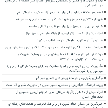
ارتقای مهارت‌های ایمنی و تخصصی نیروهای فضای سبز منطقه ۷ با برگزاری
دوره آموزشی
تخصیص ۱۳۵۰ میلیارد ریال برای فاز دوم آزادراه شهید سلیمانی قم
شهردار کلانشهر قم بر مزار شهید خبرنگار «مسعود سلیمی» حاضر شد
۵ فرمان الهی به پیامبر(ص) برای موفقیت و تعالی جامعه
اعزام بیش از ۴۰ هزار زائر اربعین از پایانه‌های قم به مرز عراق
فاز دوم آزادراه شهید سلیمانی در قم شتاب می‌گیرد
سیاست حکمت: الگوی اداره جامعه در عهد ملاعبدالله یزدی و حکیمان ایران
درخشش شهرداری منطقه۶ قم با بیشترین میزان رضایت شهروندی
تیرماه۱۴۰۵ در گزارش عملکرد۱۳۷
مأموریت اربعین اتوبوسرانی قم با موفقیت به پایان رسید/ ناوگان اعزامی به
مرز مهران به شهر بازگشت
واگذاری یکپارچه و دوساله پیمان‌های فضای سبز قم
پیوند فرهنگ، کارآفرینی و مشاغل، مسیر تحول در مدیریت شهری قم است
اعزام بیش از ۴۰ هزار زائر به مرزهای عراق در ایام اربعین حسینی از
پایانه‌های استان
خبرنگاران در میدان جهاد تبیین در برابر غبار تحریف و هجمه‌های رسانه‌ای