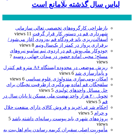
لباس سال گذشته بلامانع است
پر بازدید ترین ها
24 ساعت
1 هفته
بازطراحی کارگروه‌های تخصصی تعالی سازمانی
شهرداری قم در دستور کار قرار گرفت
11 views
آسفالت‌ریزی باند فرودگاه قم به‌زودی آغاز می‌شود /
برقراری پرواز در کمتر از یک‌سال‌ونیم
8 views
جودوکار ملی‌پوش قم در اردوی تیم سامبو نیروهای
مسلح؛ محبی آماده حضور در میدان جهانی روسیه
7
views
ریزش موضعی در محدوده ایستگاه A۶ مترو قم کنترل
و پایدارسازی شد
6 views
امکان بومی‌سازی متدولوژی علوم سیاسی
6 views
سلفچگان قم آماده بهره‌گیری ازظرفیت نخبگان برای
حل مسائل واحدهای تولیدی
5 views
تحویل ۲۰ هزار واحد نهضت ملی مسکن تا پایان سال در
قم
5 views
احکام شرعی|خرید و فروش کالای دارای منفعت حلال
و حرام
5 views
پروژه‌های شهری باید پیوست رسانه‌ای داشته باشد
5
views
مأموریت اصلی سفیران کریمه رساندن پیام اهل‌بیت به