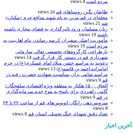
مردم است
4 views
طایقان نگین روستاهای قم
24 views
محله‌ای در قم مزین به نام شهید مدافع حرم «مکیان»
شد
21 views
زنان مسلمان ورود تاثیرگذاری به فضای مجازی داشته
باشند
19 views
مأموریت اصلی سفیران کریمه رساندن پیام اهل‌بیت به
مردم است
19 views
بازطراحی کارگروه‌های تخصصی تعالی سازمانی
شهرداری قم در دستور کار قرار گرفت
14 views
دعوتید به مراسم جشن میلاد امام عسکری(ع) در حرم
امامزاده احمد بن قاسم(ع)
13 views
مراسم شامی پزان بمناسبت شهادت حضرت رقیه در
قم
9 views
الحاق ۱۵۰۰ هکتار به منطقه ویژه اقتصادی سلفچگان؛
گامی راهبردی برای پاسخ به موج جدید سرمایه‌گذاری
در قم
9 views
سرویس‌دهی رایگان اتوبوس‌های قم از ساعت ۲۲ تا ۲۴
8 views
تعداد دقیق شهدای جنگ تحمیلی استان قم
8 views
آخرین اخبار