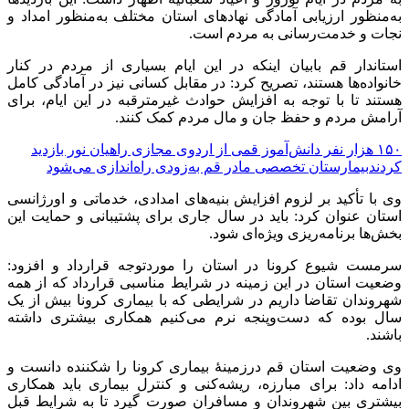
به‌منظور ارزیابی آمادگی نهادهای استان مختلف به‌منظور امداد و
نجات و خدمت‌رسانی به مردم است.
استاندار قم بابیان اینکه در این ایام بسیاری از مردم در کنار
خانواده‌ها هستند، تصریح کرد: در مقابل کسانی نیز در آمادگی کامل
هستند تا با توجه به افزایش حوادث غیرمترقبه در این ایام، برای
آرامش مردم و حفظ جان و مال مردم کمک کنند.
۱۵۰ هزار نفر دانش‌آموز قمی از اردوی مجازی راهیان نور بازدید
کردند
بیمارستان تخصصی مادر قم به‌زودی راه‌اندازی می‌شود
وی با تأکید بر لزوم افزایش بنیه‌های امدادی، خدماتی و اورژانسی
استان عنوان کرد: باید در سال جاری برای پشتیبانی و حمایت این
بخش‌ها برنامه‌ریزی ویژه‌ای شود.
سرمست شیوع کرونا در استان را موردتوجه قرارداد و افزود:
وضعیت استان در این زمینه در شرایط مناسبی قرارداد که از همه
شهروندان تقاضا داریم در شرایطی که با بیماری کرونا بیش از یک
سال بوده که دست‌وپنجه نرم می‌کنیم همکاری بیشتری داشته
باشند.
وی وضعیت استان قم درزمینهٔ بیماری کرونا را شکننده دانست و
ادامه داد: برای مبارزه، ریشه‌کنی و کنترل بیماری باید همکاری
بیشتری بین شهروندان و مسافران صورت گیرد تا به شرایط قبل