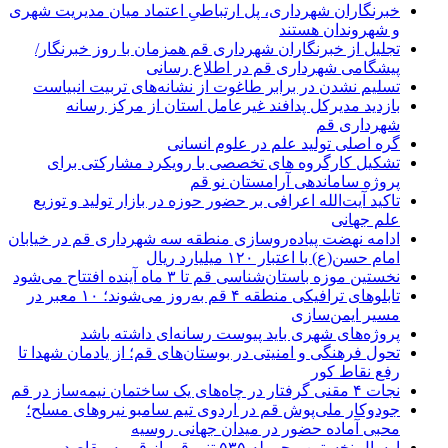
خبرنگاران شهرداری، پل ارتباطیِ اعتماد میان مدیریت شهری
و شهروندان هستند
تجلیل از خبرنگاران شهرداری قم همزمان با روز خبرنگار/
پیشگامی شهرداری قم در اطلاع رسانی
تسلیم نشدن در برابر طاغوت از نشانه‌های تربیت انبیاست
بازدید مدیرکل پدافند غیرعامل استان از مرکز رسانه
شهرداری قم
گره اصلی تولید علم در علوم انسانی
تشکیل کارگروه های تخصصی با رویکرد مشارکتی برای
پروژه ساماندهی آرامستان نو قم
تاکید آیت‌الله اعرافی بر حضور حوزه در بازار تولید و توزیع
علم جهانی
ادامه نهضت پیاده‌روسازی منطقه سه شهرداری قم در خیابان
امام حسن(ع) با اعتبار ۱۲۰ میلیارد ریال
نخستین موزه باستان‌شناسی قم تا ۳ ماه آینده افتتاح می‌شود
تابلوهای ترافیکی منطقه ۴ قم به‌روز می‌شوند؛ ۱۰ معبر در
مسیر ایمن‌سازی
پروژه‌های شهری باید پیوست رسانه‌ای داشته باشد
تحول فرهنگی و امنیتی در بوستان‌های قم؛ از یادمان شهدا تا
رفع نقاط کور
نجات ۴ مقنی گرفتار در چاه‌های یک ساختمان نیمه‌ساز در قم
جودوکار ملی‌پوش قم در اردوی تیم سامبو نیروهای مسلح؛
محبی آماده حضور در میدان جهانی روسیه
ارسال نخستین محموله ۵۳۵ تنی قیر از قم به مقاصد