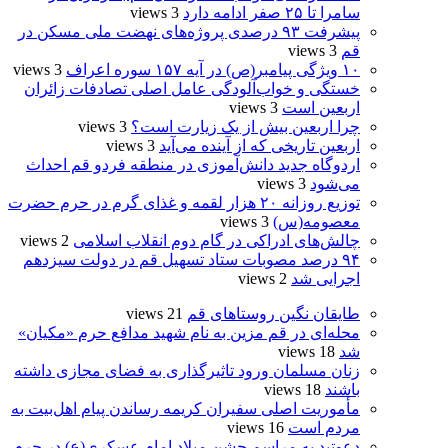
سامرا تا ۲۵ صفر ادامه دارد
3 views
پیشرفت ۹۳ درصدی پروژه‌های نهضت ملی مسکن در
قم
3 views
۱۰ ویژگی پیامبر(ص) در آیه ۱۵۷ سوره اعراف
3 views
خستگی و خواب‌آلودگی عامل اصلی تصادفات زائران
اربعین است
3 views
چرا اربعین بیش از یک زیارت است؟
3 views
اربعین تاریخی که از آینده می‌آید
3 views
اردوگاه جدید دانش‌آموزی در منطقه فردو قم احداث
می‌شود
3 views
توزیع روزانه ۲۰ هزار لقمه و غذای گرم در حرم حضرت
معصومه(س)
3 views
چالش‌های ادراکی در گام دوم انقلاب اسلامی
2 views
۹۴ درصد مصوبات ستاد تسهیل قم در دولت سیزدهم
اجرایی شد
2 views
طایقان نگین روستاهای قم
21 views
محله‌ای در قم مزین به نام شهید مدافع حرم «مکیان»
شد
18 views
زنان مسلمان ورود تاثیرگذاری به فضای مجازی داشته
باشند
18 views
مأموریت اصلی سفیران کریمه رساندن پیام اهل‌بیت به
مردم است
16 views
دعوتید به مراسم جشن میلاد امام عسکری(ع) در حرم