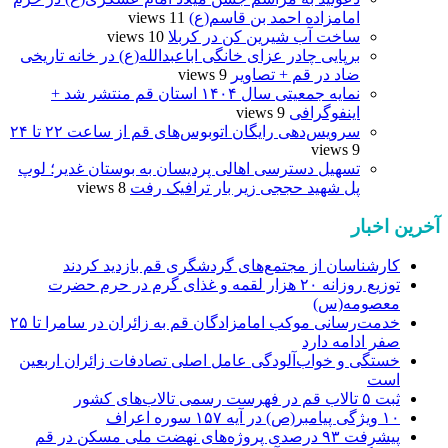
امامزاده احمد بن قاسم(ع)
11 views
ساخت آب شیرین کن در کربلا
10 views
برپایی چادر عزای خانگی اباعبدالله(ع) در خانه تاریخی
ضاد در قم + تصاویر
9 views
نمایه جمعیتی سال ۱۴۰۴ استان قم منتشر شد +
اینفوگرافی
9 views
سرویس‌دهی رایگان اتوبوس‌های قم از ساعت ۲۲ تا ۲۴
9 views
تسهیل دسترسی اهالی پردیسان به بوستان غدیر؛ لوپ
پل شهید حججی زیر بار ترافیک رفت
8 views
آخرین اخبار
کارشناسان از مجتمع‌های گردشگری قم بازدید کردند
توزیع روزانه ۲۰ هزار لقمه و غذای گرم در حرم حضرت
معصومه(س)
خدمت‌رسانی موکب امامزادگان قم به زائران در سامرا تا ۲۵
صفر ادامه دارد
خستگی و خواب‌آلودگی عامل اصلی تصادفات زائران اربعین
است
ثبت ۵ تالاب قم در فهرست رسمی تالاب‌های کشور
۱۰ ویژگی پیامبر(ص) در آیه ۱۵۷ سوره اعراف
پیشرفت ۹۳ درصدی پروژه‌های نهضت ملی مسکن در قم