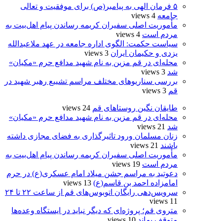
۵ فرمان الهی به پیامبر(ص) برای موفقیت و تعالی
جامعه
4 views
مأموریت اصلی سفیران کریمه رساندن پیام اهل‌بیت به
مردم است
4 views
سیاست حکمت: الگوی اداره جامعه در عهد ملاعبدالله
یزدی و حکیمان ایران
3 views
محله‌ای در قم مزین به نام شهید مدافع حرم «مکیان»
شد
3 views
بررسی سناریوهای مختلف مراسم تشییع رهبر شهید در
قم
3 views
طایقان نگین روستاهای قم
24 views
محله‌ای در قم مزین به نام شهید مدافع حرم «مکیان»
شد
21 views
زنان مسلمان ورود تاثیرگذاری به فضای مجازی داشته
باشند
21 views
مأموریت اصلی سفیران کریمه رساندن پیام اهل‌بیت به
مردم است
19 views
دعوتید به مراسم جشن میلاد امام عسکری(ع) در حرم
امامزاده احمد بن قاسم(ع)
13 views
سرویس‌دهی رایگان اتوبوس‌های قم از ساعت ۲۲ تا ۲۴
11 views
متروی قم؛ پروژه‌ای که دیگر نباید در ایستگاه وعده‌ها
متوقف بماند
10 views