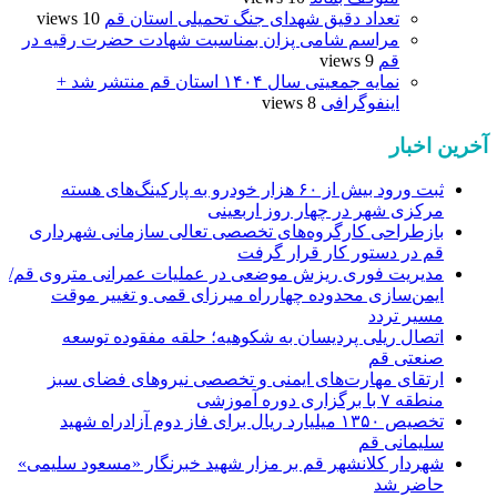
تعداد دقیق شهدای جنگ تحمیلی استان قم
10 views
مراسم شامی پزان بمناسبت شهادت حضرت رقیه در
قم
9 views
نمایه جمعیتی سال ۱۴۰۴ استان قم منتشر شد +
اینفوگرافی
8 views
آخرین اخبار
ثبت ورود بیش از ۶۰ هزار خودرو به پارکینگ‌های هسته
مرکزی شهر در چهار روز اربعینی
بازطراحی کارگروه‌های تخصصی تعالی سازمانی شهرداری
قم در دستور کار قرار گرفت
مدیریت فوری ریزش موضعی در عملیات عمرانی متروی قم/
ایمن‌سازی محدوده چهارراه میرزای قمی و تغییر موقت
مسیر تردد
اتصال ریلی پردیسان به شکوهیه؛ حلقه مفقوده توسعه
صنعتی قم
ارتقای مهارت‌های ایمنی و تخصصی نیروهای فضای سبز
منطقه ۷ با برگزاری دوره آموزشی
تخصیص ۱۳۵۰ میلیارد ریال برای فاز دوم آزادراه شهید
سلیمانی قم
شهردار کلانشهر قم بر مزار شهید خبرنگار «مسعود سلیمی»
حاضر شد