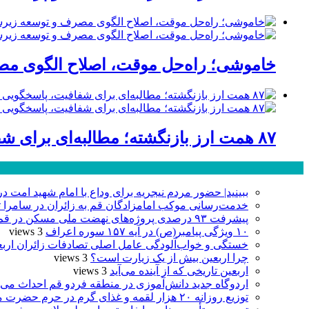
خاموشی؛ راه‌حل موقت، اصلاح الگوی مصر
۸۷ همت ارز بازنگشته؛ مطالبه‌ای برای شفافیت، پاسخگویی و صیانت از اعتبار صنعت قم
پر بازدید ترین ها
ببینید| حضور مردم نیجریه برای وداع با امام شهید امت د
خدمت‌رسانی موکب امامزادگان قم به زائران در سامرا تا ۲۵ صفر ادامه دا
پیشرفت ۹۳ درصدی پروژه‌های نهضت ملی مسکن در قم
۱۰ ویژگی پیامبر(ص) در آیه ۱۵۷ سوره اعراف
3 views
خستگی و خواب‌آلودگی عامل اصلی تصادفات زائران ارب
چرا اربعین بیش از یک زیارت است؟
3 views
اربعین تاریخی که از آینده می‌آید
3 views
اردوگاه جدید دانش‌آموزی در منطقه فردو قم احداث می‌
توزیع روزانه ۲۰ هزار لقمه و غذای گرم در حرم حضرت معصومه(س)