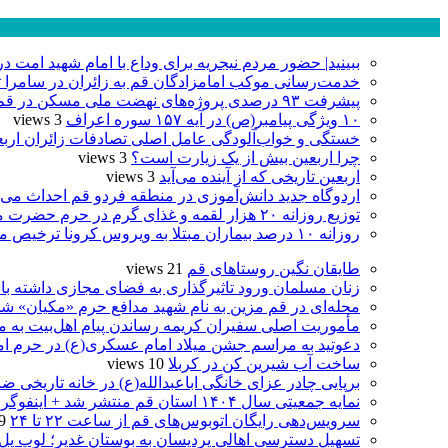
پر بازدید ترین ها
ببینید| حضور مردم نیجریه برای وداع با امام شهید امت د
خدمت‌رسانی موکب امامزادگان قم به زائران در سامرا تا ۲۵ صفر ادامه دا
پیشرفت ۹۳ درصدی پروژه‌های نهضت ملی مسکن در قم
۱۰ ویژگی پیامبر(ص) در آیه ۱۵۷ سوره اعراف
3 views
خستگی و خواب‌آلودگی عامل اصلی تصادفات زائران ارب
چرا اربعین بیش از یک زیارت است؟
3 views
اربعین تاریخی که از آینده می‌آید
3 views
اردوگاه جدید دانش‌آموزی در منطقه فردو قم احداث می‌
توزیع روزانه ۲۰ هزار لقمه و غذای گرم در حرم حضرت معصومه(س)
روزانه ۱۰ درصد بیماران مبتلا به ویروس کرونا ترخیص می‌شوند
طایقان نگین روستاهای قم
21 views
زنان مسلمان ورود تاثیرگذاری به فضای مجازی داشته با
محله‌ای در قم مزین به نام شهید مدافع حرم «مکیان» شد
مأموریت اصلی سفیران کریمه رساندن پیام اهل‌بیت به 
دعوتید به مراسم جشن میلاد امام عسکری(ع) در حرم ام
ساخت آب شیرین کن در کربلا
10 views
برپایی چادر عزای خانگی اباعبدالله(ع) در خانه تاریخی ضا
نمایه جمعیتی سال ۱۴۰۴ استان قم منتشر شد + اینفوگرافی
سرویس‌دهی رایگان اتوبوس‌های قم از ساعت ۲۲ تا ۲۴
 views
تسهیل دسترسی اهالی پردیسان به بوستان غدیر؛ لوپ پل