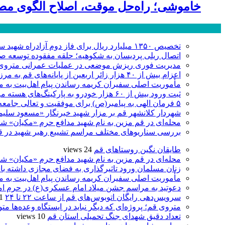
خاموشی؛ راه‌حل موقت، اصلاح الگوی مصر
پر بازدید ترین ها
تخصیص ۱۳۵۰ میلیارد ریال برای فاز دوم آزادراه شهید سلیمانی قم
اتصال ریلی پردیسان به شکوهیه؛ حلقه مفقوده توسعه ص
مدیریت فوری ریزش موضعی در عملیات عمرانی متروی قم
اعزام بیش از ۴۰ هزار زائر اربعین از پایانه‌های قم به مرز عراق
مأموریت اصلی سفیران کریمه رساندن پیام اهل‌بیت به 
ثبت ورود بیش از ۶۰ هزار خودرو به پارکینگ‌های هسته مرکزی شهر در چهار روز اربعینی
۵ فرمان الهی به پیامبر(ص) برای موفقیت و تعالی جامعه
شهردار کلانشهر قم بر مزار شهید خبرنگار «مسعود سل
محله‌ای در قم مزین به نام شهید مدافع حرم «مکیان» شد
بررسی سناریوهای مختلف مراسم تشییع رهبر شهید در ق
طایقان نگین روستاهای قم
24 views
محله‌ای در قم مزین به نام شهید مدافع حرم «مکیان» شد
زنان مسلمان ورود تاثیرگذاری به فضای مجازی داشته با
مأموریت اصلی سفیران کریمه رساندن پیام اهل‌بیت به 
دعوتید به مراسم جشن میلاد امام عسکری(ع) در حرم ام
سرویس‌دهی رایگان اتوبوس‌های قم از ساعت ۲۲ تا ۲۴
ews
متروی قم؛ پروژه‌ای که دیگر نباید در ایستگاه وعده‌ها مت
تعداد دقیق شهدای جنگ تحمیلی استان قم
10 views