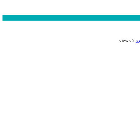
24 ساعت
1 هفته
د
5 views