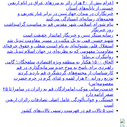
اعزام بیش از ۴۰ هزار زائر به مرزهای عراق در ایام اربعین
حسینی از پایانه‌های استان
خبرنگاران در میدان جهاد تبیین در برابر غبار تحریف و
هجمه‌های رسانه‌ای ایستادگی می‌کنند
پیام شورای اسلامی شهر مقدس قم به مناسبت گرامیداشت
روز خبرنگار
رسانه سنگر تبیین و خبرنگار امانتدار حقیقت است
شهید حسین قمی به یک مکتب در مسیر مقاومت تبدیل شد
استقلال قلم، پشتوانه‌ای به نام امنیت شغلی و حقوق حرفه‌ای
مقاومت؛ مفهومی که به نظریه‌ای در جهان اسلام تبدیل شد
روایتگران بی‌پناه!
الحاق ۱۵۰۰ هکتار به منطقه ویژه اقتصادی سلفچگان؛ گامی
راهبردی برای پاسخ به موج جدید سرمایه‌گذاری در قم
کارشناسان از مجتمع‌های گردشگری قم بازدید کردند
توزیع روزانه ۲۰ هزار لقمه و غذای گرم در حرم حضرت
معصومه(س)
خدمت‌رسانی موکب امامزادگان قم به زائران در سامرا تا ۲۵
صفر ادامه دارد
خستگی و خواب‌آلودگی عامل اصلی تصادفات زائران اربعین
است
ثبت ۵ تالاب قم در فهرست رسمی تالاب‌های کشور