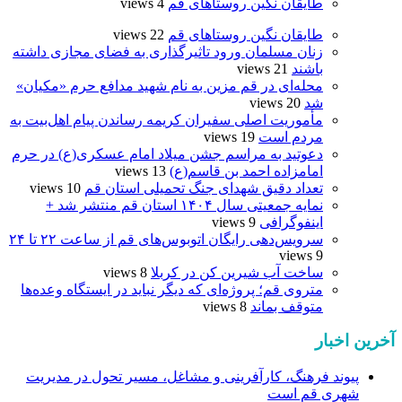
طایقان نگین روستاهای قم
4 views
طایقان نگین روستاهای قم
22 views
زنان مسلمان ورود تاثیرگذاری به فضای مجازی داشته
باشند
21 views
محله‌ای در قم مزین به نام شهید مدافع حرم «مکیان»
شد
20 views
مأموریت اصلی سفیران کریمه رساندن پیام اهل‌بیت به
مردم است
19 views
دعوتید به مراسم جشن میلاد امام عسکری(ع) در حرم
امامزاده احمد بن قاسم(ع)
13 views
تعداد دقیق شهدای جنگ تحمیلی استان قم
10 views
نمایه جمعیتی سال ۱۴۰۴ استان قم منتشر شد +
اینفوگرافی
9 views
سرویس‌دهی رایگان اتوبوس‌های قم از ساعت ۲۲ تا ۲۴
9 views
ساخت آب شیرین کن در کربلا
8 views
متروی قم؛ پروژه‌ای که دیگر نباید در ایستگاه وعده‌ها
متوقف بماند
8 views
آخرین اخبار
پیوند فرهنگ، کارآفرینی و مشاغل، مسیر تحول در مدیریت
شهری قم است