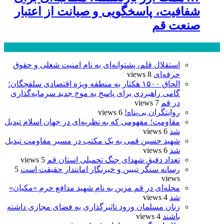
شفافیت، پاسخگویی و صیانت از اعتبار
صنعت قم
پر بازدید ترین ها
24 ساعت
1 هفته
استقلال قلم، پشتوانه‌ای به نام امنیت شغلی و حقوق
حرفه‌ای
8 views
الحاق ۱۵۰۰ هکتار به منطقه ویژه اقتصادی سلفچگان؛
گامی راهبردی برای پاسخ به موج جدید سرمایه‌گذاری
در قم
7 views
روایتگران بی‌پناه!
6 views
مقاومت؛ مفهومی که به نظریه‌ای در جهان اسلام تبدیل
شد
6 views
شهید حسین قمی به یک مکتب در مسیر مقاومت تبدیل
شد
6 views
تعداد دقیق شهدای جنگ تحمیلی استان قم
5 views
رسانه سنگر تبیین و خبرنگار امانتدار حقیقت است
5
views
محله‌ای در قم مزین به نام شهید مدافع حرم «مکیان»
شد
4 views
زنان مسلمان ورود تاثیرگذاری به فضای مجازی داشته
باشند
4 views