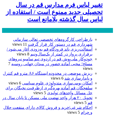
تغییر لباس فرم مدارس قم در سال
تحصیلی جدید ممنوع است / استفاده از
لباس سال گذشته بلامانع است
پر بازدید ترین ها
24 ساعت
1 هفته
بازطراحی کارگروه‌های تخصصی تعالی سازمانی
شهرداری قم در دستور کار قرار گرفت
11 views
آسفالت‌ریزی باند فرودگاه قم به‌زودی آغاز می‌شود /
برقراری پرواز در کمتر از یک‌سال‌ونیم
8 views
جودوکار ملی‌پوش قم در اردوی تیم سامبو نیروهای
مسلح؛ محبی آماده حضور در میدان جهانی روسیه
7
views
ریزش موضعی در محدوده ایستگاه A۶ مترو قم کنترل
و پایدارسازی شد
6 views
امکان بومی‌سازی متدولوژی علوم سیاسی
6 views
سلفچگان قم آماده بهره‌گیری ازظرفیت نخبگان برای
حل مسائل واحدهای تولیدی
5 views
تحویل ۲۰ هزار واحد نهضت ملی مسکن تا پایان سال در
قم
5 views
احکام شرعی|خرید و فروش کالای دارای منفعت حلال
و حرام
5 views