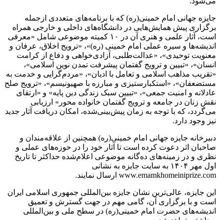
می‌شود.
جایزه جهانی امام خمینی(ره) که با برنامه‌های متعددی ازجمله
برگزاری پیش همایش‌هایی در دانشگاه‌های داخلی و خارجی همراه
است، آثار علمی و هنری آن در ۱۰ کمیته موضوعی شامل «معرفی
اندیشه‌ها و سیره عملی امام خمینی (ره)»، «ترویج اخلاق، عرفان و
معنویت توحیدی»، «عدالت‌طلبی، آزادی‌خواهی و دفاع از کرامت
انسان»، «تبیین و ترویج گفتمان پیشرفت تمدن نوین اسلامی»،
«تقریب مذاهب اسلامی و تعامل با ادیان»، «مردم‌گرایی و خدمت به
مستضعفان»، «استکبارستیزی و مبارزه با صهیونیسم»، «ترویج صلح
عادلانه و امنیت جمعی»، «تبیین سبک زندگی دین پایه» و «ارتقای
نقش زنان در جامعه و ترویج گفتمان خانواده محور» ارزیابی
می‌گردد، که با توجه به زمان پیش‌بینی‌شده، امکان دریافت آثار جدید
نیز وجود دارد.
دبیرخانه جایزه جهانی امام خمینی(ره) همچنین از علاقه‌مندان و
صاحبان اثر دعوت کرده است تا آثار خود را در حوزه‌های عملی و
نظری و در زمینه‌های ده‌گانه موضوعی اعلام‌شده حداکثر تا تاریخ
اول مهر ۱۴۰۴ به سایت جایزه به نشانی
www.emamkhomeiniprize.com ارسال نمایند.
این جایزه، عالی‌ترین نشان جایزه بین‌المللی جمهوری اسلامی ایران
است و با برگزاری آن، گامی مهم در جهت گسترش و تعمیق
اندیشه‌های حضرت امام خمینی(ره) در سطح ملی و بین‌المللی