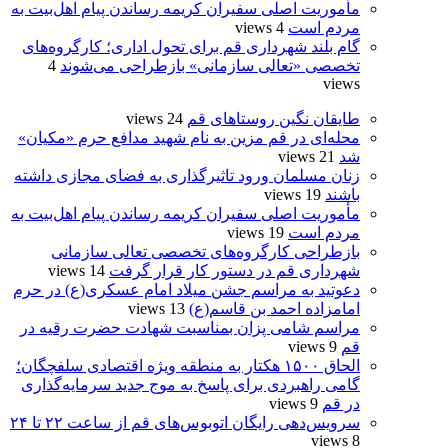
مأموریت اصلی سفیران کریمه رساندن پیام اهل‌بیت به
مردم است
4 views
گام بلند شهرداری قم برای تحول اداری؛ کارگروه‌های
تخصصی «تعالی سازمانی» بازطراحی می‌شوند
4
views
طایقان نگین روستاهای قم
24 views
محله‌ای در قم مزین به نام شهید مدافع حرم «مکیان»
شد
21 views
زنان مسلمان ورود تاثیرگذاری به فضای مجازی داشته
باشند
19 views
مأموریت اصلی سفیران کریمه رساندن پیام اهل‌بیت به
مردم است
19 views
بازطراحی کارگروه‌های تخصصی تعالی سازمانی
شهرداری قم در دستور کار قرار گرفت
14 views
دعوتید به مراسم جشن میلاد امام عسکری(ع) در حرم
امامزاده احمد بن قاسم(ع)
13 views
مراسم شامی پزان بمناسبت شهادت حضرت رقیه در
قم
9 views
الحاق ۱۵۰۰ هکتار به منطقه ویژه اقتصادی سلفچگان؛
گامی راهبردی برای پاسخ به موج جدید سرمایه‌گذاری
در قم
9 views
سرویس‌دهی رایگان اتوبوس‌های قم از ساعت ۲۲ تا ۲۴
8 views