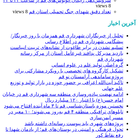
سرویس‌دهی رایگان اتوبوس‌های قم از ساعت ۲۲ تا ۲۴
8 views
تعداد دقیق شهدای جنگ تحمیلی استان قم
8 views
آخرین اخبار
تجلیل از خبرنگاران شهرداری قم همزمان با روز خبرنگار/
پیشگامی شهرداری قم در اطلاع رسانی
تسلیم نشدن در برابر طاغوت از نشانه‌های تربیت انبیاست
بازدید مدیرکل پدافند غیرعامل استان از مرکز رسانه
شهرداری قم
گره اصلی تولید علم در علوم انسانی
تشکیل کارگروه های تخصصی با رویکرد مشارکتی برای
پروژه ساماندهی آرامستان نو قم
تاکید آیت‌الله اعرافی بر حضور حوزه در بازار تولید و توزیع
علم جهانی
ادامه نهضت پیاده‌روسازی منطقه سه شهرداری قم در خیابان
امام حسن(ع) با اعتبار ۱۲۰ میلیارد ریال
نخستین موزه باستان‌شناسی قم تا ۳ ماه آینده افتتاح می‌شود
تابلوهای ترافیکی منطقه ۴ قم به‌روز می‌شوند؛ ۱۰ معبر در
مسیر ایمن‌سازی
پروژه‌های شهری باید پیوست رسانه‌ای داشته باشد
تحول فرهنگی و امنیتی در بوستان‌های قم؛ از یادمان شهدا تا
رفع نقاط کور