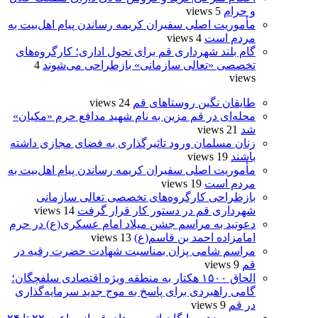
و حرام
5 views
مأموریت اصلی سفیران کریمه رساندن پیام اهل‌بیت به
مردم است
4 views
گام بلند شهرداری قم برای تحول اداری؛ کارگروه‌های
تخصصی «تعالی سازمانی» بازطراحی می‌شوند
4
views
طایقان نگین روستاهای قم
24 views
محله‌ای در قم مزین به نام شهید مدافع حرم «مکیان»
شد
21 views
زنان مسلمان ورود تاثیرگذاری به فضای مجازی داشته
باشند
19 views
مأموریت اصلی سفیران کریمه رساندن پیام اهل‌بیت به
مردم است
19 views
بازطراحی کارگروه‌های تخصصی تعالی سازمانی
شهرداری قم در دستور کار قرار گرفت
14 views
دعوتید به مراسم جشن میلاد امام عسکری(ع) در حرم
امامزاده احمد بن قاسم(ع)
13 views
مراسم شامی پزان بمناسبت شهادت حضرت رقیه در
قم
9 views
الحاق ۱۵۰۰ هکتار به منطقه ویژه اقتصادی سلفچگان؛
گامی راهبردی برای پاسخ به موج جدید سرمایه‌گذاری
در قم
9 views