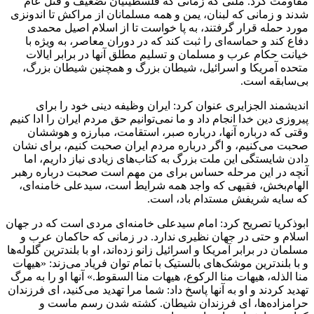
مقاومت کرد. ملتی که زمانی که فلسطینیان تضعیف و قتل عام
شدند و زمانی که لبنان، یمن و همه مسلمانان از مراکش تا اندونزی
مورد حمله قرار گرفتند، به پا خواست تا از اسلام اصیل محمدی
دفاع کند و حماسه‌ای را ثبت کند که در دوران معاصر، به ویژه با
خیانت حکام عرب و مسلمان و تسلیم مطلق آنها در برابر ایالات
متحده آمریکا و اسرائیل، شیطان بزرگ و همچنین شیطان بزرگ،
بی‌سابقه است.
اندیشمند الجزایری عنوان کرد: ایران وظیفه دینی خود را برای
پیروزی دین خدا انجام داد و ما نمی‌توانیم حق مردم ایران را ادا کنیم
وقتی که درباره آنها، درباره صبر، استقامت، مبارزه و هوششان
صحبت می‌کنیم، و اگر درباره مردم ایران صحبت کنیم، برای نشان
دادن شایستگی این ملت بزرگ به کتاب‌های زیادی نیاز داریم، اما
آنچه در این مرحله حساس برای من مهم است صحبت درباره رهبر
الهام‌بخش، فقیهی که واجد همه شرایط است، سیدعلی خامنه‌ای،
که سایه شریفش مستدام باد، است.
ابوذکریا تصریح کرد: امام سیدعلی خامنه‌ای مردی است که در جهان
اسلام و حتی در جهان نظیری ندارد. در زمانی که حاکمان عرب و
مسلمان در برابر آمریکا و اسرائیل زانو زده‌اند، او با بلندترین گلوله‌ها
و با بلندترین موشک‌های بالستیک با تمام توان فریاد می‌زند: «هیهات
منا الذله، هیهات منا الرکوع، هیهات منا السقوط.» آنها او را به مرگ
تهدید کردند و او به آنها پاسخ داد: شما مرا تهدید می‌کنید، ای فرزندان
حرامزاده‌ها، ای فرزندان شیطان. کشته شدن رسم ماست و