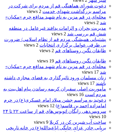
سبز شهر
2 views
دعوت شورای هماهنگی قم از مردم برای شرکت در
مراسم بزرگداشت شهدای خدمت
2 views
محله‌ای در قم مزین به نام شهید مدافع حرم «مکیان»
شد
2 views
مدیریت بحران و الزامات پدافند غیرعامل در منطقه
شش قم بررسی شد
2 views
پشتیبانی همیشگی مردم قم از نظام اسلامی/ ضرورت
بی طرفی عوامل برگزاری انتخابات
2 views
طایقان نگین روستاهای قم
2 views
طایقان نگین روستاهای قم
19 views
محله‌ای در قم مزین به نام شهید مدافع حرم «مکیان»
شد
17 views
زنان مسلمان ورود تاثیرگذاری به فضای مجازی داشته
باشند
17 views
مأموریت اصلی سفیران کریمه رساندن پیام اهل‌بیت به
مردم است
16 views
دعوتید به مراسم جشن میلاد امام عسکری(ع) در حرم
امامزاده احمد بن قاسم(ع)
12 views
سرویس‌دهی رایگان اتوبوس‌های قم از ساعت ۲۲ تا ۲۴
10 views
ساخت آب شیرین کن در کربلا
9 views
برپایی چادر عزای خانگی اباعبدالله(ع) در خانه تاریخی