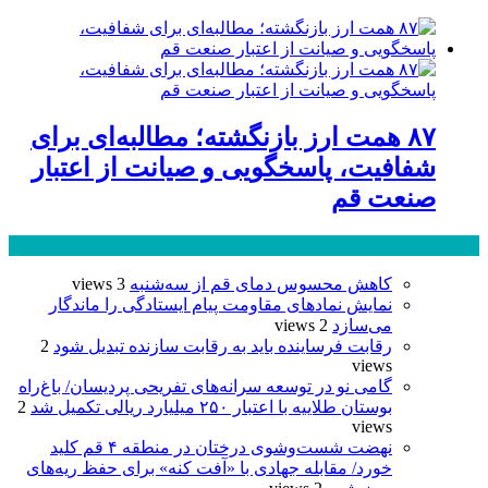
۸۷ همت ارز بازنگشته؛ مطالبه‌ای برای
شفافیت، پاسخگویی و صیانت از اعتبار
صنعت قم
پر بازدید ترین ها
24 ساعت
1 هفته
کاهش محسوس دمای قم از سه‌شنبه
3 views
نمایش نمادهای مقاومت پیام ایستادگی را ماندگار
می‌سازد
2 views
رقابت فرساینده باید به رقابت سازنده تبدیل شود
2
views
گامی نو در توسعه سرانه‌های تفریحی پردیسان/ باغ‌راه
بوستان طلاییه با اعتبار ۲۵۰ میلیارد ریالی تکمیل شد
2
views
نهضت شست‌وشوی درختان در منطقه ۴ قم کلید
خورد/ مقابله جهادی با «آفت کنه» برای حفظ ریه‌های