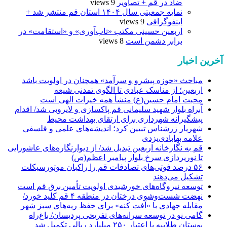
ضاد در قم + تصاویر
9 views
نمایه جمعیتی سال ۱۴۰۴ استان قم منتشر شد +
اینفوگرافی
9 views
اربعین حسینی مکتب «تاب‌آوری» و «استقامت» در
برابر دشمن است
8 views
آخرین اخبار
مباحث «حوزه پیشرو و سرآمد» همچنان در اولویت باشد
اربعین؛ از مناسک عبادی تا الگوی تمدنی شیعه
محبت امام حسین(ع) منشأ همه خیرات الهی است
آبراه بلوار شهید سلیمانی قم پاکسازی و لایروبی شد/ اقدام
پیشگیرانه شهرداری برای ارتقای بهداشت محیط
شهریار زرشناس تبیین کرد؛ اندیشه‌های علمی و فلسفی
علامه بهابادی‌یزدی
قم به نگارخانه اربعین تبدیل شد/ از دیوارنگاره‌های عاشورایی
تا نورپردازی سرخ بلوار پیامبر اعظم(ص)
۵۶ درصد فوتی‌های تصادفات قم را راکبان موتورسیکلت
تشکیل می‌دهند
توسعه نیروگاه‌های خورشیدی اولویت تأمین برق قم است
نهضت شست‌وشوی درختان در منطقه ۴ قم کلید خورد/
مقابله جهادی با «آفت کنه» برای حفظ ریه‌های سبز شهر
گامی نو در توسعه سرانه‌های تفریحی پردیسان/ باغ‌راه
بوستان طلاییه با اعتبار ۲۵۰ میلیارد ریالی تکمیل شد