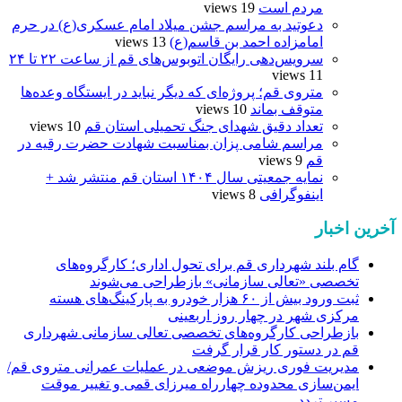
مردم است
19 views
دعوتید به مراسم جشن میلاد امام عسکری(ع) در حرم
امامزاده احمد بن قاسم(ع)
13 views
سرویس‌دهی رایگان اتوبوس‌های قم از ساعت ۲۲ تا ۲۴
11 views
متروی قم؛ پروژه‌ای که دیگر نباید در ایستگاه وعده‌ها
متوقف بماند
10 views
تعداد دقیق شهدای جنگ تحمیلی استان قم
10 views
مراسم شامی پزان بمناسبت شهادت حضرت رقیه در
قم
9 views
نمایه جمعیتی سال ۱۴۰۴ استان قم منتشر شد +
اینفوگرافی
8 views
آخرین اخبار
گام بلند شهرداری قم برای تحول اداری؛ کارگروه‌های
تخصصی «تعالی سازمانی» بازطراحی می‌شوند
ثبت ورود بیش از ۶۰ هزار خودرو به پارکینگ‌های هسته
مرکزی شهر در چهار روز اربعینی
بازطراحی کارگروه‌های تخصصی تعالی سازمانی شهرداری
قم در دستور کار قرار گرفت
مدیریت فوری ریزش موضعی در عملیات عمرانی متروی قم/
ایمن‌سازی محدوده چهارراه میرزای قمی و تغییر موقت
مسیر تردد