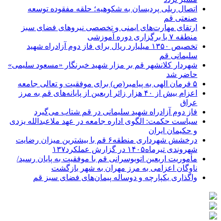
اتصال ریلی پردیسان به شکوهیه؛ حلقه مفقوده توسعه
صنعتی قم
ارتقای مهارت‌های ایمنی و تخصصی نیروهای فضای سبز
منطقه ۷ با برگزاری دوره آموزشی
تخصیص ۱۳۵۰ میلیارد ریال برای فاز دوم آزادراه شهید
سلیمانی قم
شهردار کلانشهر قم بر مزار شهید خبرنگار «مسعود سلیمی»
حاضر شد
۵ فرمان الهی به پیامبر(ص) برای موفقیت و تعالی جامعه
اعزام بیش از ۴۰ هزار زائر اربعین از پایانه‌های قم به مرز
عراق
فاز دوم آزادراه شهید سلیمانی در قم شتاب می‌گیرد
سیاست حکمت: الگوی اداره جامعه در عهد ملاعبدالله یزدی
و حکیمان ایران
درخشش شهرداری منطقه۶ قم با بیشترین میزان رضایت
شهروندی تیرماه۱۴۰۵ در گزارش عملکرد۱۳۷
مأموریت اربعین اتوبوسرانی قم با موفقیت به پایان رسید/
ناوگان اعزامی به مرز مهران به شهر بازگشت
واگذاری یکپارچه و دوساله پیمان‌های فضای سبز قم