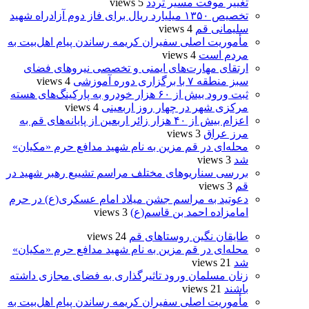
تغییر موقت مسیر تردد
5 views
تخصیص ۱۳۵۰ میلیارد ریال برای فاز دوم آزادراه شهید
سلیمانی قم
4 views
مأموریت اصلی سفیران کریمه رساندن پیام اهل‌بیت به
مردم است
4 views
ارتقای مهارت‌های ایمنی و تخصصی نیروهای فضای
سبز منطقه ۷ با برگزاری دوره آموزشی
4 views
ثبت ورود بیش از ۶۰ هزار خودرو به پارکینگ‌های هسته
مرکزی شهر در چهار روز اربعینی
4 views
اعزام بیش از ۴۰ هزار زائر اربعین از پایانه‌های قم به
مرز عراق
3 views
محله‌ای در قم مزین به نام شهید مدافع حرم «مکیان»
شد
3 views
بررسی سناریوهای مختلف مراسم تشییع رهبر شهید در
قم
3 views
دعوتید به مراسم جشن میلاد امام عسکری(ع) در حرم
امامزاده احمد بن قاسم(ع)
3 views
طایقان نگین روستاهای قم
24 views
محله‌ای در قم مزین به نام شهید مدافع حرم «مکیان»
شد
21 views
زنان مسلمان ورود تاثیرگذاری به فضای مجازی داشته
باشند
21 views
مأموریت اصلی سفیران کریمه رساندن پیام اهل‌بیت به