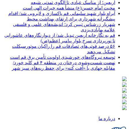
اربعین؛ از مناسک عبادی تا الگوی تمدنی شیعه
محبت امام حسین(ع) منشأ همه خیرات الهی است
آبراه بلوار شهید سلیمانی قم پاکسازی و لایروبی شد/ اقدام
پیشگیرانه شهرداری برای ارتقای بهداشت محیط
شهریار زرشناس تبیین کرد؛ اندیشه‌های علمی و فلسفی
علامه بهابادی‌یزدی
قم به نگارخانه اربعین تبدیل شد/ از دیوارنگاره‌های عاشورایی
تا نورپردازی سرخ بلوار پیامبر اعظم(ص)
۵۶ درصد فوتی‌های تصادفات قم را راکبان موتورسیکلت
تشکیل می‌دهند
توسعه نیروگاه‌های خورشیدی اولویت تأمین برق قم است
نهضت شست‌وشوی درختان در منطقه ۴ قم کلید خورد/
مقابله جهادی با «آفت کنه» برای حفظ ریه‌های سبز شهر
درباره ما