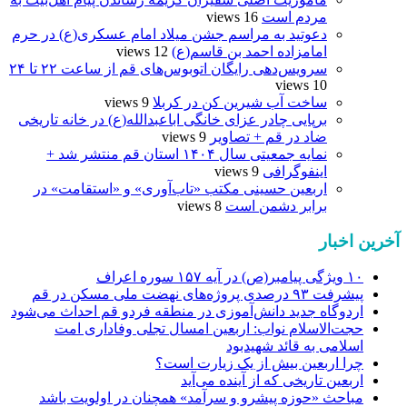
مردم است
16 views
دعوتید به مراسم جشن میلاد امام عسکری(ع) در حرم
امامزاده احمد بن قاسم(ع)
12 views
سرویس‌دهی رایگان اتوبوس‌های قم از ساعت ۲۲ تا ۲۴
10 views
ساخت آب شیرین کن در کربلا
9 views
برپایی چادر عزای خانگی اباعبدالله(ع) در خانه تاریخی
ضاد در قم + تصاویر
9 views
نمایه جمعیتی سال ۱۴۰۴ استان قم منتشر شد +
اینفوگرافی
9 views
اربعین حسینی مکتب «تاب‌آوری» و «استقامت» در
برابر دشمن است
8 views
آخرین اخبار
۱۰ ویژگی پیامبر(ص) در آیه ۱۵۷ سوره اعراف
پیشرفت ۹۳ درصدی پروژه‌های نهضت ملی مسکن در قم
اردوگاه جدید دانش‌آموزی در منطقه فردو قم احداث می‌شود
حجت‌الاسلام نواب: اربعین امسال تجلی وفاداری امت
اسلامی به قائد شهیدبود
چرا اربعین بیش از یک زیارت است؟
اربعین تاریخی که از آینده می‌آید
مباحث «حوزه پیشرو و سرآمد» همچنان در اولویت باشد