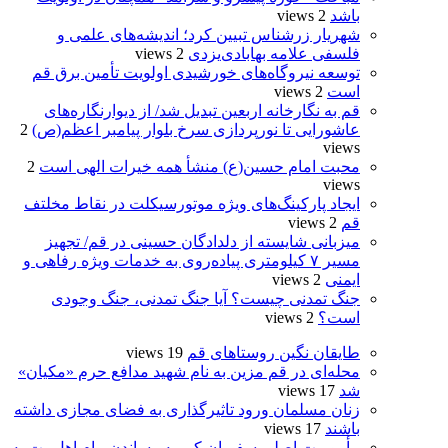
باشد
2 views
شهریار زرشناس تبیین کرد؛ اندیشه‌های علمی و
فلسفی علامه بهابادی‌یزدی
2 views
توسعه نیروگاه‌های خورشیدی اولویت تأمین برق قم
است
2 views
قم به نگارخانه اربعین تبدیل شد/ از دیوارنگاره‌های
عاشورایی تا نورپردازی سرخ بلوار پیامبر اعظم(ص)
2
views
محبت امام حسین(ع) منشأ همه خیرات الهی است
2
views
ایجاد پارکینگ‌های ویژه موتورسیکلت در نقاط مخلتف
قم
2 views
میزبانی شایسته از دلدادگان حسینی در قم/ تجهیز
مسیر ۷ کیلومتری پیاده‌روی به خدمات ویژه رفاهی و
ایمنی
2 views
جنگ تمدنی چیست؟ آیا جنگ تمدنی، جنگ وجودی
است؟
2 views
طایقان نگین روستاهای قم
19 views
محله‌ای در قم مزین به نام شهید مدافع حرم «مکیان»
شد
17 views
زنان مسلمان ورود تاثیرگذاری به فضای مجازی داشته
باشند
17 views
مأموریت اصلی سفیران کریمه رساندن پیام اهل‌بیت به