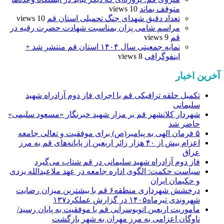
متوقف بماند
10 views
تعداد دقیق شهدای جنگ تحمیلی استان قم
10 views
مراسم شامی پزان بمناسبت شهادت حضرت رقیه در
قم
9 views
نمایه جمعیتی سال ۱۴۰۴ استان قم منتشر شد +
اینفوگرافی
8 views
آخرین اخبار
تکمیل حلقه ترافیکی قم با اجرای فاز دوم آزادراه شهید
سلیمانی
شهردار کلانشهر قم بر مزار شهید خبرنگار «مسعود سلیمی»
حاضر شد
۵ فرمان الهی به پیامبر(ص) برای موفقیت و تعالی جامعه
اعزام بیش از ۴۰ هزار زائر اربعین از پایانه‌های قم به مرز
عراق
فاز دوم آزادراه شهید سلیمانی در قم شتاب می‌گیرد
سیاست حکمت: الگوی اداره جامعه در عهد ملاعبدالله یزدی
و حکیمان ایران
درخشش شهرداری منطقه۶ قم با بیشترین میزان رضایت
شهروندی تیرماه۱۴۰۵ در گزارش عملکرد۱۳۷
مأموریت اربعین اتوبوسرانی قم با موفقیت به پایان رسید/
ناوگان اعزامی به مرز مهران به شهر بازگشت