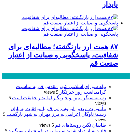
پایدار
۸۷ همت ارز بازنگشته؛ مطالبه‌ای برای
شفافیت، پاسخگویی و صیانت از اعتبار
صنعت قم
پر بازدید ترین ها
24 ساعت
1 هفته
پیام شورای اسلامی شهر مقدس قم به مناسبت
گرامیداشت روز خبرنگار
5 views
رسانه سنگر تبیین و خبرنگار امانتدار حقیقت است
5
views
مأموریت اربعین اتوبوسرانی قم با موفقیت به پایان
رسید/ ناوگان اعزامی به مرز مهران به شهر بازگشت
5
views
طایقان نگین روستاهای قم
5 views
فاز دوم آزادراه شهید سلیمانی در قم شتاب می‌گیرد
5