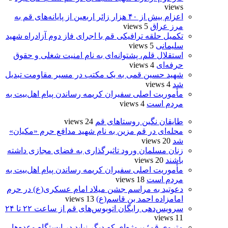
views
اعزام بیش از ۴۰ هزار زائر اربعین از پایانه‌های قم به
مرز عراق
5 views
تکمیل حلقه ترافیکی قم با اجرای فاز دوم آزادراه شهید
سلیمانی
5 views
استقلال قلم، پشتوانه‌ای به نام امنیت شغلی و حقوق
حرفه‌ای
4 views
شهید حسین قمی به یک مکتب در مسیر مقاومت تبدیل
شد
4 views
مأموریت اصلی سفیران کریمه رساندن پیام اهل‌بیت به
مردم است
4 views
طایقان نگین روستاهای قم
24 views
محله‌ای در قم مزین به نام شهید مدافع حرم «مکیان»
شد
20 views
زنان مسلمان ورود تاثیرگذاری به فضای مجازی داشته
باشند
20 views
مأموریت اصلی سفیران کریمه رساندن پیام اهل‌بیت به
مردم است
18 views
دعوتید به مراسم جشن میلاد امام عسکری(ع) در حرم
امامزاده احمد بن قاسم(ع)
13 views
سرویس‌دهی رایگان اتوبوس‌های قم از ساعت ۲۲ تا ۲۴
11 views
متروی قم؛ پروژه‌ای که دیگر نباید در ایستگاه وعده‌ها