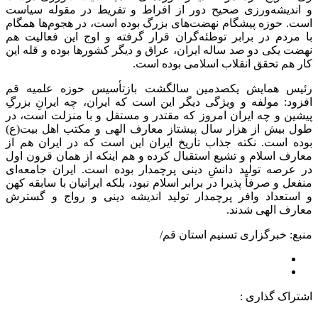
و اندیشه‌ورزی صحیح دور از افراط و تفریط در مقوله سیاست
است. حوزه پیشگام نهضت‌های بزرگ بوده است، در هجوم‌ها همگام
با مردم در برابر توطئه‌گران قرار گرفته و اوج این فعالیت هم
نهضت یکی دو صد ساله ایران، عراق و دیگر کشورها بوده و قله این
کار هم تحقق انقلاب اسلامی بوده است.
رئیس همایش یکصدمین سالگشت بازتأسیس حوزه علمیه قم
افزود: مولفه و ویژگی دیگر این است که ایران، چه ایرانِ بزرگِ
پیشین و چه ایران امروز که مقتدر و مستقل و با منزلت است، در
طول بیش از هزار سال پیشتاز معارف الهی و مکتب اهل بیت(ع)
بوده است. نکته جذاب تاریخ ایران این است که در ایران هم از
معارف اسلام و تشیع استقبال کرده و هم اینکه از همان قرون اول
در عرصه تولید دانشِ دینی پرچمدار بوده است. ایران جامعه‌ای
منفعل و صرفاً پذیرا در برابر اسلام نبود، بلکه ایرانیان با سابقه کهن
و استعداد وافر پرچمدار تولید اندیشه دینی و رواج و گسترش
معارف الهی شدند.
منبع: خبرگزاری تسنیم استان قم/
اشتراک گذاری :