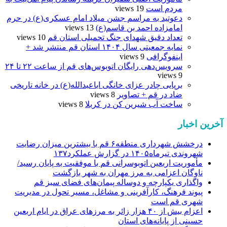
مردم است
19 views
دعوتید به مراسم جشن میلاد امام عسکری(ع) در حرم
امامزاده احمد بن قاسم(ع)
13 views
تعداد دقیق شهدای جنگ تحمیلی استان قم
10 views
نمایه جمعیتی سال ۱۴۰۴ استان قم منتشر شد +
اینفوگرافی
9 views
سرویس‌دهی رایگان اتوبوس‌های قم از ساعت ۲۲ تا ۲۴
9 views
برپایی چادر عزای خانگی اباعبدالله(ع) در خانه تاریخی
ضاد در قم + تصاویر
8 views
ساخت آب شیرین کن در کربلا
8 views
آخرین اخبار
درخشش شهرداری منطقه۶ قم با بیشترین میزان رضایت
شهروندی تیرماه۱۴۰۵ در گزارش عملکرد۱۳۷
مأموریت اربعین اتوبوسرانی قم با موفقیت به پایان رسید/
ناوگان اعزامی به مرز مهران به شهر بازگشت
واگذاری یکپارچه و دوساله پیمان‌های فضای سبز قم
پیوند فرهنگ، کارآفرینی و مشاغل، مسیر تحول در مدیریت
شهری قم است
اعزام بیش از ۴۰ هزار زائر به مرزهای عراق در ایام اربعین
حسینی از پایانه‌های استان