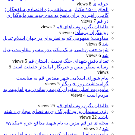
حرفه‌ای
8 views
الحاق ۱۵۰۰ هکتار به منطقه ویژه اقتصادی سلفچگان؛
گامی راهبردی برای پاسخ به موج جدید سرمایه‌گذاری
در قم
7 views
طایقان نگین روستاهای قم
7 views
روایتگران بی‌پناه!
6 views
مقاومت؛ مفهومی که به نظریه‌ای در جهان اسلام تبدیل
شد
6 views
شهید حسین قمی به یک مکتب در مسیر مقاومت تبدیل
شد
6 views
تعداد دقیق شهدای جنگ تحمیلی استان قم
5 views
رسانه سنگر تبیین و خبرنگار امانتدار حقیقت است
5
views
پیام شورای اسلامی شهر مقدس قم به مناسبت
گرامیداشت روز خبرنگار
5 views
مأموریت اصلی سفیران کریمه رساندن پیام اهل‌بیت به
مردم است
4 views
طایقان نگین روستاهای قم
25 views
زنان مسلمان ورود تاثیرگذاری به فضای مجازی داشته
باشند
22 views
محله‌ای در قم مزین به نام شهید مدافع حرم «مکیان»
شد
22 views
مأموریت اصلی سفیران کریمه رساندن پیام اهل‌بیت به