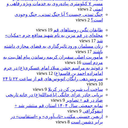
مسیر ۷ کیلومتری پیاده‌روی به خدمات ویژه رفاهی و
ایمنی
2 views
جنگ تمدنی چیست؟ آیا جنگ تمدنی، جنگ وجودی
است؟
2 views
طایقان نگین روستاهای قم
19 views
محله‌ای در قم مزین به نام شهید مدافع حرم «مکیان»
شد
17 views
زنان مسلمان ورود تاثیرگذاری به فضای مجازی داشته
باشند
17 views
مأموریت اصلی سفیران کریمه رساندن پیام اهل‌بیت به
مردم است
16 views
دعوتید به مراسم جشن میلاد امام عسکری(ع) در حرم
امامزاده احمد بن قاسم(ع)
12 views
سرویس‌دهی رایگان اتوبوس‌های قم از ساعت ۲۲ تا ۲۴
10 views
ساخت آب شیرین کن در کربلا
9 views
برپایی چادر عزای خانگی اباعبدالله(ع) در خانه تاریخی
ضاد در قم + تصاویر
9 views
نمایه جمعیتی سال ۱۴۰۴ استان قم منتشر شد +
اینفوگرافی
9 views
اربعین حسینی مکتب «تاب‌آوری» و «استقامت» در
برابر دشمن است
8 views