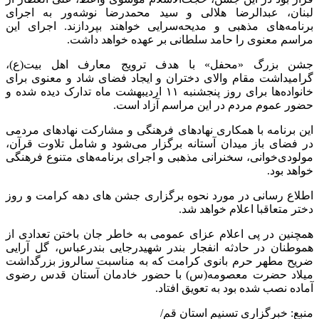
لبنان، عبدالرضا هلالی و سید محمدرضا نوشه‌ور به اجرای
برنامه‌های مذهبی و مدیحه‌سرایی خواهند بپردازند. اجرای این
مراسم معنوی را حامد سلطانی بر عهده خواهد داشت.
جشن بزرگ «محفل» با هدف ترویج معارف اهل بیت(ع)،
گرامیداشت مقام والای دختران و ایجاد فضای شاد و معنوی برای
خانواده‌ها برای روز پنجشنبه ۱۱ اردیبهشت ماه تدارک دیده شده و
حضور عموم مردم در این مراسم آزاد است.
این برنامه با همکاری نهادهای فرهنگی و مشارکت نهادهای مردمی
در فضای باز میدان آستانه برگزار می‌شود و شامل تلاوت قرآن،
مولودی‌خوانی، سخنرانی مذهبی و اجرای برنامه‌های متنوع فرهنگی
خواهد بود.
اطلاع رسانی در مورد نحوه برگزاری جشن های دهه کرامت و روز
دختر متعاقبا اعلام خواهد شد.
همچنین در پی اعلام عزای عمومی به خاطر جان باختن تعدادی از
هموطنان در حادثه انفجار بندر شهیدرجایی بندرعباس، گل آرایی
ضریح مطهر حرم بانوی کرامت که به مناسبت سالروز بزرگداشت
میلاد حضرت معصومه(س) با حضور خادمان آستان قدس رضوی
آماده نصب شده بود به تعویق افتاد.
منبع: خبرگزاری تسنیم استان قم/