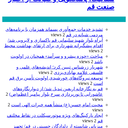
صنعت قم
پر بازدید ترین ها
24 ساعت
1 هفته
تشدید خدمات جمع‌آوری پسماند همزمان با برنامه‌های
مردمی شبانه در قم
2 views
آبراه بلوار شهید سلیمانی قم پاکسازی و لایروبی شد/
اقدام پیشگیرانه شهرداری برای ارتقای بهداشت محیط
2 views
مباحث «حوزه پیشرو و سرآمد» همچنان در اولویت
باشد
2 views
شهریار زرشناس تبیین کرد؛ اندیشه‌های علمی و
فلسفی علامه بهابادی‌یزدی
2 views
توسعه نیروگاه‌های خورشیدی اولویت تأمین برق قم
است
2 views
قم به نگارخانه اربعین تبدیل شد/ از دیوارنگاره‌های
عاشورایی تا نورپردازی سرخ بلوار پیامبر اعظم(ص)
2
views
محبت امام حسین(ع) منشأ همه خیرات الهی است
2
views
ایجاد پارکینگ‌های ویژه موتورسیکلت در نقاط مخلتف
قم
2 views
میزبانی شایسته از دلدادگان حسینی در قم/ تجهیز