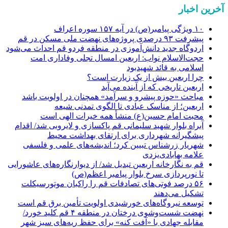
آخرین اخبار
۱۰ ویژگی پیامبر(ص) در آیه ۱۵۷ سوره اعراف
پیشرفت ۹۳ درصدی پروژه‌های نهضت ملی مسکن در قم
اردوگاه جدید دانش‌آموزی در منطقه فردو قم احداث می‌شود
حجت‌الاسلام نواب: اربعین امسال تجلی وفاداری امت
اسلامی به قائد شهیدبود
چرا اربعین بیش از یک زیارت است؟
اربعین تاریخی که از آینده می‌آید
مباحث «حوزه پیشرو و سرآمد» همچنان در اولویت باشد
اربعین؛ از مناسک عبادی تا الگوی تمدنی شیعه
محبت امام حسین(ع) منشأ همه خیرات الهی است
آبراه بلوار شهید سلیمانی قم پاکسازی و لایروبی شد/ اقدام
پیشگیرانه شهرداری برای ارتقای بهداشت محیط
شهریار زرشناس تبیین کرد؛ اندیشه‌های علمی و فلسفی
علامه بهابادی‌یزدی
قم به نگارخانه اربعین تبدیل شد/ از دیوارنگاره‌های عاشورایی
تا نورپردازی سرخ بلوار پیامبر اعظم(ص)
۵۶ درصد فوتی‌های تصادفات قم را راکبان موتورسیکلت
تشکیل می‌دهند
توسعه نیروگاه‌های خورشیدی اولویت تأمین برق قم است
نهضت شست‌وشوی درختان در منطقه ۴ قم کلید خورد/
مقابله جهادی با «آفت کنه» برای حفظ ریه‌های سبز شهر