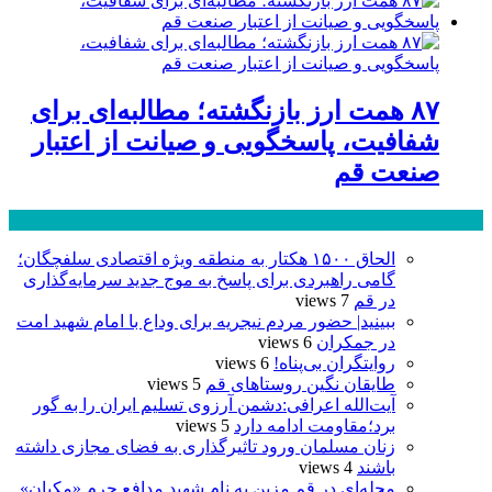
۸۷ همت ارز بازنگشته؛ مطالبه‌ای برای
شفافیت، پاسخگویی و صیانت از اعتبار
صنعت قم
پر بازدید ترین ها
24 ساعت
1 هفته
الحاق ۱۵۰۰ هکتار به منطقه ویژه اقتصادی سلفچگان؛
گامی راهبردی برای پاسخ به موج جدید سرمایه‌گذاری
در قم
7 views
ببینید| حضور مردم نیجریه برای وداع با امام شهید امت
در جمکران
6 views
روایتگران بی‌پناه!
6 views
طایقان نگین روستاهای قم
5 views
آیت‌الله اعرافی:دشمن آرزوی تسلیم ایران را به گور
برد؛مقاومت ادامه دارد
5 views
زنان مسلمان ورود تاثیرگذاری به فضای مجازی داشته
باشند
4 views
محله‌ای در قم مزین به نام شهید مدافع حرم «مکیان»