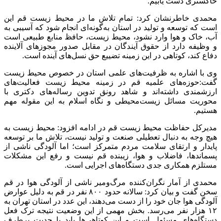
خاکستری دست یابیم.
محمدی خاطرنشان کرد: تمام تلاش ما در محیط زیست قم این
است که توسعه و تولید در استان به‌گونه‌ای انجام شود که آسیبی به
آب، خاک و هوا وارد نشود، محیط زیست، حافظ منابع طبیعی است
و وظیفه دارد از حقوق آیندگان در مقابل صدور مجوزهای آلاینده
دفاع کند، کوتاهی در این زمینه تضییع حق نسل‌های آینده است.
وی با اشاره به ظرفیت‌های علمی استان در خصوص محیط زیست
گفت:حوزه‌های علمیه قم در زمینه محیط زیست فعالیت‌های
ارزشمندی داشته‌اند و شاهد رونق تدوین رساله‌های دکتری با
محوریت مسائل زیست‌محیطی و نگاه اسلام به این مقوله مهم
هستیم.
مدیرکل حفاظت محیط زیست قم در ادامه افزود: محیط زیست به
هیچ وجه به دنبال تعطیلی صنعت و تولید نیست، تلاش ما بر توسعه
پایدار و ارتقای سلامت مردم متمرکز است؛ اما آلودگی ناشی از
پسماندها، فاضلاب و هوا، زیبنده قم نیست و رفع این مشکلات
مستلزم همکاری جدی دستگاه‌های اجرایی است.
محمدی از آمار نگران‌کننده مرگ‌ومیر ناشی از آلودگی هوا در قم
سخن گفت و بیان کرد: سالانه حدود ۸۰۰ نفر در قم به دلیل عوارض
آلودگی هوا جان خود را از دست می‌دهند، این عدد در استان تهران به
۱۲ هزار نفر می‌رسد. بخش مهمی از این وضعیت نتیجه ترک فعل
دستگاه‌های مسئول است و این کوتاهی‌ها باید با جدیت برطرف