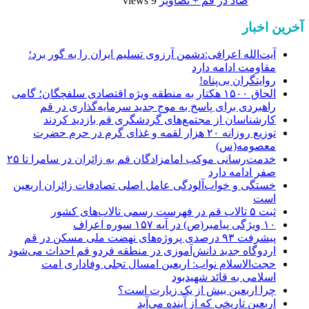
ضاد در قم + تصاویر
9 views
آخرین اخبار
آیت‌الله اعرافی:دشمن آرزوی تسلیم ایران را به گور برد؛
مقاومت ادامه دارد
روایتگران بی‌پناه!
الحاق ۱۵۰۰ هکتار به منطقه ویژه اقتصادی سلفچگان؛ گامی
راهبردی برای پاسخ به موج جدید سرمایه‌گذاری در قم
کارشناسان از مجتمع‌های گردشگری قم بازدید کردند
توزیع روزانه ۲۰ هزار لقمه و غذای گرم در حرم حضرت
معصومه(س)
خدمت‌رسانی موکب امامزادگان قم به زائران در سامرا تا ۲۵
صفر ادامه دارد
خستگی و خواب‌آلودگی عامل اصلی تصادفات زائران اربعین
است
ثبت ۵ تالاب قم در فهرست رسمی تالاب‌های کشور
۱۰ ویژگی پیامبر(ص) در آیه ۱۵۷ سوره اعراف
پیشرفت ۹۳ درصدی پروژه‌های نهضت ملی مسکن در قم
اردوگاه جدید دانش‌آموزی در منطقه فردو قم احداث می‌شود
حجت‌الاسلام نواب: اربعین امسال تجلی وفاداری امت
اسلامی به قائد شهیدبود
چرا اربعین بیش از یک زیارت است؟
اربعین تاریخی که از آینده می‌آید