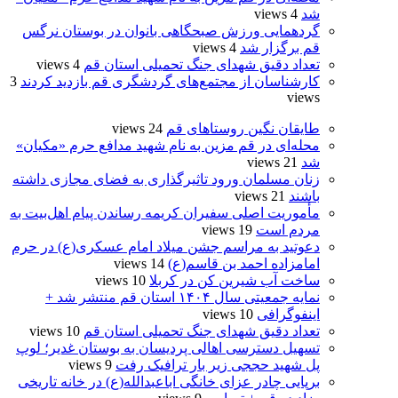
شد
4 views
گردهمایی ورزش صبحگاهی بانوان در بوستان نرگس
قم برگزار شد
4 views
تعداد دقیق شهدای جنگ تحمیلی استان قم
4 views
کارشناسان از مجتمع‌های گردشگری قم بازدید کردند
3
views
طایقان نگین روستاهای قم
24 views
محله‌ای در قم مزین به نام شهید مدافع حرم «مکیان»
شد
21 views
زنان مسلمان ورود تاثیرگذاری به فضای مجازی داشته
باشند
21 views
مأموریت اصلی سفیران کریمه رساندن پیام اهل‌بیت به
مردم است
19 views
دعوتید به مراسم جشن میلاد امام عسکری(ع) در حرم
امامزاده احمد بن قاسم(ع)
14 views
ساخت آب شیرین کن در کربلا
10 views
نمایه جمعیتی سال ۱۴۰۴ استان قم منتشر شد +
اینفوگرافی
10 views
تعداد دقیق شهدای جنگ تحمیلی استان قم
10 views
تسهیل دسترسی اهالی پردیسان به بوستان غدیر؛ لوپ
پل شهید حججی زیر بار ترافیک رفت
9 views
برپایی چادر عزای خانگی اباعبدالله(ع) در خانه تاریخی