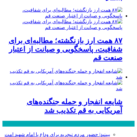
۸۷ همت ارز بازنگشته؛ مطالبه‌ای برای
شفافیت، پاسخگویی و صیانت از اعتبار
صنعت قم
شایعه انفجار و حمله جنگنده‌های
آمریکایی به قم تکذیب شد
پر بازدید ترین ها
24 ساعت
1 هفته
ببینید| حضور مردم نیجریه برای وداع با امام شهید امت