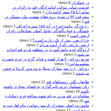
در جمکران
8 views
خدمت‌رسانی موکب امامزادگان قم به زائران در
سامرا تا ۲۵ صفر ادامه دارد
3 views
پیشرفت ۹۳ درصدی پروژه‌های نهضت ملی مسکن در
قم
3 views
۱۰ ویژگی پیامبر(ص) در آیه ۱۵۷ سوره اعراف
3 views
خستگی و خواب‌آلودگی عامل اصلی تصادفات زائران
اربعین است
3 views
چرا اربعین بیش از یک زیارت است؟
3 views
اربعین تاریخی که از آینده می‌آید
3 views
اردوگاه جدید دانش‌آموزی در منطقه فردو قم احداث
می‌شود
3 views
توزیع روزانه ۲۰ هزار لقمه و غذای گرم در حرم حضرت
معصومه(س)
3 views
روزانه ۱۰ درصد بیماران مبتلا به ویروس کرونا ترخیص
می‌شوند
2 views
طایقان نگین روستاهای قم
21 views
زنان مسلمان ورود تاثیرگذاری به فضای مجازی داشته
باشند
19 views
محله‌ای در قم مزین به نام شهید مدافع حرم «مکیان»
شد
18 views
مأموریت اصلی سفیران کریمه رساندن پیام اهل‌بیت به
مردم است
17 views