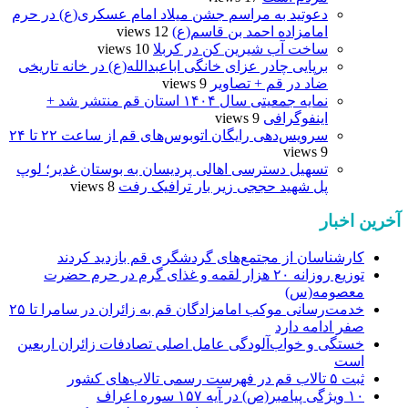
دعوتید به مراسم جشن میلاد امام عسکری(ع) در حرم
امامزاده احمد بن قاسم(ع)
12 views
ساخت آب شیرین کن در کربلا
10 views
برپایی چادر عزای خانگی اباعبدالله(ع) در خانه تاریخی
ضاد در قم + تصاویر
9 views
نمایه جمعیتی سال ۱۴۰۴ استان قم منتشر شد +
اینفوگرافی
9 views
سرویس‌دهی رایگان اتوبوس‌های قم از ساعت ۲۲ تا ۲۴
9 views
تسهیل دسترسی اهالی پردیسان به بوستان غدیر؛ لوپ
پل شهید حججی زیر بار ترافیک رفت
8 views
آخرین اخبار
کارشناسان از مجتمع‌های گردشگری قم بازدید کردند
توزیع روزانه ۲۰ هزار لقمه و غذای گرم در حرم حضرت
معصومه(س)
خدمت‌رسانی موکب امامزادگان قم به زائران در سامرا تا ۲۵
صفر ادامه دارد
خستگی و خواب‌آلودگی عامل اصلی تصادفات زائران اربعین
است
ثبت ۵ تالاب قم در فهرست رسمی تالاب‌های کشور
۱۰ ویژگی پیامبر(ص) در آیه ۱۵۷ سوره اعراف